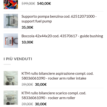
Il
Il
599,00
€
540,00
€
prezzo
prezzo
originale
attuale
Supporto pompa benzina cod. 62512071000 -
era:
è:
support fuel pump
599,00€.
540,00€.
35,00
€
Boccola 42x44x20 cod. 43570617 - guide bushing
10,00
€
I PIÙ VENDUTI
KTM rullo bilanciere aspirazione compl. cod.
58036061090 - rocker arm roller intake
Il
Il
39,00
€
30,00
€
prezzo
prezzo
KTM rullo bilanciere scarico compl. cod.
originale
attuale
58336061090 - rocker arm roller
era:
è:
Il
Il
39,00
€
30,00
€
39,00€.
30,00€.