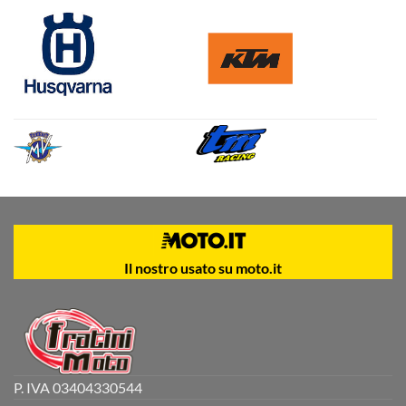
Il nostro usato su moto.it
P. IVA 03404330544