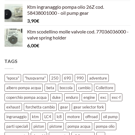
prezzo
prezzo
Ktm ingranaggio pompa olio 26Z cod.
originale
attuale
58438001000 - oil pump gear
era:
è:
3,90
€
39,00€.
30,00€.
Ktm scodellino molle valvole cod. 77036036000 -
valve spring holder
6,00
€
TAGS
"epoca"
"husqvarna"
250
690
990
adventure
albero pompa acqua
beta
boccola
cambio
Collettore
coperchio pompa acqua
duke
enduro
engine
exc
exc-f
exhaust
forchetta cambio
gear
gear selector fork
ingranaggio
ktm
LC4
lc8
motore
offroad
oil pump
parti speciali
piston
pistone
pompa acqua
pompa olio