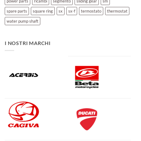
power parts
ricambi
segmento
sliding gear
sm
spare parts
square ring
sx
sx-f
termostato
thermostat
water pump shaft
I NOSTRI MARCHI