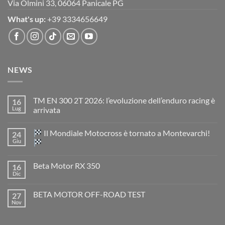
Via Olmini 33, 06064 Panicale PG
What's up:
+39 3334656649
NEWS
TM EN 300 2T 2026: l’evoluzione dell’enduro racing è
16
Lug
arrivata
Nessun
commento
Il Mondiale Motocross è tornato a Montevarchi!
24
su
TM
Giu
EN
300
Nessun
2T
commento
Beta Motor RX 350
16
2026:
su
l’evoluzione
Dic
Nessun
dell’enduro
Il
commento
racing
Mondiale
su
è
Motocross
BETA MOTOR OFF-ROAD TEST
27
Beta
arrivata
è
Motor
Nov
tornato
Nessun
RX
a
commento
350
su
Montevarchi!
BETA