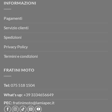
INFORMAZIONI
MOTOR
OFF-
ROAD
TEST
Pagamenti
Servizio clienti
Spedizioni
Privacy Policy
Termini e condizioni
FRATINI MOTO
Tel:
075 518 1504
What's up:
+39 3334656649
PEC:
fratinimoto@lamiapec.it