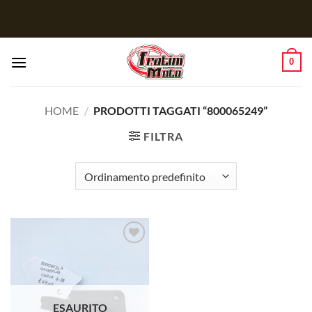
Salta
ai
contenuti
0
HOME
/
PRODOTTI TAGGATI “800065249”
FILTRA
Aggiungi
alla lista
dei
desideri
ESAURITO