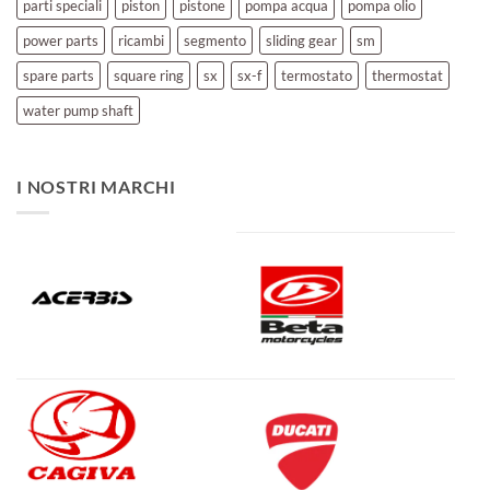
parti speciali
piston
pistone
pompa acqua
pompa olio
power parts
ricambi
segmento
sliding gear
sm
spare parts
square ring
sx
sx-f
termostato
thermostat
water pump shaft
I NOSTRI MARCHI