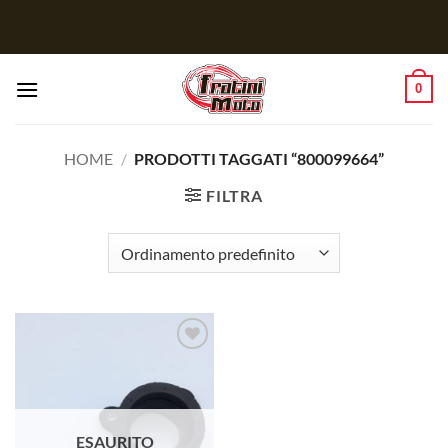
Salta
ai
contenuti
0
HOME
/
PRODOTTI TAGGATI “800099664”
FILTRA
Aggiungi
alla lista
dei
desideri
ESAURITO