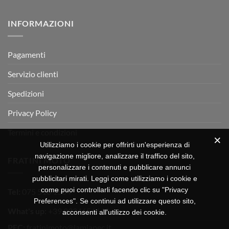
RX
a
commento
350
su
Montevarchi!
BETA
INFORMAZIONI
MOTOR
OFF-
ROAD
TEST
Pagamenti
Servizio clienti
Spedizioni
Privacy Policy
Termini e condizioni
Utilizziamo i cookie per offrirti un'esperienza di
navigazione migliore, analizzare il traffico del sito,
FRATINI MOTO
personalizzare i contenuti e pubblicare annunci
pubblicitari mirati. Leggi come utilizziamo i cookie e
come puoi controllarli facendo clic su "Privacy
Tel:
075 518 1504
Preferences". Se continui ad utilizzare questo sito,
What's up:
+39 3334656649
acconsenti all'utilizzo dei cookie.
PEC:
fratinimoto@lamiapec.it