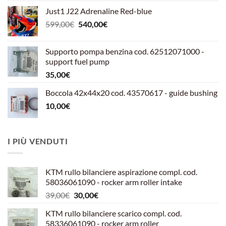
Just1 J22 Adrenaline Red-blue
Il
Il
599,00
€
540,00
€
prezzo
prezzo
originale
attuale
Supporto pompa benzina cod. 62512071000 -
era:
è:
support fuel pump
599,00€.
540,00€.
35,00
€
Boccola 42x44x20 cod. 43570617 - guide bushing
10,00
€
I PIÙ VENDUTI
KTM rullo bilanciere aspirazione compl. cod.
58036061090 - rocker arm roller intake
Il
Il
39,00
€
30,00
€
prezzo
prezzo
KTM rullo bilanciere scarico compl. cod.
originale
attuale
58336061090 - rocker arm roller