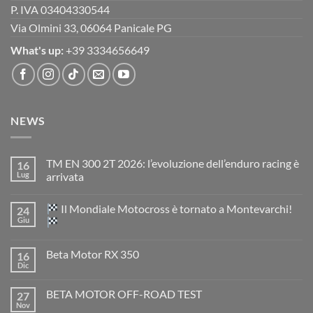
P. IVA 03404330544
Via Olmini 33, 06064 Panicale PG
What's up:
+39 3334656649
NEWS
TM EN 300 2T 2026: l’evoluzione dell’enduro racing è
16
Lug
arrivata
Nessun
commento
Il Mondiale Motocross è tornato a Montevarchi!
24
su
TM
Giu
EN
300
Nessun
2T
commento
Beta Motor RX 350
16
2026:
su
l’evoluzione
Dic
Nessun
dell’enduro
Il
commento
racing
Mondiale
su
è
Motocross
BETA MOTOR OFF-ROAD TEST
27
Beta
arrivata
è
Motor
Nov
tornato
Nessun