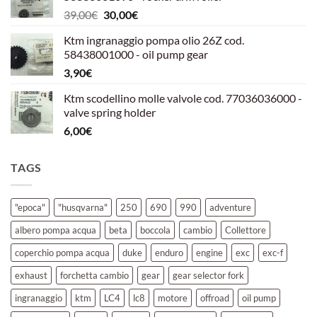
era:
è:
Il
Il
39,00
€
30,00
€
39,00€.
30,00€.
prezzo
prezzo
Ktm ingranaggio pompa olio 26Z cod.
originale
attuale
58438001000 - oil pump gear
era:
è:
3,90
€
39,00€.
30,00€.
Ktm scodellino molle valvole cod. 77036036000 -
valve spring holder
6,00
€
TAGS
"epoca"
"husqvarna"
250
690
990
adventure
albero pompa acqua
beta
boccola
cambio
Collettore
coperchio pompa acqua
duke
enduro
engine
exc
exc-f
exhaust
forchetta cambio
gear
gear selector fork
ingranaggio
ktm
LC4
lc8
motore
offroad
oil pump