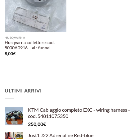
HUSQVARNA
Husqvarna collettore cod.
8000A0916 – air funnel
8,00
€
ULTIMI ARRIVI
KTM Cablaggio completo EXC - wiring harness -
cod. 54811075350
250,00
€
Just1 J22 Adrenaline Red-blue