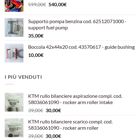
Il
Il
599,00
€
540,00
€
prezzo
prezzo
originale
attuale
Supporto pompa benzina cod. 62512071000 -
era:
è:
support fuel pump
599,00€.
540,00€.
35,00
€
Boccola 42x44x20 cod. 43570617 - guide bushing
10,00
€
I PIÙ VENDUTI
KTM rullo bilanciere aspirazione compl. cod.
58036061090 - rocker arm roller intake
Il
Il
39,00
€
30,00
€
prezzo
prezzo
KTM rullo bilanciere scarico compl. cod.
originale
attuale
58336061090 - rocker arm roller
era:
è:
Il
Il
39,00
€
30,00
€
39,00€.
30,00€.