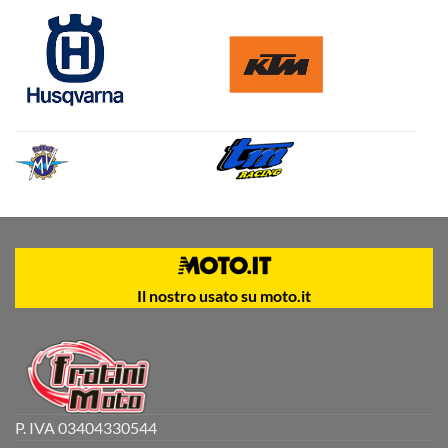
Il nostro usato su moto.it
P. IVA 03404330544