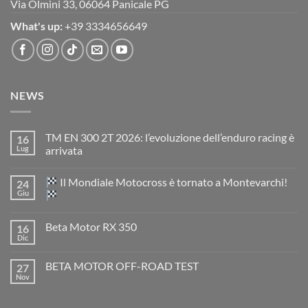
Via Olmini 33, 06064 Panicale PG
What's up:
+39 3334656649
NEWS
TM EN 300 2T 2026: l’evoluzione dell’enduro racing è
16
Lug
arrivata
Nessun
commento
Il Mondiale Motocross è tornato a Montevarchi!
24
su
TM
Giu
EN
300
Nessun
2T
commento
Beta Motor RX 350
16
2026:
su
l’evoluzione
Dic
Nessun
dell’enduro
Il
commento
racing
Mondiale
su
è
Motocross
BETA MOTOR OFF-ROAD TEST
27
Beta
arrivata
è
Motor
Nov
tornato
Nessun
RX
a
commento
350
su
Montevarchi!
BETA