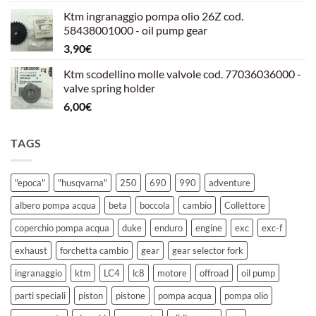
prezzo
prezzo
Ktm ingranaggio pompa olio 26Z cod.
originale
attuale
58438001000 - oil pump gear
era:
è:
3,90
€
39,00€.
30,00€.
Ktm scodellino molle valvole cod. 77036036000 -
valve spring holder
6,00
€
TAGS
"epoca"
"husqvarna"
250
690
990
adventure
albero pompa acqua
beta
boccola
cambio
Collettore
coperchio pompa acqua
duke
enduro
engine
exc
exc-f
exhaust
forchetta cambio
gear
gear selector fork
ingranaggio
ktm
LC4
lc8
motore
offroad
oil pump
parti speciali
piston
pistone
pompa acqua
pompa olio