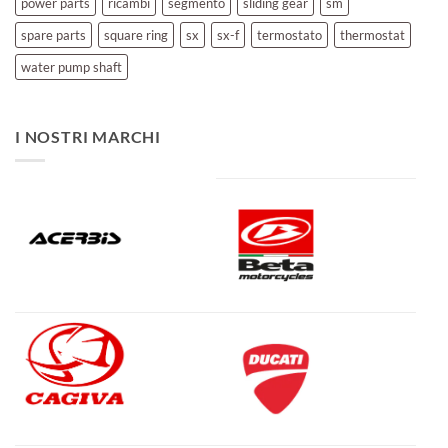
power parts
ricambi
segmento
sliding gear
sm
spare parts
square ring
sx
sx-f
termostato
thermostat
water pump shaft
I NOSTRI MARCHI