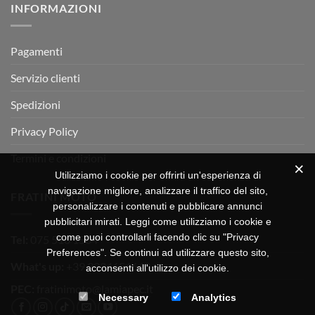
INFORMAZIONI
MOTOR
OFF-
ROAD
TEST
Pagamenti
Servizio clienti
Spedizioni
Privacy Policy
Termini e condizioni
Utilizziamo i cookie per offrirti un'esperienza di
navigazione migliore, analizzare il traffico del sito,
FRATINI MOTO
personalizzare i contenuti e pubblicare annunci
pubblicitari mirati. Leggi come utilizziamo i cookie e
come puoi controllarli facendo clic su "Privacy
Tel:
075 518 1504
Preferences". Se continui ad utilizzare questo sito,
What's up:
+39 3334656649
acconsenti all'utilizzo dei cookie.
PEC:
fratinimoto@lamiapec.it
Necessary
Analytics