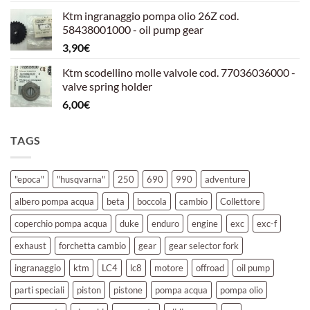
prezzo
prezzo
Ktm ingranaggio pompa olio 26Z cod.
originale
attuale
58438001000 - oil pump gear
era:
è:
3,90
€
39,00€.
30,00€.
Ktm scodellino molle valvole cod. 77036036000 -
valve spring holder
6,00
€
TAGS
"epoca"
"husqvarna"
250
690
990
adventure
albero pompa acqua
beta
boccola
cambio
Collettore
coperchio pompa acqua
duke
enduro
engine
exc
exc-f
exhaust
forchetta cambio
gear
gear selector fork
ingranaggio
ktm
LC4
lc8
motore
offroad
oil pump
parti speciali
piston
pistone
pompa acqua
pompa olio