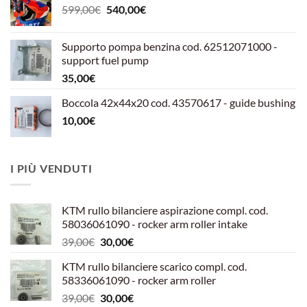
Il
Il
599,00
€
540,00
€
prezzo
prezzo
originale
attuale
Supporto pompa benzina cod. 62512071000 -
era:
è:
support fuel pump
599,00€.
540,00€.
35,00
€
Boccola 42x44x20 cod. 43570617 - guide bushing
10,00
€
I PIÙ VENDUTI
KTM rullo bilanciere aspirazione compl. cod.
58036061090 - rocker arm roller intake
Il
Il
39,00
€
30,00
€
prezzo
prezzo
KTM rullo bilanciere scarico compl. cod.
originale
attuale
58336061090 - rocker arm roller
era:
è:
Il
Il
39,00
€
30,00
€
39,00€.
30,00€.