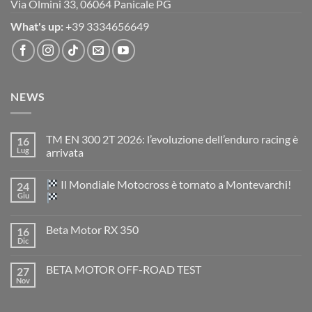
Via Olmini 33, 06064 Panicale PG
What's up:
+39 3334656649
NEWS
TM EN 300 2T 2026: l’evoluzione dell’enduro racing è
16
Lug
arrivata
Nessun
commento
Il Mondiale Motocross è tornato a Montevarchi!
24
su
TM
Giu
EN
300
Nessun
2T
commento
Beta Motor RX 350
16
2026:
su
l’evoluzione
Dic
Nessun
dell’enduro
Il
commento
racing
Mondiale
su
è
Motocross
BETA MOTOR OFF-ROAD TEST
27
Beta
arrivata
è
Motor
Nov
tornato
Nessun
RX
a
commento
350
su
Montevarchi!
BETA