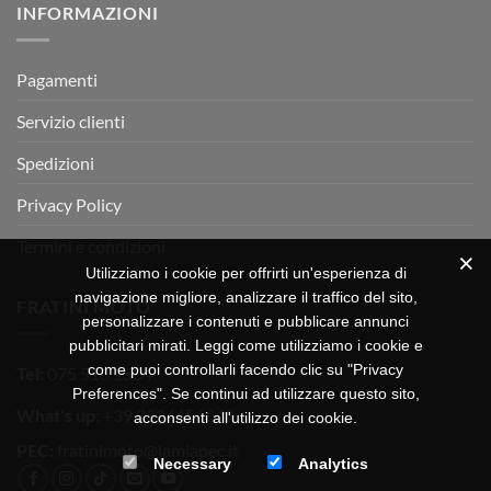
INFORMAZIONI
MOTOR
OFF-
ROAD
TEST
Pagamenti
Servizio clienti
Spedizioni
Privacy Policy
Termini e condizioni
Utilizziamo i cookie per offrirti un'esperienza di
navigazione migliore, analizzare il traffico del sito,
FRATINI MOTO
personalizzare i contenuti e pubblicare annunci
pubblicitari mirati. Leggi come utilizziamo i cookie e
come puoi controllarli facendo clic su "Privacy
Tel:
075 518 1504
Preferences". Se continui ad utilizzare questo sito,
What's up:
+39 3334656649
acconsenti all'utilizzo dei cookie.
PEC:
fratinimoto@lamiapec.it
Necessary
Analytics