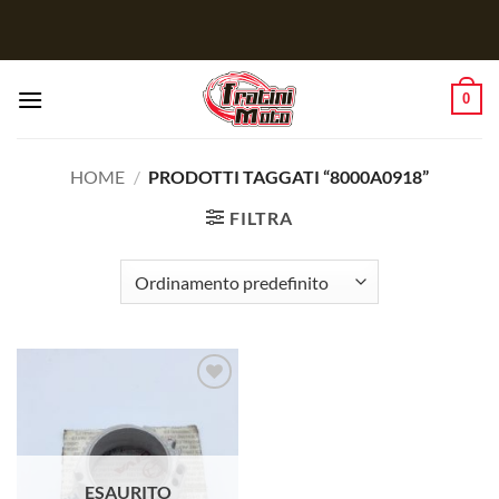
Salta
ai
contenuti
0
HOME
/
PRODOTTI TAGGATI “8000A0918”
FILTRA
Aggiungi
alla lista
dei
desideri
ESAURITO