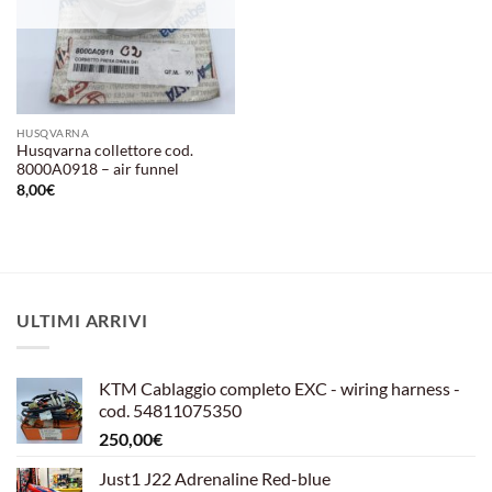
HUSQVARNA
Husqvarna collettore cod.
8000A0918 – air funnel
8,00
€
ULTIMI ARRIVI
KTM Cablaggio completo EXC - wiring harness -
cod. 54811075350
250,00
€
Just1 J22 Adrenaline Red-blue