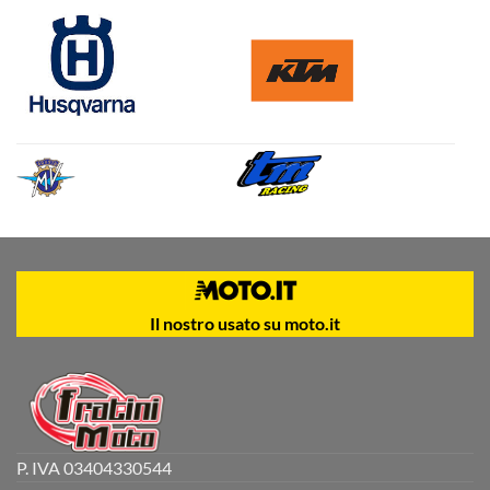
Il nostro usato su moto.it
P. IVA 03404330544