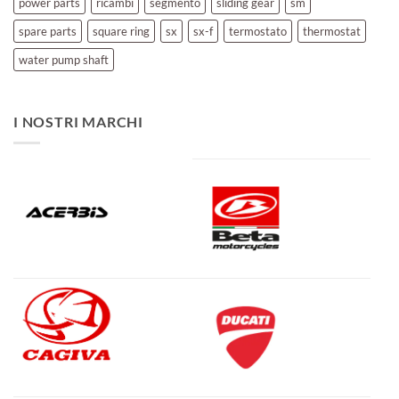
power parts
ricambi
segmento
sliding gear
sm
spare parts
square ring
sx
sx-f
termostato
thermostat
water pump shaft
I NOSTRI MARCHI