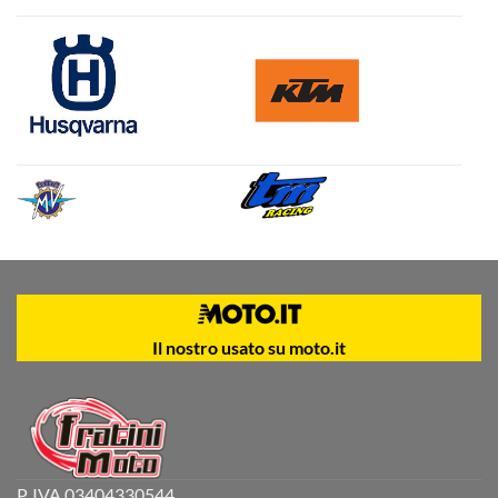
Il nostro usato su moto.it
P. IVA 03404330544