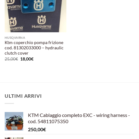
HUSQVARNA
Ktm coperchio pompa frizione
cod. 81302033000 – hydraulic
clutch cover
Il
Il
25,00
€
18,00
€
prezzo
prezzo
originale
attuale
era:
è:
25,00€.
18,00€.
ULTIMI ARRIVI
KTM Cablaggio completo EXC - wiring harness -
cod. 54811075350
250,00
€