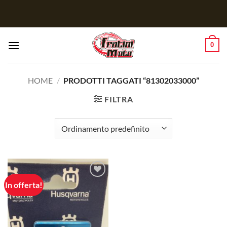
Salta
ai
contenuti
0
HOME
/
PRODOTTI TAGGATI “81302033000”
FILTRA
In offerta!
Aggiungi
alla lista
dei
desideri