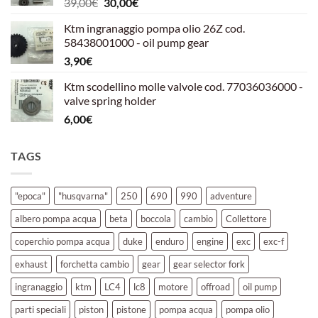
Il
Il
39,00
€
30,00
€
39,00€.
30,00€.
prezzo
prezzo
Ktm ingranaggio pompa olio 26Z cod.
originale
attuale
58438001000 - oil pump gear
era:
è:
3,90
€
39,00€.
30,00€.
Ktm scodellino molle valvole cod. 77036036000 -
valve spring holder
6,00
€
TAGS
"epoca"
"husqvarna"
250
690
990
adventure
albero pompa acqua
beta
boccola
cambio
Collettore
coperchio pompa acqua
duke
enduro
engine
exc
exc-f
exhaust
forchetta cambio
gear
gear selector fork
ingranaggio
ktm
LC4
lc8
motore
offroad
oil pump
parti speciali
piston
pistone
pompa acqua
pompa olio