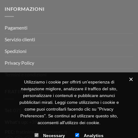
su
Montevarchi!
BETA
INFORMAZIONI
MOTOR
OFF-
ROAD
TEST
Pagamenti
Servizio clienti
Spedizioni
Privacy Policy
Termini e condizioni
Utilizziamo i cookie per offrirti un'esperienza di
navigazione migliore, analizzare il traffico del sito,
FRATINI MOTO
personalizzare i contenuti e pubblicare annunci
pubblicitari mirati. Leggi come utilizziamo i cookie e
come puoi controllarli facendo clic su "Privacy
Tel:
075 518 1504
Preferences". Se continui ad utilizzare questo sito,
What's up:
+39 3334656649
acconsenti all'utilizzo dei cookie.
PEC:
fratinimoto@lamiapec.it
Necessary
Analytics