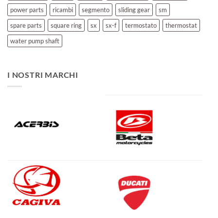
power parts
ricambi
segmento
sliding gear
sm
spare parts
square ring
sx
sx-f
termostato
thermostat
water pump shaft
I NOSTRI MARCHI