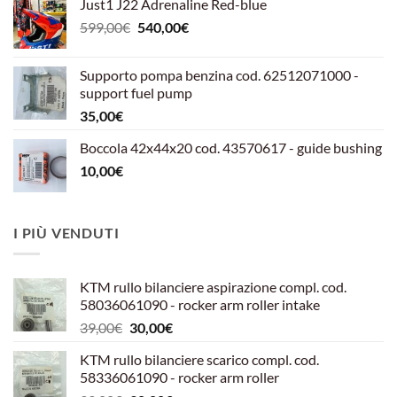
Just1 J22 Adrenaline Red-blue
Il
Il
599,00
€
540,00
€
prezzo
prezzo
originale
attuale
Supporto pompa benzina cod. 62512071000 -
era:
è:
support fuel pump
599,00€.
540,00€.
35,00
€
Boccola 42x44x20 cod. 43570617 - guide bushing
10,00
€
I PIÙ VENDUTI
KTM rullo bilanciere aspirazione compl. cod.
58036061090 - rocker arm roller intake
Il
Il
39,00
€
30,00
€
prezzo
prezzo
KTM rullo bilanciere scarico compl. cod.
originale
attuale
58336061090 - rocker arm roller
era:
è: