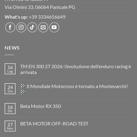
Via Olmini 33, 06064 Panicale PG
What's up:
+39 3334656649
NEWS
TM EN 300 2T 2026: l’evoluzione dell’enduro racing è
16
Lug
arrivata
Nessun
commento
Il Mondiale Motocross è tornato a Montevarchi!
24
su
TM
Giu
EN
300
Nessun
2T
commento
Beta Motor RX 350
16
2026:
su
l’evoluzione
Dic
Nessun
dell’enduro
Il
commento
racing
Mondiale
su
è
Motocross
BETA MOTOR OFF-ROAD TEST
27
Beta
arrivata
è
Motor
Nov
tornato
Nessun
RX
a
commento
350