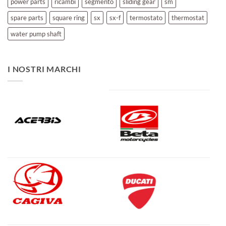
power parts
ricambi
segmento
sliding gear
sm
spare parts
square ring
sx
sx-f
termostato
thermostat
water pump shaft
I NOSTRI MARCHI