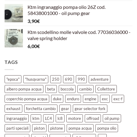
prezzo
prezzo
Ktm ingranaggio pompa olio 26Z cod.
originale
attuale
58438001000 - oil pump gear
era:
è:
3,90
€
39,00€.
30,00€.
Ktm scodellino molle valvole cod. 77036036000 -
valve spring holder
6,00
€
TAGS
"epoca"
"husqvarna"
250
690
990
adventure
albero pompa acqua
beta
boccola
cambio
Collettore
coperchio pompa acqua
duke
enduro
engine
exc
exc-f
exhaust
forchetta cambio
gear
gear selector fork
ingranaggio
ktm
LC4
lc8
motore
offroad
oil pump
parti speciali
piston
pistone
pompa acqua
pompa olio