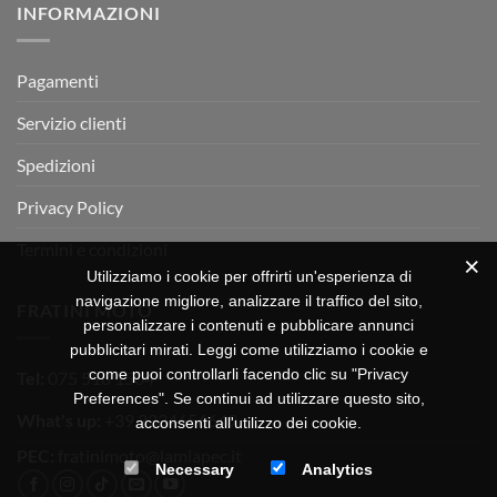
INFORMAZIONI
MOTOR
OFF-
ROAD
TEST
Pagamenti
Servizio clienti
Spedizioni
Privacy Policy
Termini e condizioni
Utilizziamo i cookie per offrirti un'esperienza di
navigazione migliore, analizzare il traffico del sito,
FRATINI MOTO
personalizzare i contenuti e pubblicare annunci
pubblicitari mirati. Leggi come utilizziamo i cookie e
come puoi controllarli facendo clic su "Privacy
Tel:
075 518 1504
Preferences". Se continui ad utilizzare questo sito,
What's up:
+39 3334656649
acconsenti all'utilizzo dei cookie.
PEC:
fratinimoto@lamiapec.it
Necessary
Analytics