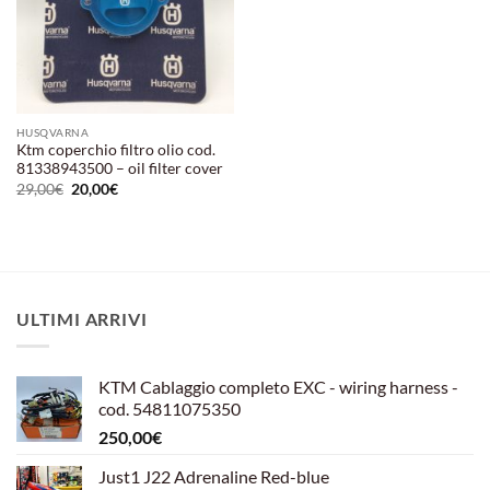
HUSQVARNA
Ktm coperchio filtro olio cod.
81338943500 – oil filter cover
Il
Il
29,00
€
20,00
€
prezzo
prezzo
originale
attuale
era:
è:
29,00€.
20,00€.
ULTIMI ARRIVI
KTM Cablaggio completo EXC - wiring harness -
cod. 54811075350
250,00
€
Just1 J22 Adrenaline Red-blue