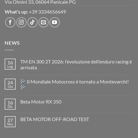
Via Olmini 33, 06064 Panicale PG
What's up:
+39 3334656649
NEWS
TM EN 300 2T 2026: l’evoluzione dell’enduro racing è
16
Lug
arrivata
Nessun
commento
Il Mondiale Motocross è tornato a Montevarchi!
24
su
TM
Giu
EN
300
Nessun
2T
commento
Beta Motor RX 350
16
2026:
su
l’evoluzione
Dic
Nessun
dell’enduro
Il
commento
racing
Mondiale
su
è
Motocross
BETA MOTOR OFF-ROAD TEST
27
Beta
arrivata
è
Motor
Nov
tornato
Nessun
RX
a
commento
350
su
Montevarchi!
BETA