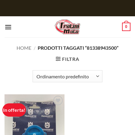
Salta
ai
contenuti
0
HOME
/
PRODOTTI TAGGATI “81338943500”
FILTRA
In offerta!
Aggiungi
alla lista
dei
desideri