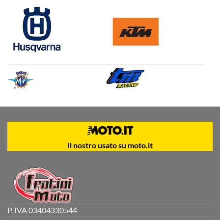
Il nostro usato su moto.it
P. IVA 03404330544