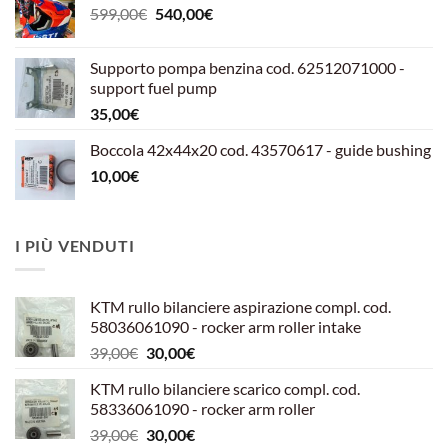
Il
Il
599,00
€
540,00
€
prezzo
prezzo
originale
attuale
Supporto pompa benzina cod. 62512071000 -
era:
è:
support fuel pump
599,00€.
540,00€.
35,00
€
Boccola 42x44x20 cod. 43570617 - guide bushing
10,00
€
I PIÙ VENDUTI
KTM rullo bilanciere aspirazione compl. cod.
58036061090 - rocker arm roller intake
Il
Il
39,00
€
30,00
€
prezzo
prezzo
KTM rullo bilanciere scarico compl. cod.
originale
attuale
58336061090 - rocker arm roller
era:
è:
Il
Il
39,00
€
30,00
€
39,00€.
30,00€.