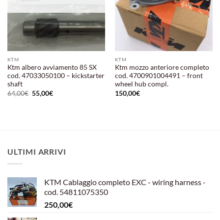
KTM
KTM
Ktm albero avviamento 85 SX
Ktm mozzo anteriore completo
cod. 47033050100 – kickstarter
cod. 4700901004491 – front
shaft
wheel hub compl.
Il
Il
64,00
€
55,00
€
150,00
€
prezzo
prezzo
originale
attuale
era:
è:
64,00€.
55,00€.
ULTIMI ARRIVI
KTM Cablaggio completo EXC - wiring harness -
cod. 54811075350
250,00
€