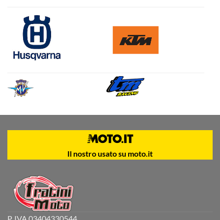
Il nostro usato su moto.it
P. IVA 03404330544