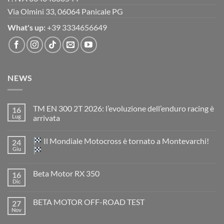
Via Olmini 33, 06064 Panicale PG
What's up:
+39 3334656649
NEWS
TM EN 300 2T 2026: l’evoluzione dell’enduro racing è
16
Lug
arrivata
Nessun
commento
Il Mondiale Motocross è tornato a Montevarchi!
24
su
TM
Giu
EN
300
Nessun
2T
commento
Beta Motor RX 350
16
2026:
su
l’evoluzione
Dic
Nessun
dell’enduro
Il
commento
racing
Mondiale
su
è
Motocross
BETA MOTOR OFF-ROAD TEST
27
Beta
arrivata
è
Motor
Nov
tornato
Nessun
RX
a
commento
350