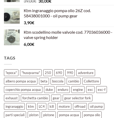
Il
Il
39,00
€
30,00
€
39,00€.
30,00€.
prezzo
prezzo
Ktm ingranaggio pompa olio 26Z cod.
originale
attuale
58438001000 - oil pump gear
era:
è:
3,90
€
39,00€.
30,00€.
Ktm scodellino molle valvole cod. 77036036000 -
valve spring holder
6,00
€
TAGS
"epoca"
"husqvarna"
250
690
990
adventure
albero pompa acqua
beta
boccola
cambio
Collettore
coperchio pompa acqua
duke
enduro
engine
exc
exc-f
exhaust
forchetta cambio
gear
gear selector fork
ingranaggio
ktm
LC4
lc8
motore
offroad
oil pump
parti speciali
piston
pistone
pompa acqua
pompa olio