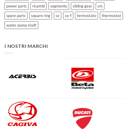
power parts
ricambi
segmento
sliding gear
sm
spare parts
square ring
sx
sx-f
termostato
thermostat
water pump shaft
I NOSTRI MARCHI