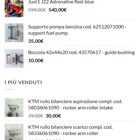
Just1 J22 Adrenaline Red-blue
Il
Il
599,00
€
540,00
€
prezzo
prezzo
originale
attuale
Supporto pompa benzina cod. 62512071000 -
era:
è:
support fuel pump
599,00€.
540,00€.
35,00
€
Boccola 42x44x20 cod. 43570617 - guide bushing
10,00
€
I PIÙ VENDUTI
KTM rullo bilanciere aspirazione compl. cod.
58036061090 - rocker arm roller intake
Il
Il
39,00
€
30,00
€
prezzo
prezzo
KTM rullo bilanciere scarico compl. cod.
originale
attuale
58336061090 - rocker arm roller
era:
è: