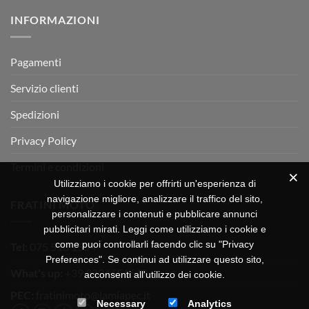
su
Montevarchi!
BETA
INFORMAZIONI
MOTOR
OFF-
ROAD
TEST
Pagamenti
Servizio clienti
Spedizioni
Privacy Policy
Termini e condizioni
Utilizziamo i cookie per offrirti un'esperienza di
navigazione migliore, analizzare il traffico del sito,
FRATINI MOTO
personalizzare i contenuti e pubblicare annunci
pubblicitari mirati. Leggi come utilizziamo i cookie e
come puoi controllarli facendo clic su "Privacy
Tel:
075 518 1504
Preferences". Se continui ad utilizzare questo sito,
What's up:
+39 3334656649
acconsenti all'utilizzo dei cookie.
PEC:
fratinimoto@lamiapec.it
Necessary
Analytics