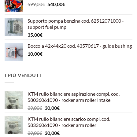
Il
Il
599,00
€
540,00
€
prezzo
prezzo
originale
attuale
Supporto pompa benzina cod. 62512071000 -
era:
è:
support fuel pump
599,00€.
540,00€.
35,00
€
Boccola 42x44x20 cod. 43570617 - guide bushing
10,00
€
I PIÙ VENDUTI
KTM rullo bilanciere aspirazione compl. cod.
58036061090 - rocker arm roller intake
Il
Il
39,00
€
30,00
€
prezzo
prezzo
KTM rullo bilanciere scarico compl. cod.
originale
attuale
58336061090 - rocker arm roller
era:
è:
Il
Il
39,00
€
30,00
€
39,00€.
30,00€.