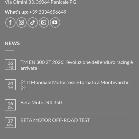
Via Olmini 33, 06064 Panicale PG
What's up:
+39 3334656649
NEWS
TM EN 300 2T 2026: l’evoluzione dell’enduro racing è
16
Lug
arrivata
Nessun
commento
Il Mondiale Motocross è tornato a Montevarchi!
24
su
TM
Giu
EN
300
Nessun
2T
commento
Beta Motor RX 350
16
2026:
su
l’evoluzione
Dic
Nessun
dell’enduro
Il
commento
racing
Mondiale
su
è
Motocross
BETA MOTOR OFF-ROAD TEST
27
Beta
arrivata
è
Motor
Nov
tornato
Nessun
RX
a
commento
350
su
Montevarchi!
BETA