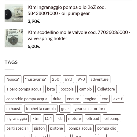
prezzo
prezzo
Ktm ingranaggio pompa olio 26Z cod.
originale
attuale
58438001000 - oil pump gear
era:
è:
3,90
€
39,00€.
30,00€.
Ktm scodellino molle valvole cod. 77036036000 -
valve spring holder
6,00
€
TAGS
"epoca"
"husqvarna"
250
690
990
adventure
albero pompa acqua
beta
boccola
cambio
Collettore
coperchio pompa acqua
duke
enduro
engine
exc
exc-f
exhaust
forchetta cambio
gear
gear selector fork
ingranaggio
ktm
LC4
lc8
motore
offroad
oil pump
parti speciali
piston
pistone
pompa acqua
pompa olio