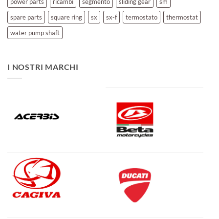
power parts
ricambi
segmento
sliding gear
sm
spare parts
square ring
sx
sx-f
termostato
thermostat
water pump shaft
I NOSTRI MARCHI