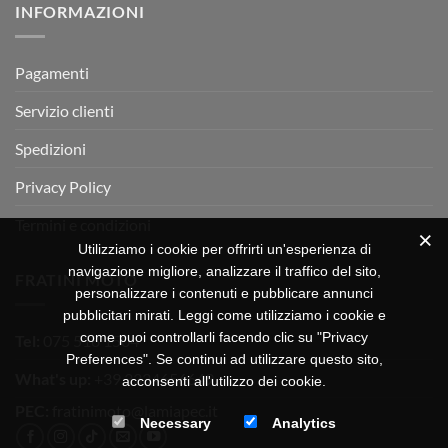
INFORMAZIONI
MOTOR
OFF-
ROAD
TEST
Pagamenti
Servizio clienti
Spedizioni
Privacy Policy
Termini e condizioni
Utilizziamo i cookie per offrirti un'esperienza di
navigazione migliore, analizzare il traffico del sito,
FRATINI MOTO
personalizzare i contenuti e pubblicare annunci
pubblicitari mirati. Leggi come utilizziamo i cookie e
come puoi controllarli facendo clic su "Privacy
Tel:
075 518 1504
Preferences". Se continui ad utilizzare questo sito,
What's up:
+39 3334656649
acconsenti all'utilizzo dei cookie.
PEC:
fratinimoto@lamiapec.it
Necessary
Analytics