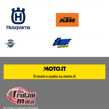
Il nostro usato su moto.it
P. IVA 03404330544