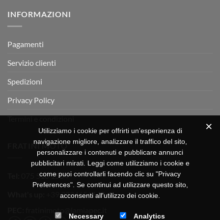
su
Montevarchi!
BETA
INFORMAZIONI
MOTOR
OFF-
ROAD
TEST
Pagamenti
Servizio clienti
Spedizioni
Privacy Policy
Termini e condizioni
Utilizziamo i cookie per offrirti un'esperienza di
navigazione migliore, analizzare il traffico del sito,
FRATINI MOTO
personalizzare i contenuti e pubblicare annunci
pubblicitari mirati. Leggi come utilizziamo i cookie e
come puoi controllarli facendo clic su "Privacy
Tel:
075 518 1504
Preferences". Se continui ad utilizzare questo sito,
What's up:
+39 3334656649
acconsenti all'utilizzo dei cookie.
PEC:
fratinimoto@lamiapec.it
Necessary
Analytics