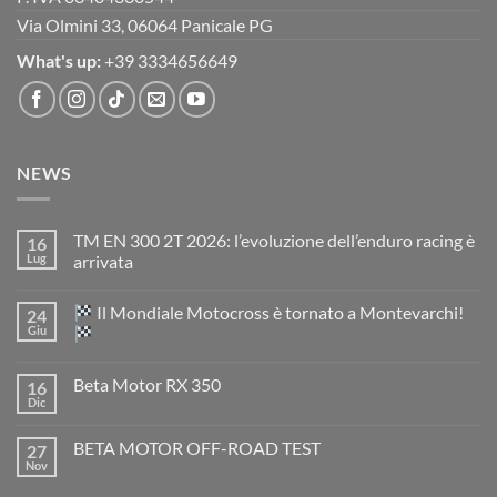
Via Olmini 33, 06064 Panicale PG
What's up:
+39 3334656649
NEWS
TM EN 300 2T 2026: l’evoluzione dell’enduro racing è
16
Lug
arrivata
Nessun
commento
Il Mondiale Motocross è tornato a Montevarchi!
24
su
TM
Giu
EN
300
Nessun
2T
commento
Beta Motor RX 350
16
2026:
su
l’evoluzione
Dic
Nessun
dell’enduro
Il
commento
racing
Mondiale
su
è
Motocross
BETA MOTOR OFF-ROAD TEST
27
Beta
arrivata
è
Motor
Nov
tornato
Nessun
RX
a
commento
350