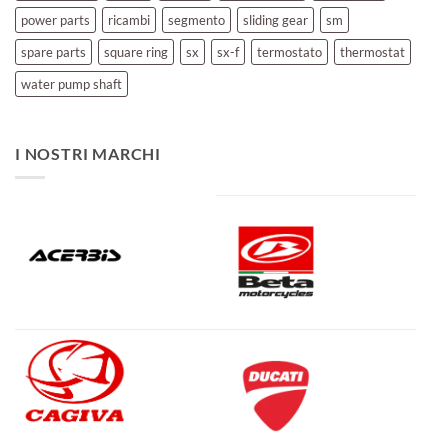
power parts
ricambi
segmento
sliding gear
sm
spare parts
square ring
sx
sx-f
termostato
thermostat
water pump shaft
I NOSTRI MARCHI