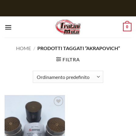
Salta
ai
contenuti
0
HOME
/
PRODOTTI TAGGATI “AKRAPOVICH”
FILTRA
Aggiungi
alla lista
dei
desideri