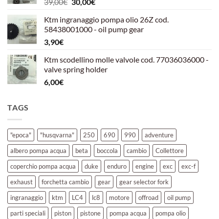
Il
Il
39,00
€
30,00
€
39,00€.
30,00€.
prezzo
prezzo
Ktm ingranaggio pompa olio 26Z cod.
originale
attuale
58438001000 - oil pump gear
era:
è:
3,90
€
39,00€.
30,00€.
Ktm scodellino molle valvole cod. 77036036000 -
valve spring holder
6,00
€
TAGS
"epoca"
"husqvarna"
250
690
990
adventure
albero pompa acqua
beta
boccola
cambio
Collettore
coperchio pompa acqua
duke
enduro
engine
exc
exc-f
exhaust
forchetta cambio
gear
gear selector fork
ingranaggio
ktm
LC4
lc8
motore
offroad
oil pump
parti speciali
piston
pistone
pompa acqua
pompa olio