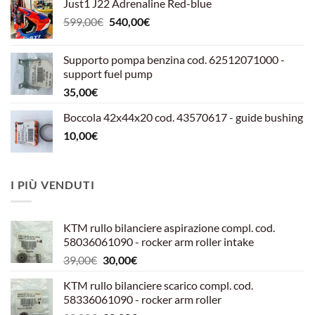
Just1 J22 Adrenaline Red-blue
Il
Il
599,00
€
540,00
€
prezzo
prezzo
originale
attuale
Supporto pompa benzina cod. 62512071000 -
era:
è:
support fuel pump
599,00€.
540,00€.
35,00
€
Boccola 42x44x20 cod. 43570617 - guide bushing
10,00
€
I PIÙ VENDUTI
KTM rullo bilanciere aspirazione compl. cod.
58036061090 - rocker arm roller intake
Il
Il
39,00
€
30,00
€
prezzo
prezzo
KTM rullo bilanciere scarico compl. cod.
originale
attuale
58336061090 - rocker arm roller
era:
è: