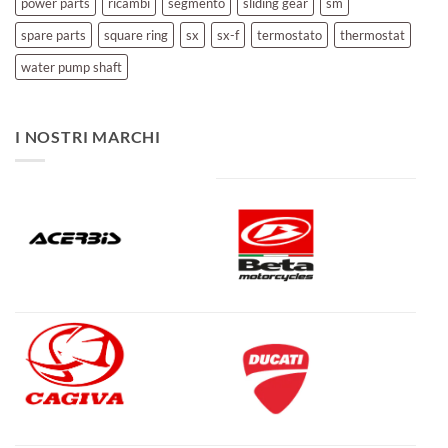
power parts
ricambi
segmento
sliding gear
sm
spare parts
square ring
sx
sx-f
termostato
thermostat
water pump shaft
I NOSTRI MARCHI