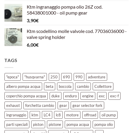
prezzo
prezzo
Ktm ingranaggio pompa olio 26Z cod.
originale
attuale
58438001000 - oil pump gear
era:
è:
3,90
€
39,00€.
30,00€.
Ktm scodellino molle valvole cod. 77036036000 -
valve spring holder
6,00
€
TAGS
"epoca"
"husqvarna"
250
690
990
adventure
albero pompa acqua
beta
boccola
cambio
Collettore
coperchio pompa acqua
duke
enduro
engine
exc
exc-f
exhaust
forchetta cambio
gear
gear selector fork
ingranaggio
ktm
LC4
lc8
motore
offroad
oil pump
parti speciali
piston
pistone
pompa acqua
pompa olio