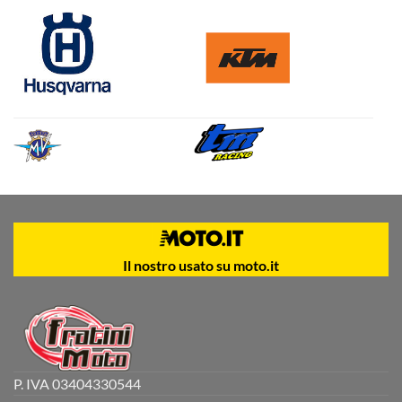
Il nostro usato su moto.it
P. IVA 03404330544