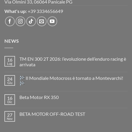
Via Olmini 33, 06064 Panicale PG
What's up:
+39 3334656649
NEWS
TM EN 300 2T 2026: l’evoluzione dell’enduro racing è
16
Lug
arrivata
Nessun
commento
Il Mondiale Motocross è tornato a Montevarchi!
24
su
TM
Giu
EN
300
Nessun
2T
commento
Beta Motor RX 350
16
2026:
su
l’evoluzione
Dic
Nessun
dell’enduro
Il
commento
racing
Mondiale
su
è
Motocross
BETA MOTOR OFF-ROAD TEST
27
Beta
arrivata
è
Motor
Nov
tornato
Nessun
RX
a
commento
350
su
Montevarchi!
BETA