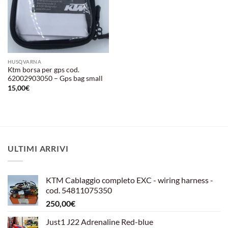
HUSQVARNA
Ktm borsa per gps cod.
62002903050 – Gps bag small
15,00
€
ULTIMI ARRIVI
KTM Cablaggio completo EXC - wiring harness -
cod. 54811075350
250,00
€
Just1 J22 Adrenaline Red-blue