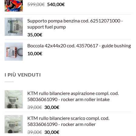
Il
Il
599,00
€
540,00
€
prezzo
prezzo
originale
attuale
Supporto pompa benzina cod. 62512071000 -
era:
è:
support fuel pump
599,00€.
540,00€.
35,00
€
Boccola 42x44x20 cod. 43570617 - guide bushing
10,00
€
I PIÙ VENDUTI
KTM rullo bilanciere aspirazione compl. cod.
58036061090 - rocker arm roller intake
Il
Il
39,00
€
30,00
€
prezzo
prezzo
KTM rullo bilanciere scarico compl. cod.
originale
attuale
58336061090 - rocker arm roller
era:
è:
Il
Il
39,00
€
30,00
€
39,00€.
30,00€.