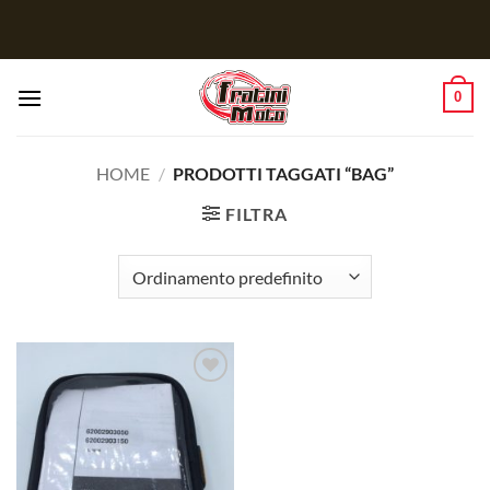
Salta
ai
contenuti
0
HOME
/
PRODOTTI TAGGATI “BAG”
FILTRA
Aggiungi
alla lista
dei
desideri