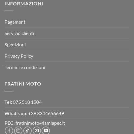
INFORMAZIONI
MOTOR
OFF-
ROAD
TEST
Pagamenti
Servizio clienti
Spedizioni
Privacy Policy
Termini e condizioni
FRATINI MOTO
Tel:
075 518 1504
What's up:
+39 3334656649
PEC:
fratinimoto@lamiapec.it