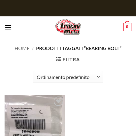
Salta
ai
contenuti
0
HOME
/
PRODOTTI TAGGATI “BEARING BOLT”
FILTRA
Aggiungi
alla lista
dei
desideri