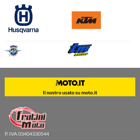
Il nostro usato su moto.it
P. IVA 03404330544