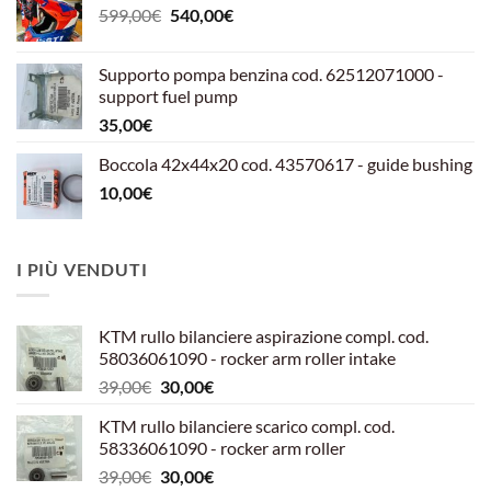
Il
Il
599,00
€
540,00
€
prezzo
prezzo
originale
attuale
Supporto pompa benzina cod. 62512071000 -
era:
è:
support fuel pump
599,00€.
540,00€.
35,00
€
Boccola 42x44x20 cod. 43570617 - guide bushing
10,00
€
I PIÙ VENDUTI
KTM rullo bilanciere aspirazione compl. cod.
58036061090 - rocker arm roller intake
Il
Il
39,00
€
30,00
€
prezzo
prezzo
KTM rullo bilanciere scarico compl. cod.
originale
attuale
58336061090 - rocker arm roller
era:
è:
Il
Il
39,00
€
30,00
€
39,00€.
30,00€.