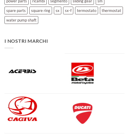
power parts
ricambi
segmento
sliding gear
sm
spare parts
square ring
sx
sx-f
termostato
thermostat
water pump shaft
I NOSTRI MARCHI