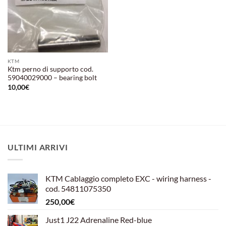
KTM
Ktm perno di supporto cod.
59040029000 – bearing bolt
10,00
€
ULTIMI ARRIVI
KTM Cablaggio completo EXC - wiring harness -
cod. 54811075350
250,00
€
Just1 J22 Adrenaline Red-blue