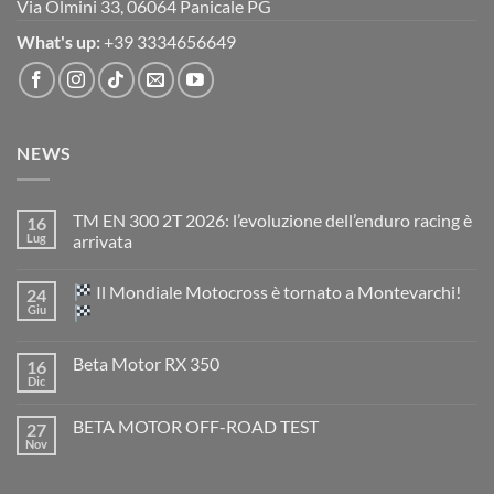
Via Olmini 33, 06064 Panicale PG
What's up:
+39 3334656649
NEWS
TM EN 300 2T 2026: l’evoluzione dell’enduro racing è
16
Lug
arrivata
Nessun
commento
Il Mondiale Motocross è tornato a Montevarchi!
24
su
TM
Giu
EN
300
Nessun
2T
commento
Beta Motor RX 350
16
2026:
su
l’evoluzione
Dic
Nessun
dell’enduro
Il
commento
racing
Mondiale
su
è
Motocross
BETA MOTOR OFF-ROAD TEST
27
Beta
arrivata
è
Motor
Nov
tornato
Nessun
RX
a
commento
350
su
Montevarchi!
BETA