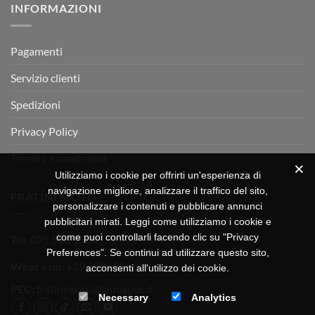
INFORMAZIONI
MOTOR
OFF-
ROAD
TEST
Pagamenti
Servizio clienti
Spedizioni
Privacy Policy
Termini e condizioni
Utilizziamo i cookie per offrirti un'esperienza di
navigazione migliore, analizzare il traffico del sito,
FRATINI MOTO
personalizzare i contenuti e pubblicare annunci
pubblicitari mirati. Leggi come utilizziamo i cookie e
come puoi controllarli facendo clic su "Privacy
Tel:
075 518 1504
Preferences". Se continui ad utilizzare questo sito,
What's up:
+39 3334656649
acconsenti all'utilizzo dei cookie.
PEC:
fratinimoto@lamiapec.it
Necessary
Analytics