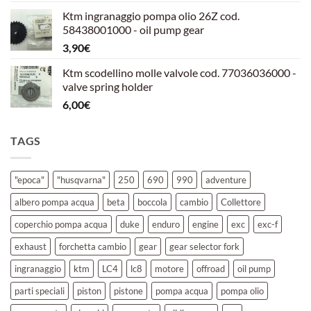
prezzo
prezzo
Ktm ingranaggio pompa olio 26Z cod.
originale
attuale
58438001000 - oil pump gear
era:
è:
3,90
€
39,00€.
30,00€.
Ktm scodellino molle valvole cod. 77036036000 -
valve spring holder
6,00
€
TAGS
"epoca"
"husqvarna"
250
690
990
adventure
albero pompa acqua
beta
boccola
cambio
Collettore
coperchio pompa acqua
duke
enduro
engine
exc
exc-f
exhaust
forchetta cambio
gear
gear selector fork
ingranaggio
ktm
LC4
lc8
motore
offroad
oil pump
parti speciali
piston
pistone
pompa acqua
pompa olio