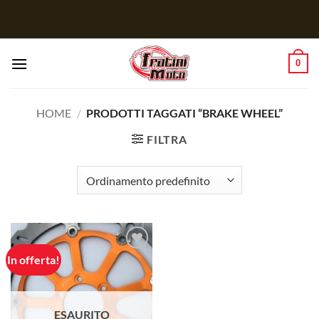
Salta
ai
contenuti
0
HOME
/
PRODOTTI TAGGATI “BRAKE WHEEL”
FILTRA
In offerta!
Aggiungi
alla lista
dei
desideri
ESAURITO