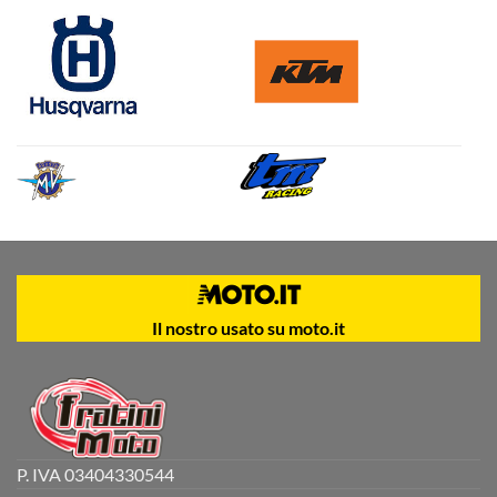
Il nostro usato su moto.it
P. IVA 03404330544