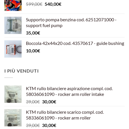
Il
Il
599,00
€
540,00
€
prezzo
prezzo
originale
attuale
Supporto pompa benzina cod. 62512071000 -
era:
è:
support fuel pump
599,00€.
540,00€.
35,00
€
Boccola 42x44x20 cod. 43570617 - guide bushing
10,00
€
I PIÙ VENDUTI
KTM rullo bilanciere aspirazione compl. cod.
58036061090 - rocker arm roller intake
Il
Il
39,00
€
30,00
€
prezzo
prezzo
KTM rullo bilanciere scarico compl. cod.
originale
attuale
58336061090 - rocker arm roller
era:
è:
Il
Il
39,00
€
30,00
€
39,00€.
30,00€.