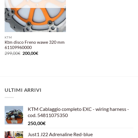
KTM
Ktm disco Freno wawe 320 mm
61109960000
Il
Il
299,00
€
200,00
€
prezzo
prezzo
originale
attuale
era:
è:
299,00€.
200,00€.
ULTIMI ARRIVI
KTM Cablaggio completo EXC - wiring harness -
cod. 54811075350
250,00
€
Just1 J22 Adrenaline Red-blue