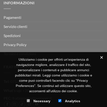
INFORMAZIONI
MOTOR
OFF-
ROAD
TEST
Pagamenti
Servizio clienti
Spedizioni
Privacy Policy
Termini e condizioni
Utilizziamo i cookie per offrirti un'esperienza di
navigazione migliore, analizzare il traffico del sito,
FRATINI MOTO
personalizzare i contenuti e pubblicare annunci
pubblicitari mirati. Leggi come utilizziamo i cookie e
come puoi controllarli facendo clic su "Privacy
Tel:
075 518 1504
Preferences". Se continui ad utilizzare questo sito,
What's up:
+39 3334656649
acconsenti all'utilizzo dei cookie.
PEC:
fratinimoto@lamiapec.it
Necessary
Analytics