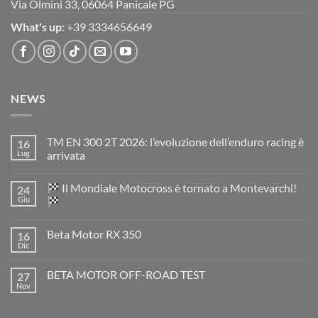
Via Olmini 33, 06064 Panicale PG
What's up:
+39 3334656649
NEWS
TM EN 300 2T 2026: l’evoluzione dell’enduro racing è
16
Lug
arrivata
Nessun
commento
Il Mondiale Motocross è tornato a Montevarchi!
24
su
TM
Giu
EN
300
Nessun
2T
commento
Beta Motor RX 350
16
2026:
su
l’evoluzione
Dic
Nessun
dell’enduro
Il
commento
racing
Mondiale
su
è
Motocross
BETA MOTOR OFF-ROAD TEST
27
Beta
arrivata
è
Motor
Nov
tornato
Nessun
RX
a
commento
350
su
Montevarchi!
BETA