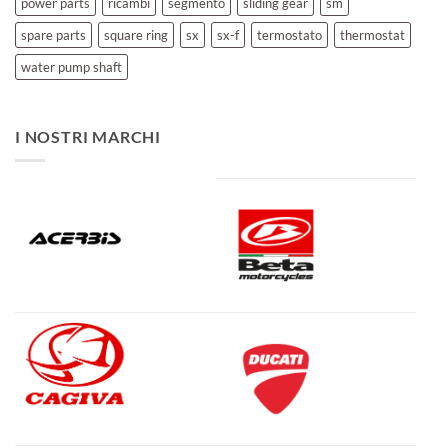
power parts
ricambi
segmento
sliding gear
sm
spare parts
square ring
sx
sx-f
termostato
thermostat
water pump shaft
I NOSTRI MARCHI