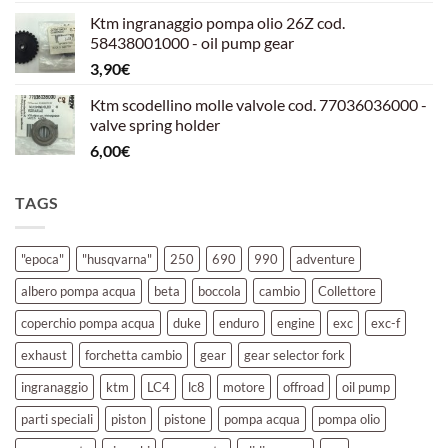
prezzo
prezzo
Ktm ingranaggio pompa olio 26Z cod.
originale
attuale
58438001000 - oil pump gear
era:
è:
3,90
€
39,00€.
30,00€.
Ktm scodellino molle valvole cod. 77036036000 -
valve spring holder
6,00
€
TAGS
"epoca"
"husqvarna"
250
690
990
adventure
albero pompa acqua
beta
boccola
cambio
Collettore
coperchio pompa acqua
duke
enduro
engine
exc
exc-f
exhaust
forchetta cambio
gear
gear selector fork
ingranaggio
ktm
LC4
lc8
motore
offroad
oil pump
parti speciali
piston
pistone
pompa acqua
pompa olio