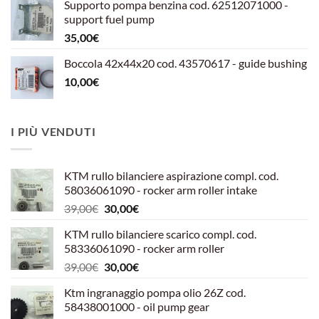
Supporto pompa benzina cod. 62512071000 -
era:
è:
support fuel pump
599,00€.
540,00€.
35,00
€
Boccola 42x44x20 cod. 43570617 - guide bushing
10,00
€
I PIÙ VENDUTI
KTM rullo bilanciere aspirazione compl. cod.
58036061090 - rocker arm roller intake
Il
Il
39,00
€
30,00
€
prezzo
prezzo
KTM rullo bilanciere scarico compl. cod.
originale
attuale
58336061090 - rocker arm roller
era:
è:
Il
Il
39,00
€
30,00
€
39,00€.
30,00€.
prezzo
prezzo
Ktm ingranaggio pompa olio 26Z cod.
originale
attuale
58438001000 - oil pump gear
era:
è: