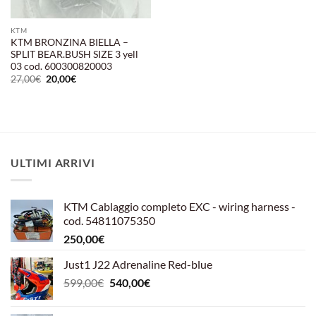
KTM
KTM BRONZINA BIELLA –
SPLIT BEAR.BUSH SIZE 3 yell
03 cod. 600300820003
Il
Il
27,00
€
20,00
€
prezzo
prezzo
originale
attuale
era:
è:
27,00€.
20,00€.
ULTIMI ARRIVI
KTM Cablaggio completo EXC - wiring harness -
cod. 54811075350
250,00
€
Just1 J22 Adrenaline Red-blue
Il
Il
599,00
€
540,00
€
prezzo
prezzo
originale
attuale