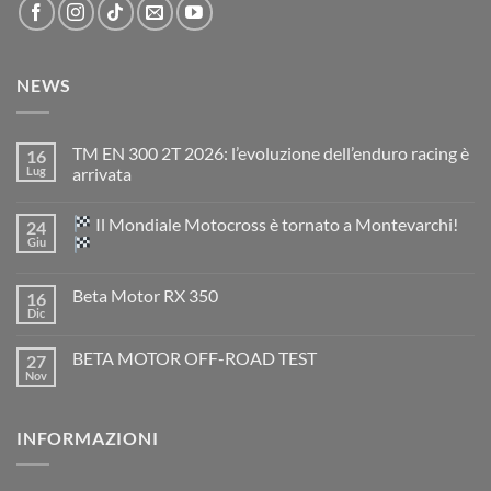
NEWS
TM EN 300 2T 2026: l’evoluzione dell’enduro racing è
16
Lug
arrivata
Nessun
commento
Il Mondiale Motocross è tornato a Montevarchi!
24
su
TM
Giu
EN
300
Nessun
2T
commento
Beta Motor RX 350
16
2026:
su
l’evoluzione
Dic
Nessun
dell’enduro
Il
commento
racing
Mondiale
su
è
Motocross
BETA MOTOR OFF-ROAD TEST
27
Beta
arrivata
è
Motor
Nov
tornato
Nessun
RX
a
commento
350
su
Montevarchi!
BETA
INFORMAZIONI
MOTOR
OFF-
ROAD
TEST