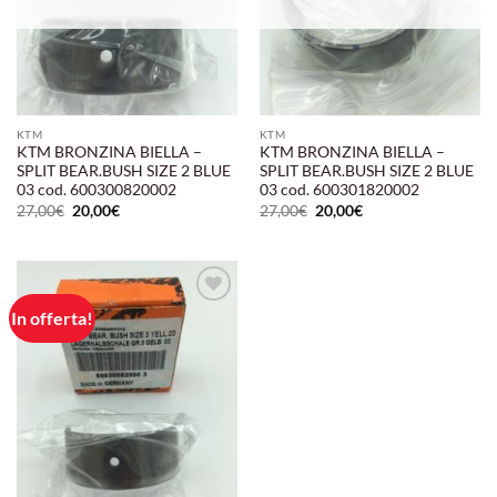
KTM
KTM
KTM BRONZINA BIELLA –
KTM BRONZINA BIELLA –
SPLIT BEAR.BUSH SIZE 2 BLUE
SPLIT BEAR.BUSH SIZE 2 BLUE
03 cod. 600300820002
03 cod. 600301820002
Il
Il
Il
Il
27,00
€
20,00
€
27,00
€
20,00
€
prezzo
prezzo
prezzo
prezzo
originale
attuale
originale
attuale
era:
è:
era:
è:
27,00€.
20,00€.
27,00€.
20,00€.
In offerta!
Aggiungi
alla lista
dei
desideri