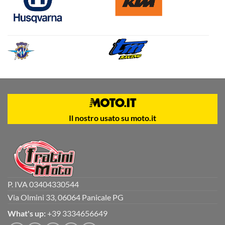
Il nostro usato su moto.it
P. IVA 03404330544
Via Olmini 33, 06064 Panicale PG
What's up:
+39 3334656649