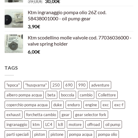
Il
Il
39,00
€
30,00
€
39,00€.
30,00€.
prezzo
prezzo
Ktm ingranaggio pompa olio 26Z cod.
originale
attuale
58438001000 - oil pump gear
era:
è:
3,90
€
39,00€.
30,00€.
Ktm scodellino molle valvole cod. 77036036000 -
valve spring holder
6,00
€
TAGS
"epoca"
"husqvarna"
250
690
990
adventure
albero pompa acqua
beta
boccola
cambio
Collettore
coperchio pompa acqua
duke
enduro
engine
exc
exc-f
exhaust
forchetta cambio
gear
gear selector fork
ingranaggio
ktm
LC4
lc8
motore
offroad
oil pump
parti speciali
piston
pistone
pompa acqua
pompa olio