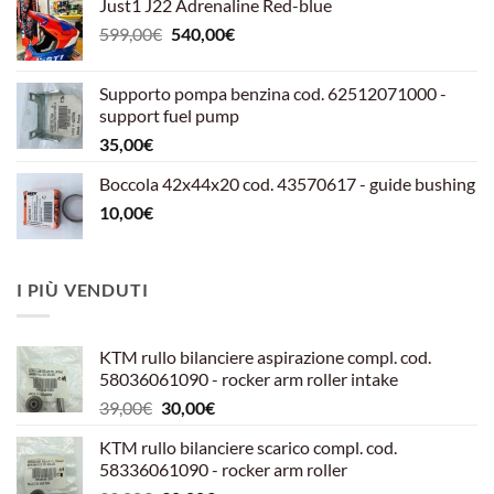
Just1 J22 Adrenaline Red-blue
Il
Il
599,00
€
540,00
€
prezzo
prezzo
originale
attuale
Supporto pompa benzina cod. 62512071000 -
era:
è:
support fuel pump
599,00€.
540,00€.
35,00
€
Boccola 42x44x20 cod. 43570617 - guide bushing
10,00
€
I PIÙ VENDUTI
KTM rullo bilanciere aspirazione compl. cod.
58036061090 - rocker arm roller intake
Il
Il
39,00
€
30,00
€
prezzo
prezzo
KTM rullo bilanciere scarico compl. cod.
originale
attuale
58336061090 - rocker arm roller
era:
è: