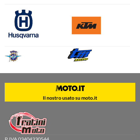
Il nostro usato su moto.it
P. IVA 03404330544