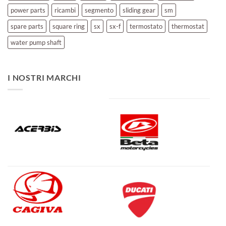
power parts
ricambi
segmento
sliding gear
sm
spare parts
square ring
sx
sx-f
termostato
thermostat
water pump shaft
I NOSTRI MARCHI