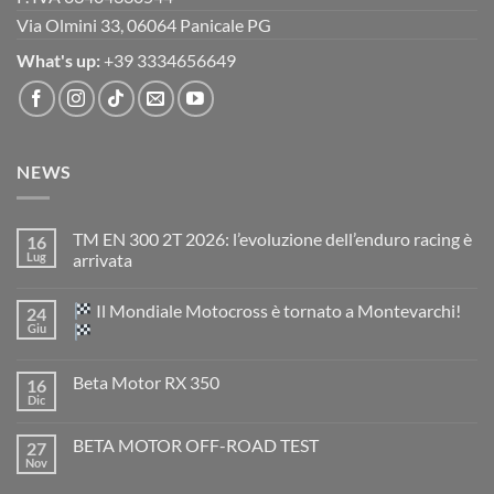
Via Olmini 33, 06064 Panicale PG
What's up:
+39 3334656649
NEWS
TM EN 300 2T 2026: l’evoluzione dell’enduro racing è
16
Lug
arrivata
Nessun
commento
Il Mondiale Motocross è tornato a Montevarchi!
24
su
TM
Giu
EN
300
Nessun
2T
commento
Beta Motor RX 350
16
2026:
su
l’evoluzione
Dic
Nessun
dell’enduro
Il
commento
racing
Mondiale
su
è
Motocross
BETA MOTOR OFF-ROAD TEST
27
Beta
arrivata
è
Motor
Nov
tornato
Nessun
RX
a
commento
350