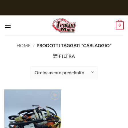
Salta
ai
contenuti
0
HOME
/
PRODOTTI TAGGATI “CABLAGGIO”
FILTRA
Aggiungi
alla lista
dei
desideri