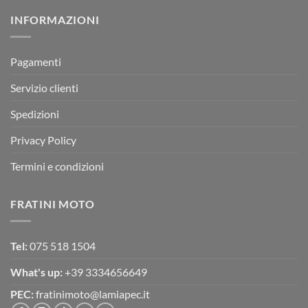
su
Montevarchi!
BETA
INFORMAZIONI
MOTOR
OFF-
ROAD
TEST
Pagamenti
Servizio clienti
Spedizioni
Privacy Policy
Termini e condizioni
FRATINI MOTO
Tel:
075 518 1504
What's up:
+39 3334656649
PEC:
fratinimoto@lamiapec.it