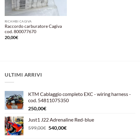
RICAMBI CAGIVA
Raccordo carburatore Cagiva
cod. 800077670
20,00
€
ULTIMI ARRIVI
KTM Cablaggio completo EXC - wiring harness -
cod. 54811075350
250,00
€
Just1 J22 Adrenaline Red-blue
Il
Il
599,00
€
540,00
€
prezzo
prezzo