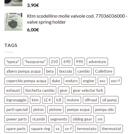
3,90
€
39,00€.
30,00€.
Ktm scodellino molle valvole cod. 77036036000 -
valve spring holder
6,00
€
TAGS
"epoca"
"husqvarna"
250
690
990
adventure
albero pompa acqua
beta
boccola
cambio
Collettore
coperchio pompa acqua
duke
enduro
engine
exc
exc-f
exhaust
forchetta cambio
gear
gear selector fork
ingranaggio
ktm
LC4
lc8
motore
offroad
oil pump
parti speciali
piston
pistone
pompa acqua
pompa olio
power parts
ricambi
segmento
sliding gear
sm
spare parts
square ring
sx
sx-f
termostato
thermostat