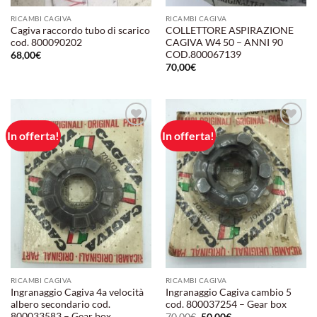
RICAMBI CAGIVA
RICAMBI CAGIVA
Cagiva raccordo tubo di scarico
COLLETTORE ASPIRAZIONE
cod. 800090202
CAGIVA W4 50 – ANNI 90
COD.800067139
68,00
€
70,00
€
In offerta!
In offerta!
Aggiungi
Aggiungi
alla lista
alla lista
dei
dei
desideri
desideri
RICAMBI CAGIVA
RICAMBI CAGIVA
Ingranaggio Cagiva 4a velocità
Ingranaggio Cagiva cambio 5
albero secondario cod.
cod. 800037254 – Gear box
800033583 – Gear box
Il
Il