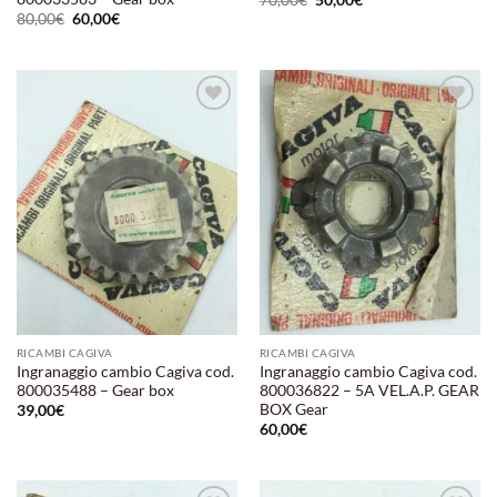
70,00
€
50,00
€
prezzo
prezzo
Il
Il
80,00
€
60,00
€
originale
attuale
prezzo
prezzo
era:
è:
originale
attuale
70,00€.
50,00€.
era:
è:
80,00€.
60,00€.
Aggiungi
Aggiungi
alla lista
alla lista
dei
dei
desideri
desideri
RICAMBI CAGIVA
RICAMBI CAGIVA
Ingranaggio cambio Cagiva cod.
Ingranaggio cambio Cagiva cod.
800035488 – Gear box
800036822 – 5A VEL.A.P. GEAR
BOX Gear
39,00
€
60,00
€