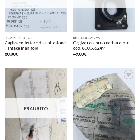
RICAMBI CAGIVA
RICAMBI CAGIVA
Cagiva collettore di aspirazione
Cagiva raccordo carburatore
– intake manifold
cod. 800065249
80,00
€
49,00
€
Aggiungi
Aggiungi
alla lista
alla lista
dei
dei
desideri
desideri
ESAURITO