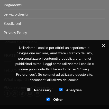
Pagamenti
Servizio clienti
Spedizioni
Privacy Policy
Termini e condizioni
Utilizziamo i cookie per offrirti un'esperienza di
navigazione migliore, analizzare il traffico del sito,
FRATINI MOTO
personalizzare i contenuti e pubblicare annunci
pubblicitari mirati. Leggi come utilizziamo i cookie e
come puoi controllarli facendo clic su "Privacy
Tel:
075 518 1504
Preferences". Se continui ad utilizzare questo sito,
What's up:
+39 3334656649
acconsenti all'utilizzo dei cookie.
PEC:
fratinimoto@lamiapec.it
Necessary
Analytics
Other