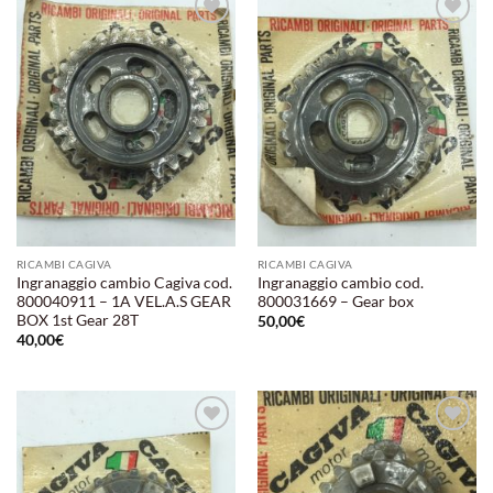
Aggiungi
Aggiungi
alla lista
alla lista
dei
dei
desideri
desideri
RICAMBI CAGIVA
RICAMBI CAGIVA
Ingranaggio cambio Cagiva cod.
Ingranaggio cambio cod.
800040911 – 1A VEL.A.S GEAR
800031669 – Gear box
BOX 1st Gear 28T
50,00
€
40,00
€
Aggiungi
Aggiungi
alla lista
alla lista
dei
dei
desideri
desideri