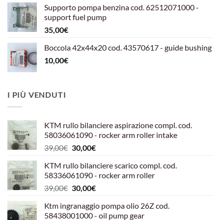
originale
attuale
Supporto pompa benzina cod. 62512071000 -
era:
è:
support fuel pump
599,00€.
540,00€.
35,00
€
Boccola 42x44x20 cod. 43570617 - guide bushing
10,00
€
I PIÙ VENDUTI
KTM rullo bilanciere aspirazione compl. cod.
58036061090 - rocker arm roller intake
Il
Il
39,00
€
30,00
€
prezzo
prezzo
KTM rullo bilanciere scarico compl. cod.
originale
attuale
58336061090 - rocker arm roller
era:
è:
Il
Il
39,00
€
30,00
€
39,00€.
30,00€.
prezzo
prezzo
Ktm ingranaggio pompa olio 26Z cod.
originale
attuale
58438001000 - oil pump gear
era:
è: