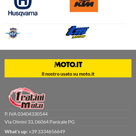
Il nostro usato su moto.it
P. IVA 03404330544
Via Olmini 33, 06064 Panicale PG
What's up:
+39 3334656649