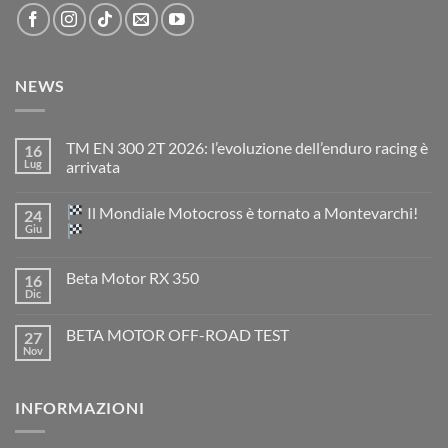
NEWS
TM EN 300 2T 2026: l’evoluzione dell’enduro racing è
16
Lug
arrivata
Nessun
commento
Il Mondiale Motocross è tornato a Montevarchi!
24
su
TM
Giu
EN
300
Nessun
2T
commento
Beta Motor RX 350
16
2026:
su
l’evoluzione
Dic
Nessun
dell’enduro
Il
commento
racing
Mondiale
su
è
Motocross
BETA MOTOR OFF-ROAD TEST
27
Beta
arrivata
è
Motor
Nov
tornato
Nessun
RX
a
commento
350
su
Montevarchi!
BETA
INFORMAZIONI
MOTOR
OFF-
ROAD
TEST