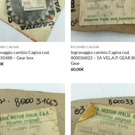
MBI CAGIVA
RICAMBI CAGIVA
anaggio cambio Cagiva cod.
Ingranaggio cambio Cagiva cod.
35488 – Gear box
800036822 – 5A VEL.A.P. GEAR 
Gear
0
€
60,00
€
Aggiungi
Aggi
alla lista
alla 
dei
de
desideri
desi