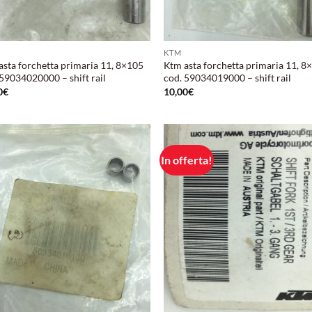
KTM
asta forchetta primaria 11, 8×105
Ktm asta forchetta primaria 11, 8
 59034020000 – shift rail
cod. 59034019000 – shift rail
0
€
10,00
€
In offerta!
Aggiungi
Aggi
alla lista
alla 
dei
de
desideri
desi