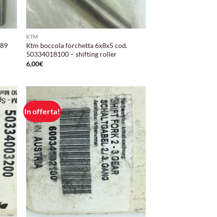
KTM
×89
Ktm boccola forchetta 6x8x5 cod.
50334018100 – shifting roller
6,00
€
In offerta!
ungi
Aggiungi
lista
alla lista
i
dei
deri
desideri