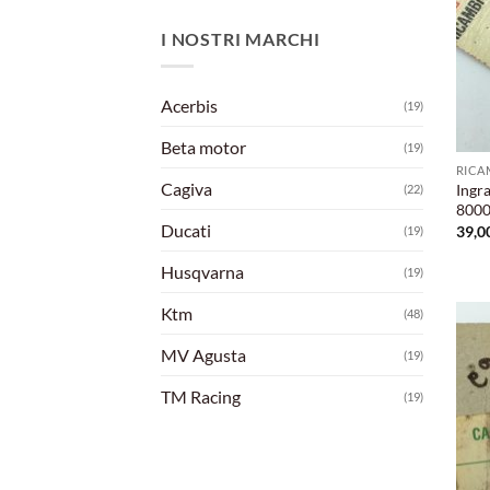
I NOSTRI MARCHI
Acerbis
(19)
Beta motor
(19)
RICA
Cagiva
Ingr
(22)
8000
Ducati
39,0
(19)
Husqvarna
(19)
Ktm
(48)
MV Agusta
(19)
TM Racing
(19)