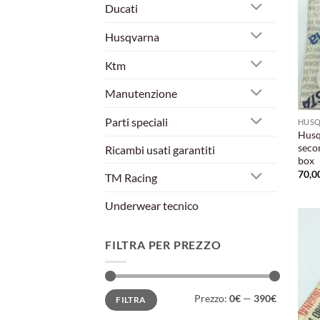
Ducati
Husqvarna
Ktm
Manutenzione
Parti speciali
HUS
Husq
seco
Ricambi usati garantiti
box
70,0
TM Racing
Underwear tecnico
FILTRA PER PREZZO
Prezzo
Prezzo
Prezzo:
0€
—
390€
FILTRA
Min
Max