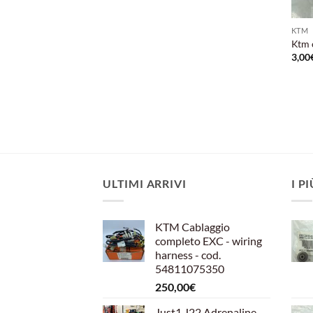
KTM
Ktm 
3,00
ULTIMI ARRIVI
I P
KTM Cablaggio
completo EXC - wiring
harness - cod.
54811075350
250,00
€
Just1 J22 Adrenaline