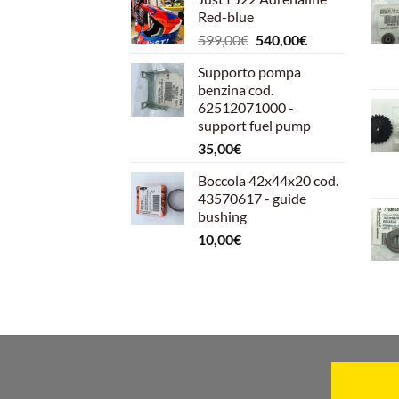
Red-blue
Il
Il
599,00
€
540,00
€
prezzo
prezzo
Supporto pompa
originale
attuale
benzina cod.
era:
è:
62512071000 -
599,00€.
540,00€.
support fuel pump
35,00
€
Boccola 42x44x20 cod.
43570617 - guide
bushing
10,00
€