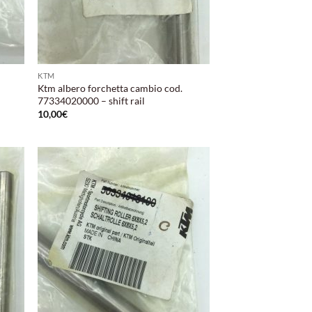
KTM
Ktm albero forchetta cambio cod.
77334020000 – shift rail
10,00
€
ungi
Aggiungi
lista
alla lista
i
dei
deri
desideri