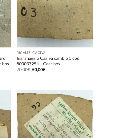
RICAMBI CAGIVA
ero
Ingranaggio Cagiva cambio 5 cod.
r box
800037254 – Gear box
Il
Il
70,00
€
50,00
€
prezzo
prezzo
originale
attuale
era:
è:
70,00€.
50,00€.
ungi
Aggiungi
lista
alla lista
i
dei
deri
desideri