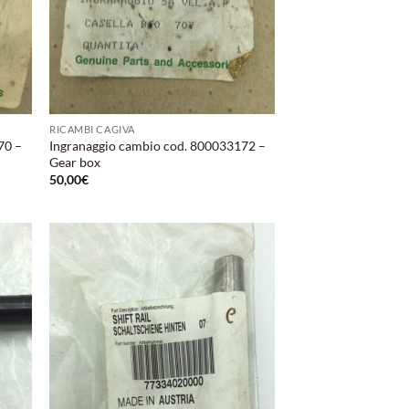
RICAMBI CAGIVA
70 –
Ingranaggio cambio cod. 800033172 –
Gear box
50,00
€
ungi
Aggiungi
lista
alla lista
i
dei
deri
desideri