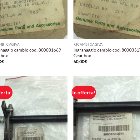
MBI CAGIVA
RICAMBI CAGIVA
anaggio cambio cod. 800031669 –
Ingranaggio cambio cod. 8000331
 box
Gear box
0
€
60,00
€
ferta!
In offerta!
Aggiungi
Aggi
alla lista
alla 
dei
de
desideri
desi