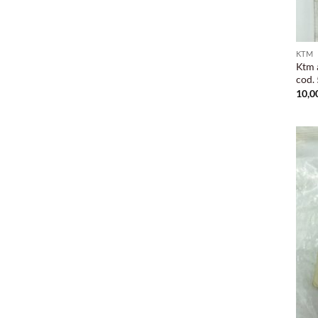
KTM
Ktm 
cod.
10,0