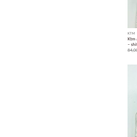
KTM
Ktm 
– shi
84,0