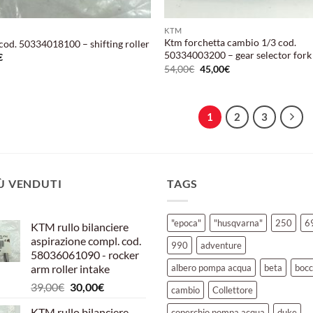
KTM
Ktm forchetta cambio 1/3 cod.
cod. 50334018100 – shifting roller
50334003200 – gear selector fork
€
Il
Il
54,00
€
45,00
€
prezzo
prezzo
originale
attuale
era:
è:
54,00€.
45,00€.
1
2
3
IÙ VENDUTI
TAGS
"epoca"
"husqvarna"
250
6
KTM rullo bilanciere
aspirazione compl. cod.
990
adventure
58036061090 - rocker
arm roller intake
albero pompa acqua
beta
bocc
Il
Il
39,00
€
30,00
€
cambio
Collettore
prezzo
prezzo
KTM rullo bilanciere
coperchio pompa acqua
duke