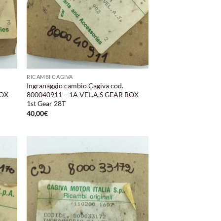
RICAMBI CAGIVA
Ingranaggio cambio Cagiva cod.
BOX
800040911 – 1A VEL.A.S GEAR BOX
1st Gear 28T
40,00
€
ungi
Aggiungi
lista
alla lista
i
dei
deri
desideri