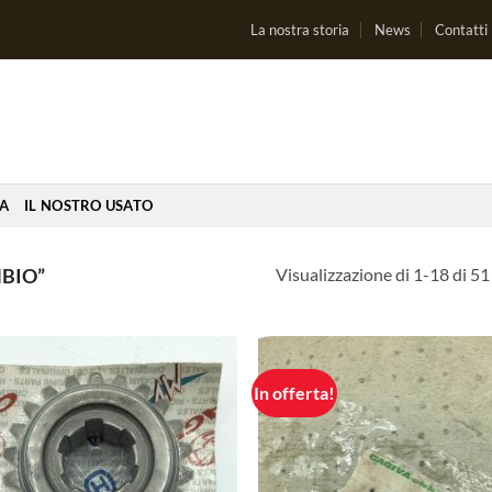
La nostra storia
News
Contatti
IA
IL NOSTRO USATO
Visualizzazione di 1-18 di 51 
BIO”
In offerta!
Aggiungi
Aggi
alla lista
alla 
dei
de
desideri
desi