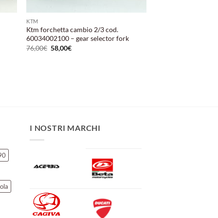
KTM
Ktm forchetta cambio 2/3 cod.
60034002100 – gear selector fork
Il
Il
76,00
€
58,00
€
prezzo
prezzo
originale
attuale
era:
è:
76,00€.
58,00€.
I NOSTRI MARCHI
90
ola