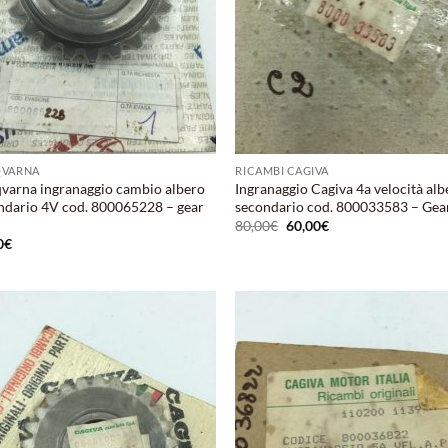
QVARNA
RICAMBI CAGIVA
varna ingranaggio cambio albero
Ingranaggio Cagiva 4a velocità alb
ndario 4V cod. 800065228 – gear
secondario cod. 800033583 – Gea
Il
Il
80,00
€
60,00
€
prezzo
prezzo
0
€
originale
attuale
era:
è:
80,00€.
60,00€.
Aggiungi
Aggi
alla lista
alla 
dei
de
desideri
desi