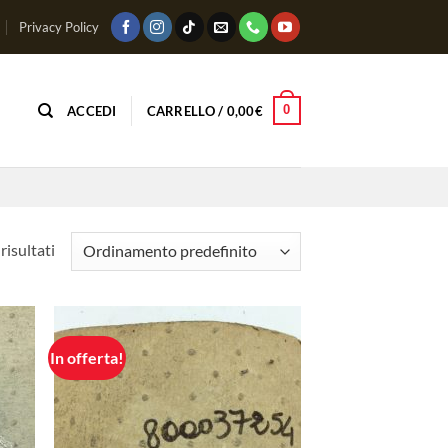
Privacy Policy
0
ACCEDI
CARRELLO /
0,00
€
risultati
In offerta!
ungi
Aggiungi
lista
alla lista
i
dei
deri
desideri