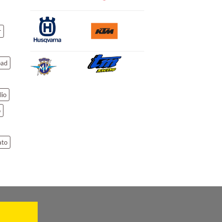
r
oad
lio
o
ato