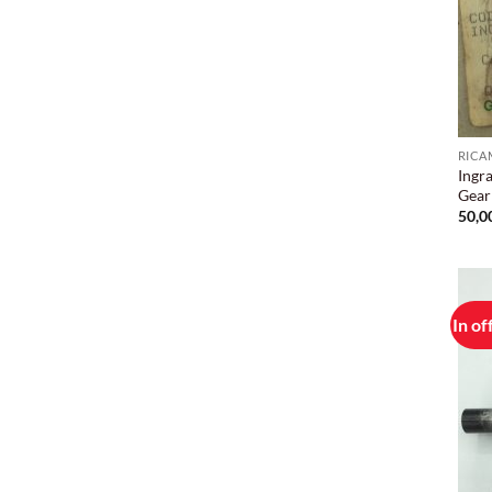
RICA
Ingr
Gear
50,0
In of