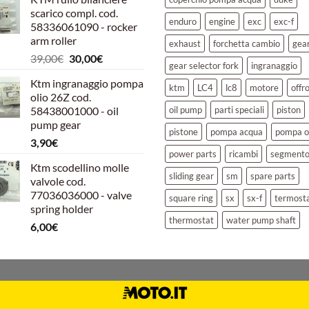
originale
attuale
scarico compl. cod.
era:
è:
enduro
engine
exc
exc-f
58336061090 - rocker
39,00€.
30,00€.
arm roller
exhaust
forchetta cambio
gea
Il
Il
39,00
€
30,00
€
gear selector fork
ingranaggio
prezzo
prezzo
Ktm ingranaggio pompa
originale
attuale
ktm
LC4
lc8
motore
offr
olio 26Z cod.
era:
è:
58438001000 - oil
oil pump
parti speciali
piston
39,00€.
30,00€.
pump gear
pistone
pompa acqua
pompa o
3,90
€
power parts
ricambi
segment
Ktm scodellino molle
sliding gear
sm
spare parts
valvole cod.
77036036000 - valve
square ring
sx
sx-f
termost
spring holder
thermostat
water pump shaft
6,00
€