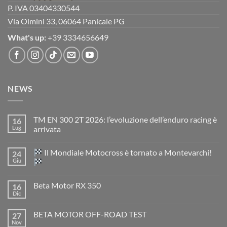
P. IVA 03404330544
Via Olmini 33, 06064 Panicale PG
What's up:
+39 3334656649
NEWS
TM EN 300 2T 2026: l’evoluzione dell’enduro racing è
16
Lug
arrivata
Nessun
commento
Il Mondiale Motocross è tornato a Montevarchi!
24
su
TM
Giu
EN
300
Nessun
2T
commento
Beta Motor RX 350
16
2026:
su
l’evoluzione
Dic
Nessun
dell’enduro
Il
commento
racing
Mondiale
su
è
Motocross
BETA MOTOR OFF-ROAD TEST
27
Beta
arrivata
è
Motor
Nov
tornato
Nessun