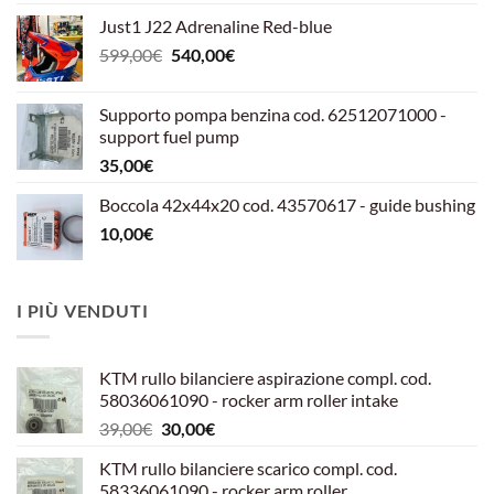
Just1 J22 Adrenaline Red-blue
Il
Il
599,00
€
540,00
€
prezzo
prezzo
originale
attuale
Supporto pompa benzina cod. 62512071000 -
era:
è:
support fuel pump
599,00€.
540,00€.
35,00
€
Boccola 42x44x20 cod. 43570617 - guide bushing
10,00
€
I PIÙ VENDUTI
KTM rullo bilanciere aspirazione compl. cod.
58036061090 - rocker arm roller intake
Il
Il
39,00
€
30,00
€
prezzo
prezzo
KTM rullo bilanciere scarico compl. cod.
originale
attuale
58336061090 - rocker arm roller