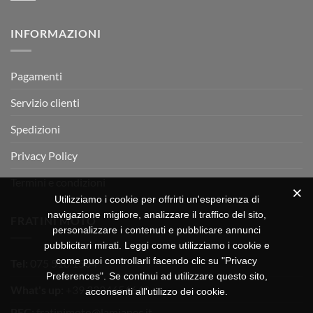
RX
a
commento
350
su
Montevarchi!
BETA
INFORMAZIONI
MOTOR
OFF-
ROAD
TEST
Pagamenti
Servizio clienti
Spedizioni
Privacy Policy
Termini e condizioni
Utilizziamo i cookie per offrirti un'esperienza di
navigazione migliore, analizzare il traffico del sito,
FRATINI MOTO
personalizzare i contenuti e pubblicare annunci
pubblicitari mirati. Leggi come utilizziamo i cookie e
come puoi controllarli facendo clic su "Privacy
Tel:
075 518 1504
Preferences". Se continui ad utilizzare questo sito,
What's up:
+39 3334656649
acconsenti all'utilizzo dei cookie.
PEC:
fratinimoto@lamiapec.it