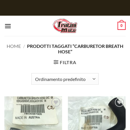
Salta
ai
contenuti
0
HOME
/
PRODOTTI TAGGATI “CARBURETOR BREATH
HOSE”
FILTRA
Aggiungi
Aggiungi
alla lista
alla lista
dei
dei
desideri
desideri