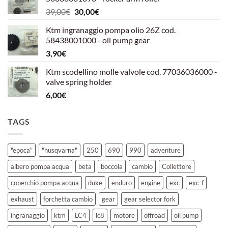
era:
è:
Il
Il
39,00
€
30,00
€
39,00€.
30,00€.
prezzo
prezzo
Ktm ingranaggio pompa olio 26Z cod.
originale
attuale
58438001000 - oil pump gear
era:
è:
3,90
€
39,00€.
30,00€.
Ktm scodellino molle valvole cod. 77036036000 -
valve spring holder
6,00
€
TAGS
"epoca"
"husqvarna"
250
690
990
adventure
albero pompa acqua
beta
boccola
cambio
Collettore
coperchio pompa acqua
duke
enduro
engine
exc
exc-f
exhaust
forchetta cambio
gear
gear selector fork
ingranaggio
ktm
LC4
lc8
motore
offroad
oil pump