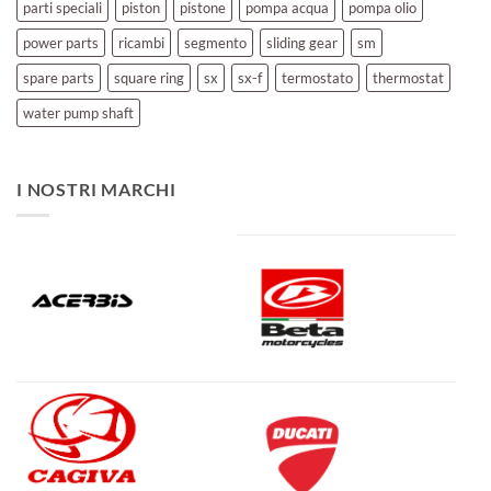
parti speciali
piston
pistone
pompa acqua
pompa olio
power parts
ricambi
segmento
sliding gear
sm
spare parts
square ring
sx
sx-f
termostato
thermostat
water pump shaft
I NOSTRI MARCHI