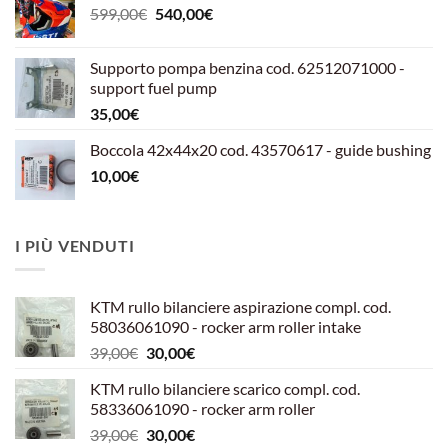
Il
Il
599,00
€
540,00
€
prezzo
prezzo
originale
attuale
Supporto pompa benzina cod. 62512071000 -
era:
è:
support fuel pump
599,00€.
540,00€.
35,00
€
Boccola 42x44x20 cod. 43570617 - guide bushing
10,00
€
I PIÙ VENDUTI
KTM rullo bilanciere aspirazione compl. cod.
58036061090 - rocker arm roller intake
Il
Il
39,00
€
30,00
€
prezzo
prezzo
KTM rullo bilanciere scarico compl. cod.
originale
attuale
58336061090 - rocker arm roller
era:
è:
Il
Il
39,00
€
30,00
€
39,00€.
30,00€.