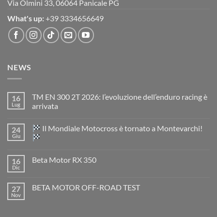
Via Olmini 33, 06064 Panicale PG
What's up:
+39 3334656649
NEWS
TM EN 300 2T 2026: l’evoluzione dell’enduro racing è
16
Lug
arrivata
Nessun
commento
Il Mondiale Motocross è tornato a Montevarchi!
24
su
TM
Giu
EN
300
Nessun
2T
commento
Beta Motor RX 350
16
2026:
su
l’evoluzione
Dic
Nessun
dell’enduro
Il
commento
racing
Mondiale
su
è
Motocross
BETA MOTOR OFF-ROAD TEST
27
Beta
arrivata
è
Motor
Nov
tornato
Nessun
RX
a
commento
350
su
Montevarchi!
BETA