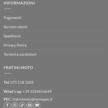
INFORMAZIONI
MOTOR
OFF-
ROAD
TEST
Pagamenti
Servizio clienti
Spedizioni
Privacy Policy
Termini e condizioni
FRATINI MOTO
Tel:
075 518 1504
What's up:
+39 3334656649
PEC:
fratinimoto@lamiapec.it