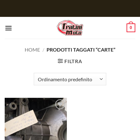
Salta
ai
contenuti
0
HOME
/
PRODOTTI TAGGATI “CARTE”
FILTRA
Aggiungi
alla lista
dei
desideri