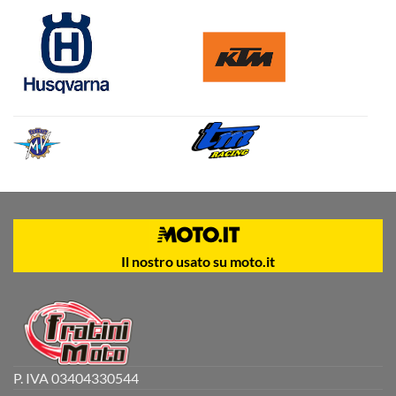
Il nostro usato su moto.it
P. IVA 03404330544