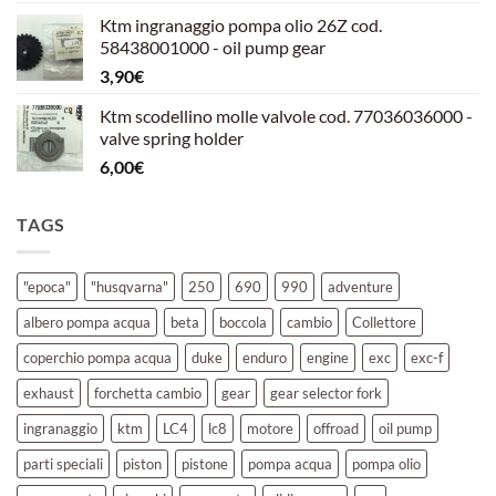
prezzo
prezzo
Ktm ingranaggio pompa olio 26Z cod.
originale
attuale
58438001000 - oil pump gear
era:
è:
3,90
€
39,00€.
30,00€.
Ktm scodellino molle valvole cod. 77036036000 -
valve spring holder
6,00
€
TAGS
"epoca"
"husqvarna"
250
690
990
adventure
albero pompa acqua
beta
boccola
cambio
Collettore
coperchio pompa acqua
duke
enduro
engine
exc
exc-f
exhaust
forchetta cambio
gear
gear selector fork
ingranaggio
ktm
LC4
lc8
motore
offroad
oil pump
parti speciali
piston
pistone
pompa acqua
pompa olio