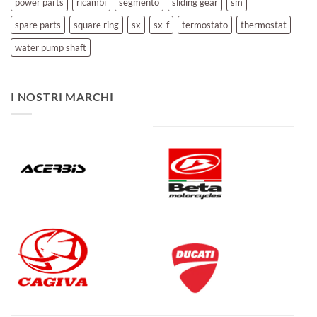
power parts
ricambi
segmento
sliding gear
sm
spare parts
square ring
sx
sx-f
termostato
thermostat
water pump shaft
I NOSTRI MARCHI