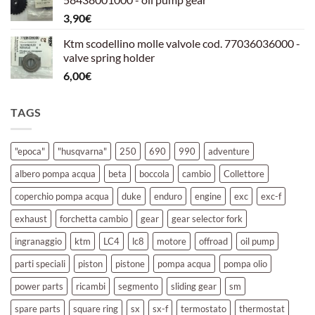
era:
è:
3,90
€
39,00€.
30,00€.
Ktm scodellino molle valvole cod. 77036036000 -
valve spring holder
6,00
€
TAGS
"epoca"
"husqvarna"
250
690
990
adventure
albero pompa acqua
beta
boccola
cambio
Collettore
coperchio pompa acqua
duke
enduro
engine
exc
exc-f
exhaust
forchetta cambio
gear
gear selector fork
ingranaggio
ktm
LC4
lc8
motore
offroad
oil pump
parti speciali
piston
pistone
pompa acqua
pompa olio
power parts
ricambi
segmento
sliding gear
sm
spare parts
square ring
sx
sx-f
termostato
thermostat