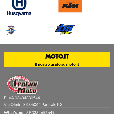
Il nostro usato su moto.it
P. IVA 03404330544
Via Olmini 33, 06064 Panicale PG
What's up:
+39 3334656649