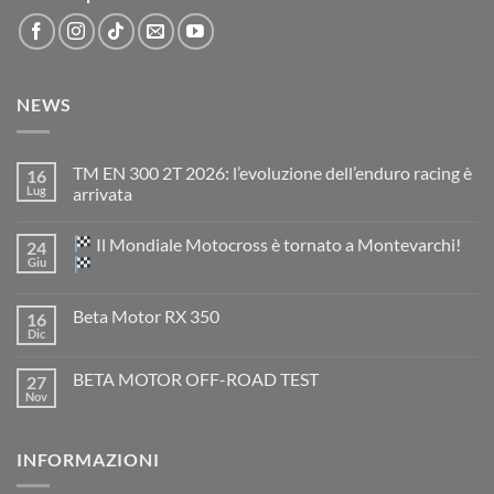
NEWS
TM EN 300 2T 2026: l’evoluzione dell’enduro racing è
16
Lug
arrivata
Nessun
commento
Il Mondiale Motocross è tornato a Montevarchi!
24
su
TM
Giu
EN
300
Nessun
2T
commento
Beta Motor RX 350
16
2026:
su
l’evoluzione
Dic
Nessun
dell’enduro
Il
commento
racing
Mondiale
su
è
Motocross
BETA MOTOR OFF-ROAD TEST
27
Beta
arrivata
è
Motor
Nov
tornato
Nessun
RX
a
commento
350
su
Montevarchi!
BETA
INFORMAZIONI
MOTOR
OFF-
ROAD