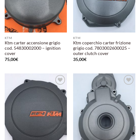
KTM
KTM
Ktm carter accensione grigio
Ktm coperchio carter frizione
cod. 54830002000 – ignition
grigio cod. 7803002600025 –
cover
outer clutch cover
75,00
€
35,00
€
Aggiungi
Aggiungi
alla lista
alla lista
dei
dei
desideri
desideri