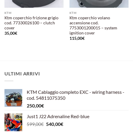
KTM
KTM
Ktm coperchio frizione grigio
Ktm coperchio volano
cod. 77330026100 – clutch
accensione cod.
cover
7753001200015 – system
ignition cover
35,00
€
115,00
€
ULTIMI ARRIVI
KTM Cablaggio completo EXC - wiring harness -
cod. 54811075350
250,00
€
Just1 J22 Adrenaline Red-blue
Il
Il
599,00
€
540,00
€
prezzo
prezzo