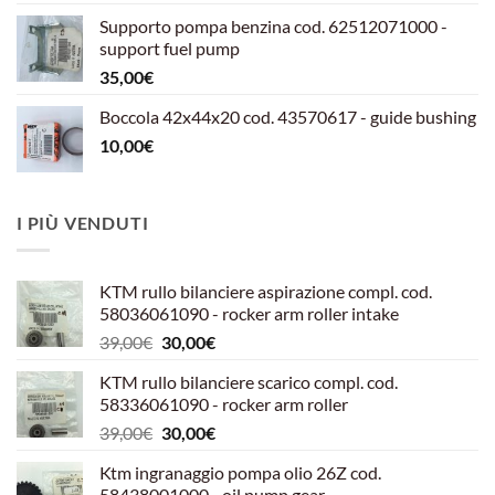
originale
attuale
Supporto pompa benzina cod. 62512071000 -
era:
è:
support fuel pump
599,00€.
540,00€.
35,00
€
Boccola 42x44x20 cod. 43570617 - guide bushing
10,00
€
I PIÙ VENDUTI
KTM rullo bilanciere aspirazione compl. cod.
58036061090 - rocker arm roller intake
Il
Il
39,00
€
30,00
€
prezzo
prezzo
KTM rullo bilanciere scarico compl. cod.
originale
attuale
58336061090 - rocker arm roller
era:
è:
Il
Il
39,00
€
30,00
€
39,00€.
30,00€.
prezzo
prezzo
Ktm ingranaggio pompa olio 26Z cod.
originale
attuale
58438001000 - oil pump gear