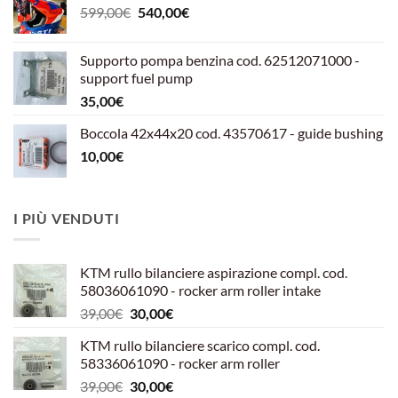
Il
Il
599,00
€
540,00
€
prezzo
prezzo
originale
attuale
Supporto pompa benzina cod. 62512071000 -
era:
è:
support fuel pump
599,00€.
540,00€.
35,00
€
Boccola 42x44x20 cod. 43570617 - guide bushing
10,00
€
I PIÙ VENDUTI
KTM rullo bilanciere aspirazione compl. cod.
58036061090 - rocker arm roller intake
Il
Il
39,00
€
30,00
€
prezzo
prezzo
KTM rullo bilanciere scarico compl. cod.
originale
attuale
58336061090 - rocker arm roller
era:
è:
Il
Il
39,00
€
30,00
€
39,00€.
30,00€.