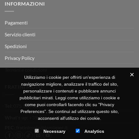
INFORMAZIONI
MOTOR
OFF-
ROAD
TEST
Pagamenti
Servizio clienti
Spedizioni
Privacy Policy
Termini e condizioni
Utilizziamo i cookie per offrirti un'esperienza di
navigazione migliore, analizzare il traffico del sito,
FRATINI MOTO
personalizzare i contenuti e pubblicare annunci
pubblicitari mirati. Leggi come utilizziamo i cookie e
come puoi controllarli facendo clic su "Privacy
Tel:
075 518 1504
Preferences". Se continui ad utilizzare questo sito,
What's up:
+39 3334656649
acconsenti all'utilizzo dei cookie.
PEC:
fratinimoto@lamiapec.it
Necessary
Analytics