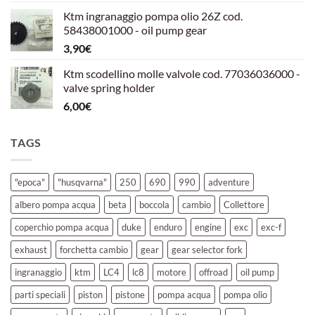
prezzo
prezzo
Ktm ingranaggio pompa olio 26Z cod.
originale
attuale
58438001000 - oil pump gear
era:
è:
3,90
€
39,00€.
30,00€.
Ktm scodellino molle valvole cod. 77036036000 -
valve spring holder
6,00
€
TAGS
"epoca"
"husqvarna"
250
690
990
adventure
albero pompa acqua
beta
boccola
cambio
Collettore
coperchio pompa acqua
duke
enduro
engine
exc
exc-f
exhaust
forchetta cambio
gear
gear selector fork
ingranaggio
ktm
LC4
lc8
motore
offroad
oil pump
parti speciali
piston
pistone
pompa acqua
pompa olio