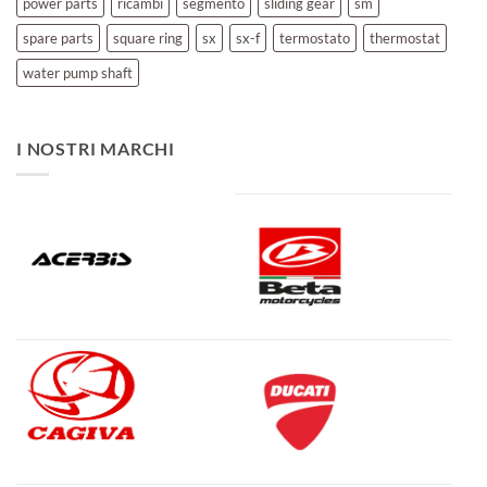
power parts
ricambi
segmento
sliding gear
sm
spare parts
square ring
sx
sx-f
termostato
thermostat
water pump shaft
I NOSTRI MARCHI