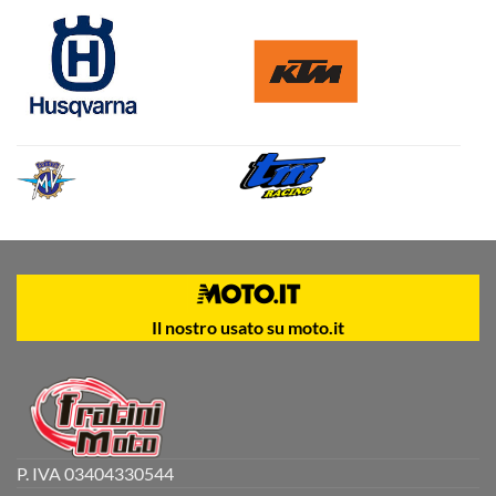
Il nostro usato su moto.it
P. IVA 03404330544