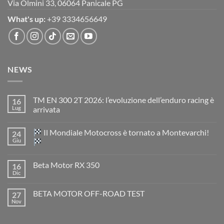
Via Olmini 33, 06064 Panicale PG
What's up:
+39 3334656649
NEWS
TM EN 300 2T 2026: l’evoluzione dell’enduro racing è
16
Lug
arrivata
Nessun
commento
Il Mondiale Motocross è tornato a Montevarchi!
24
su
TM
Giu
EN
300
Nessun
2T
commento
Beta Motor RX 350
16
2026:
su
l’evoluzione
Dic
Nessun
dell’enduro
Il
commento
racing
Mondiale
su
è
Motocross
BETA MOTOR OFF-ROAD TEST
27
Beta
arrivata
è
Motor
Nov
tornato
Nessun
RX
a
commento
350
su
Montevarchi!
BETA