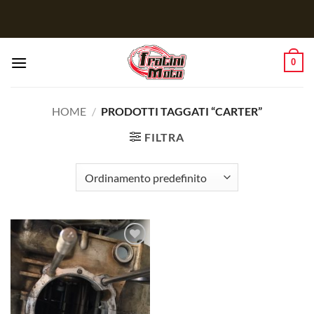
Salta
ai
contenuti
0
HOME
/
PRODOTTI TAGGATI “CARTER”
FILTRA
Aggiungi
alla lista
dei
desideri