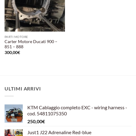
PARTI MOTORE
Carter Motore Ducati 900 –
851 – 888
300,00
€
ULTIMI ARRIVI
KTM Cablaggio completo EXC - wiring harness -
cod. 54811075350
250,00
€
Just1 J22 Adrenaline Red-blue