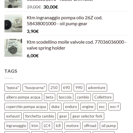
era:
è:
Il
Il
39,00
€
30,00
€
39,00€.
30,00€.
prezzo
prezzo
Ktm ingranaggio pompa olio 26Z cod.
originale
attuale
58438001000 - oil pump gear
era:
è:
3,90
€
39,00€.
30,00€.
Ktm scodellino molle valvole cod. 77036036000 -
valve spring holder
6,00
€
TAGS
"epoca"
"husqvarna"
250
690
990
adventure
albero pompa acqua
beta
boccola
cambio
Collettore
coperchio pompa acqua
duke
enduro
engine
exc
exc-f
exhaust
forchetta cambio
gear
gear selector fork
ingranaggio
ktm
LC4
lc8
motore
offroad
oil pump