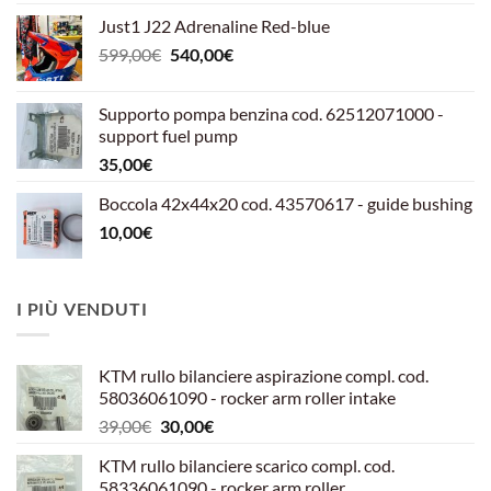
Just1 J22 Adrenaline Red-blue
Il
Il
599,00
€
540,00
€
prezzo
prezzo
originale
attuale
Supporto pompa benzina cod. 62512071000 -
era:
è:
support fuel pump
599,00€.
540,00€.
35,00
€
Boccola 42x44x20 cod. 43570617 - guide bushing
10,00
€
I PIÙ VENDUTI
KTM rullo bilanciere aspirazione compl. cod.
58036061090 - rocker arm roller intake
Il
Il
39,00
€
30,00
€
prezzo
prezzo
KTM rullo bilanciere scarico compl. cod.
originale
attuale
58336061090 - rocker arm roller