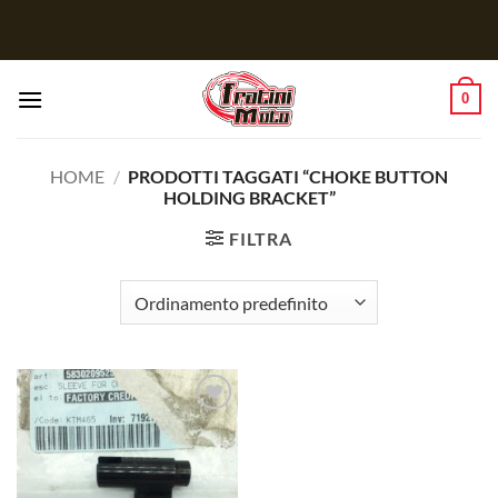
Salta
ai
contenuti
0
HOME
/
PRODOTTI TAGGATI “CHOKE BUTTON
HOLDING BRACKET”
FILTRA
Aggiungi
alla lista
dei
desideri