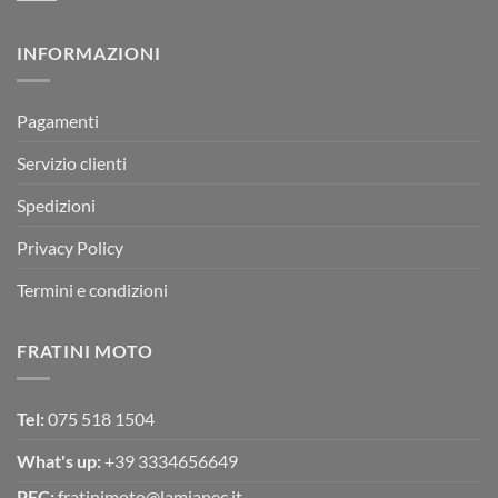
RX
a
commento
350
su
Montevarchi!
BETA
INFORMAZIONI
MOTOR
OFF-
ROAD
TEST
Pagamenti
Servizio clienti
Spedizioni
Privacy Policy
Termini e condizioni
FRATINI MOTO
Tel:
075 518 1504
What's up:
+39 3334656649
PEC:
fratinimoto@lamiapec.it