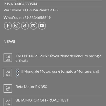
P. IVA 03404330544
Via Olmini 33, 06064 Panicale PG
What's up:
+39 3334656649
NEWS
TM EN 300 2T 2026: l’evoluzione dell’enduro racing è
16
Lug
arrivata
Nessun
commento
Il Mondiale Motocross è tornato a Montevarchi!
24
su
TM
Giu
EN
300
Nessun
2T
commento
Beta Motor RX 350
16
2026:
su
l’evoluzione
Dic
Nessun
dell’enduro
Il
commento
racing
Mondiale
su
è
Motocross
BETA MOTOR OFF-ROAD TEST
27
Beta
arrivata
è
Motor
Nov
tornato
Nessun