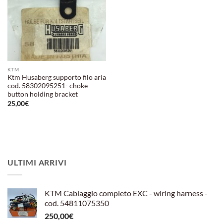
KTM
Ktm Husaberg supporto filo aria
cod. 58302095251- choke
button holding bracket
25,00
€
ULTIMI ARRIVI
KTM Cablaggio completo EXC - wiring harness -
cod. 54811075350
250,00
€