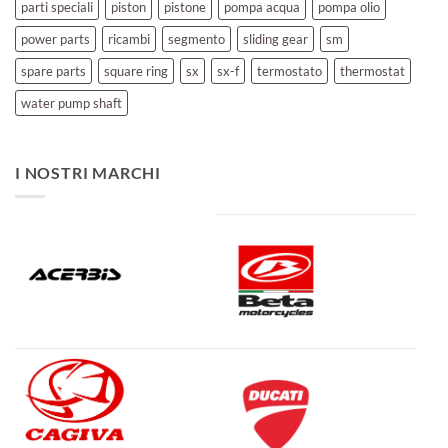
parti speciali
piston
pistone
pompa acqua
pompa olio
power parts
ricambi
segmento
sliding gear
sm
spare parts
square ring
sx
sx-f
termostato
thermostat
water pump shaft
I NOSTRI MARCHI