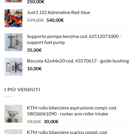
250,00
€
Just1 J22 Adrenaline Red-blue
Il
Il
599,00
€
540,00
€
prezzo
prezzo
originale
attuale
Supporto pompa benzina cod. 62512071000 -
era:
è:
support fuel pump
599,00€.
540,00€.
35,00
€
Boccola 42x44x20 cod. 43570617 - guide bushing
10,00
€
I PIÙ VENDUTI
KTM rullo bilanciere aspirazione compl. cod.
58036061090 - rocker arm roller intake
Il
Il
39,00
€
30,00
€
prezzo
prezzo
KTM rullo bilanciere scarico compl. cod.
originale
attuale