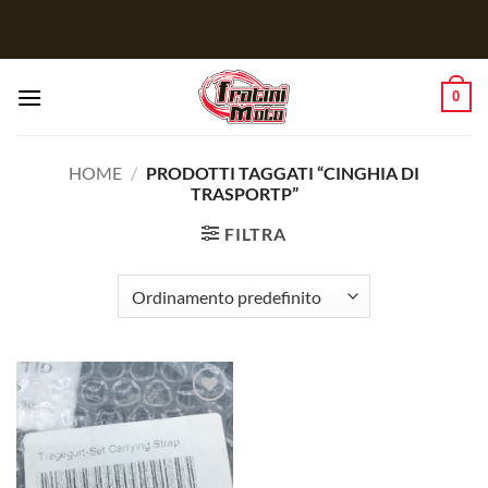
Salta
ai
contenuti
0
HOME
/
PRODOTTI TAGGATI “CINGHIA DI
TRASPORTP”
FILTRA
Aggiungi
alla lista
dei
desideri