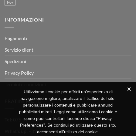
Motor
Nov
tornato
Nessun
RX
a
commento
350
su
Montevarchi!
BETA
INFORMAZIONI
MOTOR
OFF-
ROAD
TEST
Pagamenti
Servizio clienti
Spedizioni
Privacy Policy
Termini e condizioni
Utilizziamo i cookie per offrirti un'esperienza di
navigazione migliore, analizzare il traffico del sito,
FRATINI MOTO
personalizzare i contenuti e pubblicare annunci
pubblicitari mirati. Leggi come utilizziamo i cookie e
come puoi controllarli facendo clic su "Privacy
Tel:
075 518 1504
Preferences". Se continui ad utilizzare questo sito,
What's up:
+39 3334656649
acconsenti all'utilizzo dei cookie.