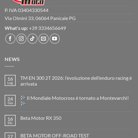
P. IVA 03404330544
Via Olmini 33, 06064 Panicale PG
What's up:
+39 3334656649
NEWS
TM EN 300 2T 2026: l’evoluzione dell’enduro racing è
16
Lug
arrivata
Nessun
commento
Il Mondiale Motocross è tornato a Montevarchi!
24
su
TM
Giu
EN
300
Nessun
2T
commento
Beta Motor RX 350
16
2026:
su
l’evoluzione
Dic
Nessun
dell’enduro
Il
commento
racing
Mondiale
su
è
Motocross
BETA MOTOR OFF-ROAD TEST
27
Beta
arrivata
è