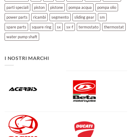
parti speciali
piston
pistone
pompa acqua
pompa olio
power parts
ricambi
segmento
sliding gear
sm
spare parts
square ring
sx
sx-f
termostato
thermostat
water pump shaft
I NOSTRI MARCHI