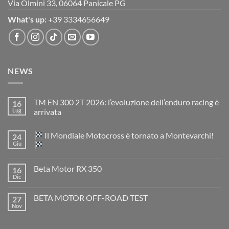
Via Olmini 33, 06064 Panicale PG
What's up:
+39 3334656649
NEWS
TM EN 300 2T 2026: l’evoluzione dell’enduro racing è
16
Lug
arrivata
Nessun
commento
Il Mondiale Motocross è tornato a Montevarchi!
24
su
TM
Giu
EN
300
Nessun
2T
commento
Beta Motor RX 350
16
2026:
su
l’evoluzione
Dic
Nessun
dell’enduro
Il
commento
racing
Mondiale
su
è
Motocross
BETA MOTOR OFF-ROAD TEST
27
Beta
arrivata
è
Motor
Nov
tornato
Nessun
RX
a
commento
350
su
Montevarchi!
BETA