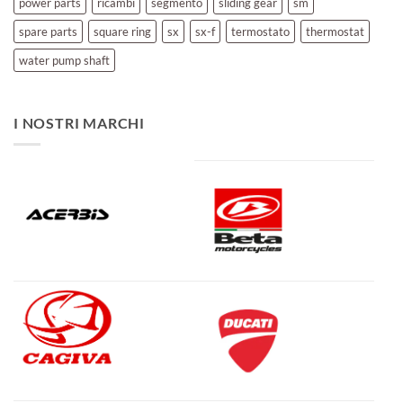
power parts
ricambi
segmento
sliding gear
sm
spare parts
square ring
sx
sx-f
termostato
thermostat
water pump shaft
I NOSTRI MARCHI