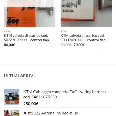
KTM
KTM
KTM valvola di scarico cod.
KTM valvola di scarico cod.
50237020000 – control flap
50337020144 – control flap
Il
Il
80,00
€
93,00
€
70,00
€
prezzo
prezzo
originale
attuale
era:
è:
93,00€.
70,00€.
ULTIMI ARRIVI
KTM Cablaggio completo EXC - wiring harness -
cod. 54811075350
250,00
€
Just1 J22 Adrenaline Red-blue