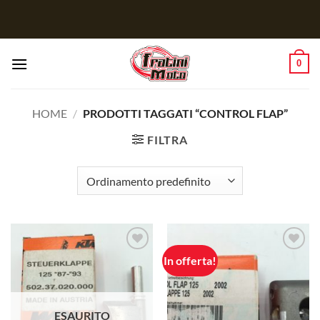
Salta
ai
contenuti
0
HOME
/
PRODOTTI TAGGATI “CONTROL FLAP”
FILTRA
In offerta!
Aggiungi
Aggiungi
alla lista
alla lista
dei
dei
desideri
desideri
ESAURITO