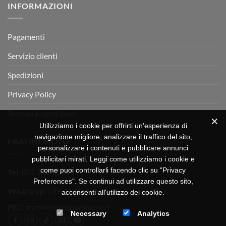
INFORMAZIONI
MOTOR
OFF-
ROAD
TEST
Pagamenti
Servizio clienti
Spedizioni
Privacy Policy
Termini e condizioni
Utilizziamo i cookie per offrirti un'esperienza di
navigazione migliore, analizzare il traffico del sito,
FRATINI MOTO
personalizzare i contenuti e pubblicare annunci
pubblicitari mirati. Leggi come utilizziamo i cookie e
come puoi controllarli facendo clic su "Privacy
Tel:
075 518 1504
Preferences". Se continui ad utilizzare questo sito,
What's up:
+39 3334656649
acconsenti all'utilizzo dei cookie.
PEC:
fratinimoto@lamiapec.it
Necessary
Analytics