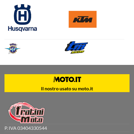
Il nostro usato su moto.it
P. IVA 03404330544