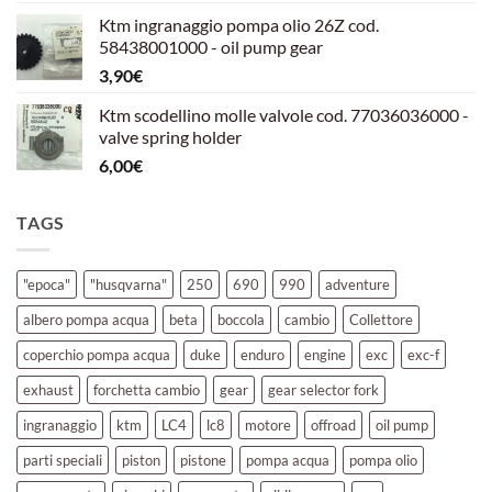
prezzo
prezzo
Ktm ingranaggio pompa olio 26Z cod.
originale
attuale
58438001000 - oil pump gear
era:
è:
3,90
€
39,00€.
30,00€.
Ktm scodellino molle valvole cod. 77036036000 -
valve spring holder
6,00
€
TAGS
"epoca"
"husqvarna"
250
690
990
adventure
albero pompa acqua
beta
boccola
cambio
Collettore
coperchio pompa acqua
duke
enduro
engine
exc
exc-f
exhaust
forchetta cambio
gear
gear selector fork
ingranaggio
ktm
LC4
lc8
motore
offroad
oil pump
parti speciali
piston
pistone
pompa acqua
pompa olio