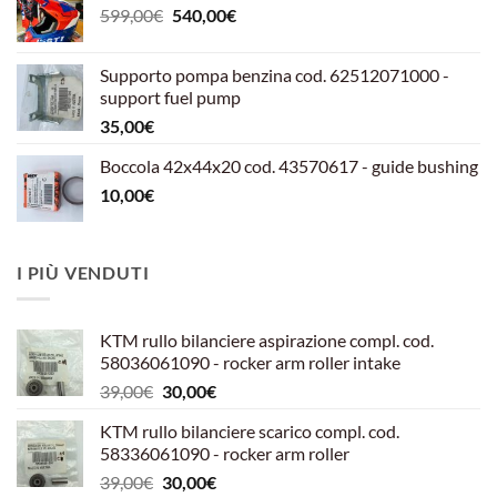
Il
Il
599,00
€
540,00
€
prezzo
prezzo
originale
attuale
Supporto pompa benzina cod. 62512071000 -
era:
è:
support fuel pump
599,00€.
540,00€.
35,00
€
Boccola 42x44x20 cod. 43570617 - guide bushing
10,00
€
I PIÙ VENDUTI
KTM rullo bilanciere aspirazione compl. cod.
58036061090 - rocker arm roller intake
Il
Il
39,00
€
30,00
€
prezzo
prezzo
KTM rullo bilanciere scarico compl. cod.
originale
attuale
58336061090 - rocker arm roller
era:
è:
Il
Il
39,00
€
30,00
€
39,00€.
30,00€.