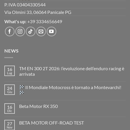
P. IVA 03404330544
Via Olmini 33, 06064 Panicale PG
What's up:
+39 3334656649
NEWS
TM EN 300 2T 2026: l’evoluzione dell’enduro racing è
16
Lug
arrivata
Nessun
commento
Il Mondiale Motocross è tornato a Montevarchi!
24
su
TM
Giu
EN
300
Nessun
2T
commento
Beta Motor RX 350
16
2026:
su
l’evoluzione
Dic
Nessun
dell’enduro
Il
commento
racing
Mondiale
su
è
Motocross
BETA MOTOR OFF-ROAD TEST
27
Beta
arrivata
è
Motor
Nov
tornato
Nessun