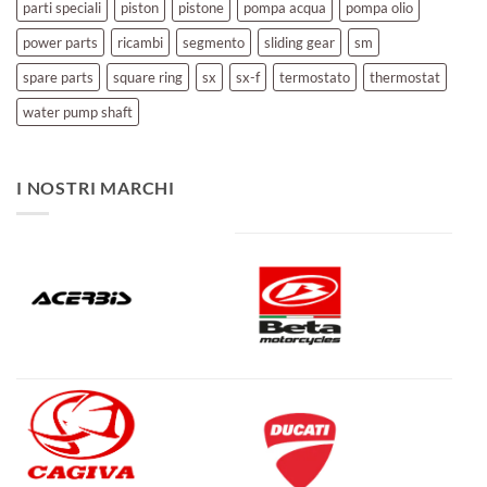
parti speciali
piston
pistone
pompa acqua
pompa olio
power parts
ricambi
segmento
sliding gear
sm
spare parts
square ring
sx
sx-f
termostato
thermostat
water pump shaft
I NOSTRI MARCHI