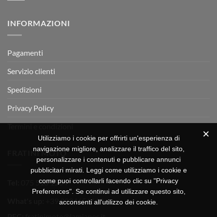
RX
a
commento
350
su
Montevarchi!
BETA
INFORMAZIONI
MOTOR
OFF-
ROAD
TEST
Pagamenti
Servizio clienti
Spedizioni
Privacy Policy
Termini e condizioni
Utilizziamo i cookie per offrirti un'esperienza di
navigazione migliore, analizzare il traffico del sito,
FRATINI MOTO
personalizzare i contenuti e pubblicare annunci
pubblicitari mirati. Leggi come utilizziamo i cookie e
come puoi controllarli facendo clic su "Privacy
Tel:
075 518 1504
Preferences". Se continui ad utilizzare questo sito,
What's up:
+39 3334656649
acconsenti all'utilizzo dei cookie.
PEC:
fratinimoto@lamiapec.it