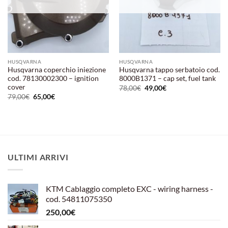
HUSQVARNA
HUSQVARNA
Husqvarna coperchio iniezione
Husqvarna tappo serbatoio cod.
cod. 78130002300 – ignition
8000B1371 – cap set, fuel tank
cover
Il
Il
78,00
€
49,00
€
prezzo
prezzo
Il
Il
79,00
€
65,00
€
originale
attuale
prezzo
prezzo
era:
è:
originale
attuale
78,00€.
49,00€.
era:
è:
79,00€.
65,00€.
ULTIMI ARRIVI
KTM Cablaggio completo EXC - wiring harness -
cod. 54811075350
250,00
€