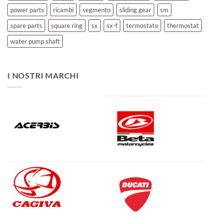
power parts
ricambi
segmento
sliding gear
sm
spare parts
square ring
sx
sx-f
termostato
thermostat
water pump shaft
I NOSTRI MARCHI