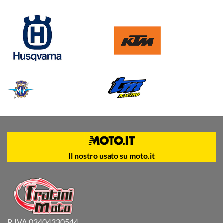
Il nostro usato su moto.it
P. IVA 03404330544