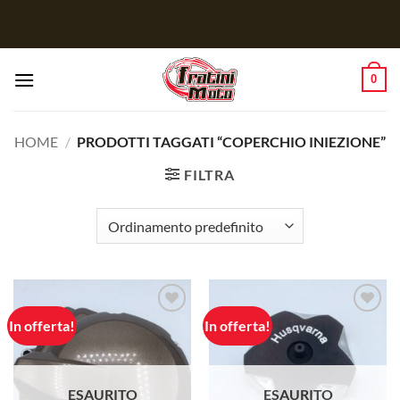
Salta
ai
contenuti
0
HOME
/
PRODOTTI TAGGATI “COPERCHIO INIEZIONE”
FILTRA
In offerta!
In offerta!
Aggiungi
Aggiungi
alla lista
alla lista
dei
dei
desideri
desideri
ESAURITO
ESAURITO