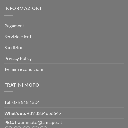
su
Montevarchi!
BETA
INFORMAZIONI
MOTOR
OFF-
ROAD
TEST
Pagamenti
Servizio clienti
Spedizioni
Privacy Policy
Termini e condizioni
FRATINI MOTO
Tel:
075 518 1504
What's up:
+39 3334656649
PEC:
fratinimoto@lamiapec.it