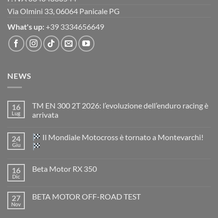
Via Olmini 33, 06064 Panicale PG
What's up:
+39 3334656649
NEWS
TM EN 300 2T 2026: l’evoluzione dell’enduro racing è
16
Lug
arrivata
Nessun
commento
Il Mondiale Motocross è tornato a Montevarchi!
24
su
TM
Giu
EN
300
Nessun
2T
commento
Beta Motor RX 350
16
2026:
su
l’evoluzione
Dic
Nessun
dell’enduro
Il
commento
racing
Mondiale
su
è
Motocross
BETA MOTOR OFF-ROAD TEST
27
Beta
arrivata
è
Motor
Nov
tornato
Nessun
RX
a
commento
350