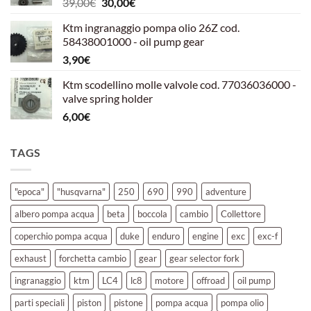
Il
Il
39,00
€
30,00
€
39,00€.
30,00€.
prezzo
prezzo
Ktm ingranaggio pompa olio 26Z cod.
originale
attuale
58438001000 - oil pump gear
era:
è:
3,90
€
39,00€.
30,00€.
Ktm scodellino molle valvole cod. 77036036000 -
valve spring holder
6,00
€
TAGS
"epoca"
"husqvarna"
250
690
990
adventure
albero pompa acqua
beta
boccola
cambio
Collettore
coperchio pompa acqua
duke
enduro
engine
exc
exc-f
exhaust
forchetta cambio
gear
gear selector fork
ingranaggio
ktm
LC4
lc8
motore
offroad
oil pump
parti speciali
piston
pistone
pompa acqua
pompa olio