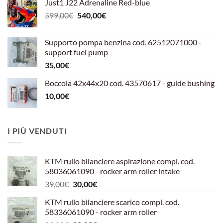
Just1 J22 Adrenaline Red-blue
Il
Il
599,00
€
540,00
€
prezzo
prezzo
originale
attuale
Supporto pompa benzina cod. 62512071000 -
era:
è:
support fuel pump
599,00€.
540,00€.
35,00
€
Boccola 42x44x20 cod. 43570617 - guide bushing
10,00
€
I PIÙ VENDUTI
KTM rullo bilanciere aspirazione compl. cod.
58036061090 - rocker arm roller intake
Il
Il
39,00
€
30,00
€
prezzo
prezzo
KTM rullo bilanciere scarico compl. cod.
originale
attuale
58336061090 - rocker arm roller
era:
è: