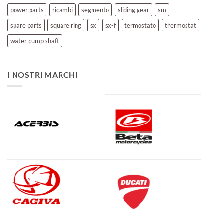
power parts
ricambi
segmento
sliding gear
sm
spare parts
square ring
sx
sx-f
termostato
thermostat
water pump shaft
I NOSTRI MARCHI