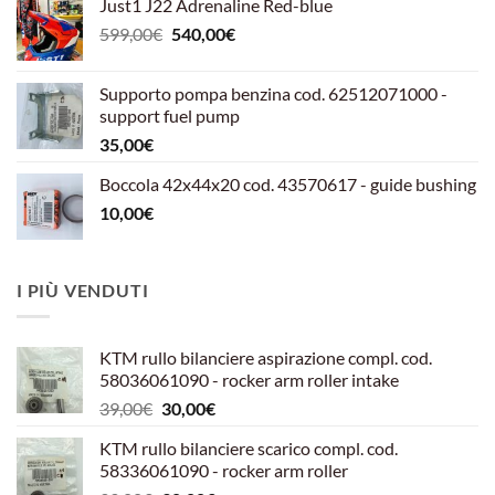
Just1 J22 Adrenaline Red-blue
Il
Il
599,00
€
540,00
€
prezzo
prezzo
originale
attuale
Supporto pompa benzina cod. 62512071000 -
era:
è:
support fuel pump
599,00€.
540,00€.
35,00
€
Boccola 42x44x20 cod. 43570617 - guide bushing
10,00
€
I PIÙ VENDUTI
KTM rullo bilanciere aspirazione compl. cod.
58036061090 - rocker arm roller intake
Il
Il
39,00
€
30,00
€
prezzo
prezzo
KTM rullo bilanciere scarico compl. cod.
originale
attuale
58336061090 - rocker arm roller
era:
è: