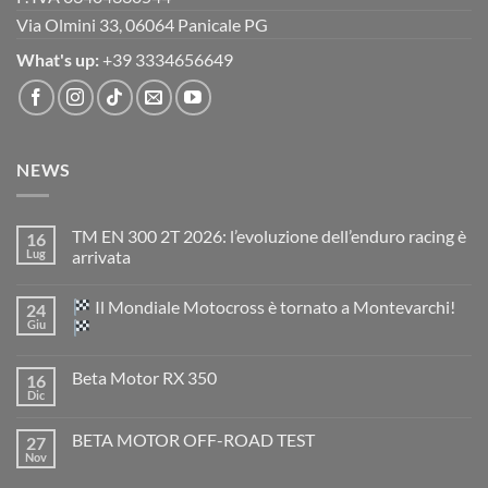
Via Olmini 33, 06064 Panicale PG
What's up:
+39 3334656649
NEWS
TM EN 300 2T 2026: l’evoluzione dell’enduro racing è
16
Lug
arrivata
Nessun
commento
Il Mondiale Motocross è tornato a Montevarchi!
24
su
TM
Giu
EN
300
Nessun
2T
commento
Beta Motor RX 350
16
2026:
su
l’evoluzione
Dic
Nessun
dell’enduro
Il
commento
racing
Mondiale
su
è
Motocross
BETA MOTOR OFF-ROAD TEST
27
Beta
arrivata
è
Motor
Nov
tornato
Nessun
RX
a
commento
350