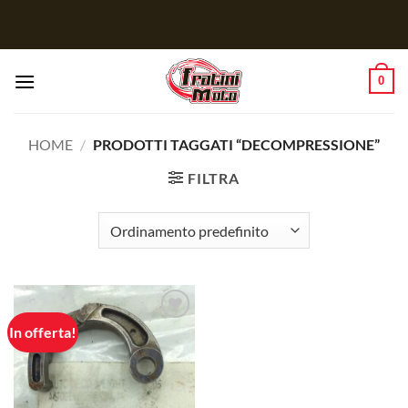
Salta
ai
contenuti
0
HOME
/
PRODOTTI TAGGATI “DECOMPRESSIONE”
FILTRA
In offerta!
Aggiungi
alla lista
dei
desideri