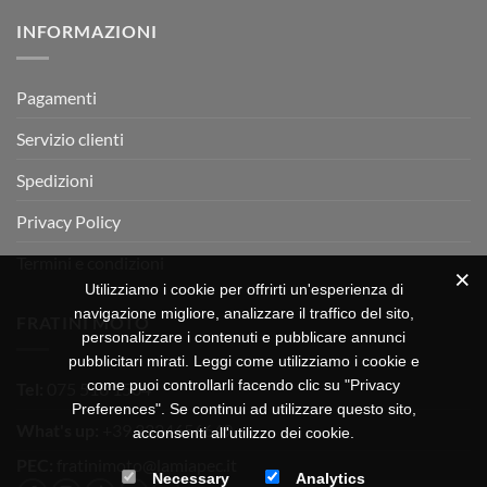
su
Montevarchi!
BETA
INFORMAZIONI
MOTOR
OFF-
ROAD
TEST
Pagamenti
Servizio clienti
Spedizioni
Privacy Policy
Termini e condizioni
Utilizziamo i cookie per offrirti un'esperienza di
navigazione migliore, analizzare il traffico del sito,
FRATINI MOTO
personalizzare i contenuti e pubblicare annunci
pubblicitari mirati. Leggi come utilizziamo i cookie e
come puoi controllarli facendo clic su "Privacy
Tel:
075 518 1504
Preferences". Se continui ad utilizzare questo sito,
What's up:
+39 3334656649
acconsenti all'utilizzo dei cookie.
PEC:
fratinimoto@lamiapec.it
Necessary
Analytics