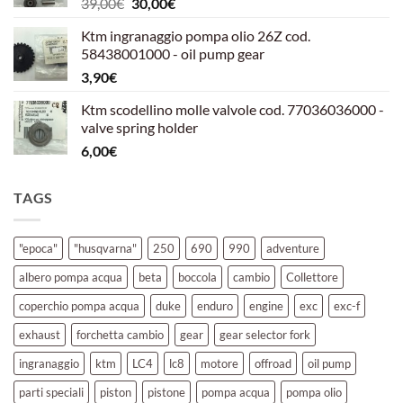
Il
Il
39,00
€
30,00
€
39,00€.
30,00€.
prezzo
prezzo
Ktm ingranaggio pompa olio 26Z cod.
originale
attuale
58438001000 - oil pump gear
era:
è:
3,90
€
39,00€.
30,00€.
Ktm scodellino molle valvole cod. 77036036000 -
valve spring holder
6,00
€
TAGS
"epoca"
"husqvarna"
250
690
990
adventure
albero pompa acqua
beta
boccola
cambio
Collettore
coperchio pompa acqua
duke
enduro
engine
exc
exc-f
exhaust
forchetta cambio
gear
gear selector fork
ingranaggio
ktm
LC4
lc8
motore
offroad
oil pump
parti speciali
piston
pistone
pompa acqua
pompa olio