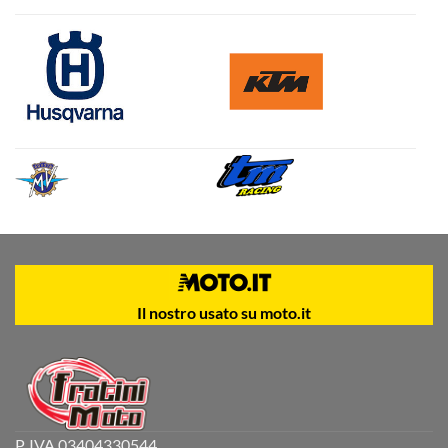
Il nostro usato su moto.it
P. IVA 03404330544