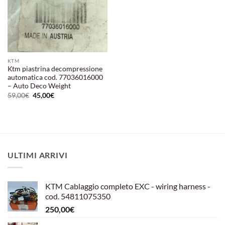
KTM
Ktm piastrina decompressione
automatica cod. 77036016000
– Auto Deco Weight
Il
Il
59,00
€
45,00
€
prezzo
prezzo
originale
attuale
era:
è:
59,00€.
45,00€.
ULTIMI ARRIVI
KTM Cablaggio completo EXC - wiring harness -
cod. 54811075350
250,00
€