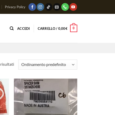
Privacy Policy
0
ACCEDI
CARRELLO /
0,00
€
risultati
ungi
Aggiungi
lista
alla lista
i
dei
deri
desideri