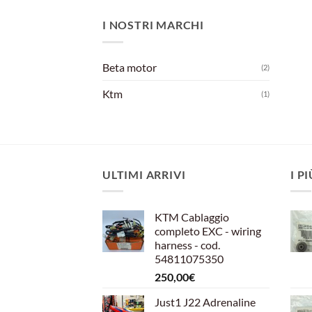
I NOSTRI MARCHI
Beta motor
(2)
Ktm
(1)
ULTIMI ARRIVI
I P
KTM Cablaggio
completo EXC - wiring
harness - cod.
54811075350
250,00
€
Just1 J22 Adrenaline