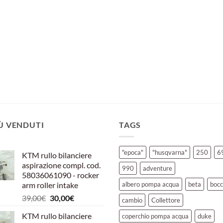
IÙ VENDUTI
TAGS
"epoca"
"husqvarna"
250
6
KTM rullo bilanciere
aspirazione compl. cod.
990
adventure
58036061090 - rocker
arm roller intake
albero pompa acqua
beta
bocc
Il
Il
39,00
€
30,00
€
cambio
Collettore
prezzo
prezzo
KTM rullo bilanciere
coperchio pompa acqua
duke
originale
attuale