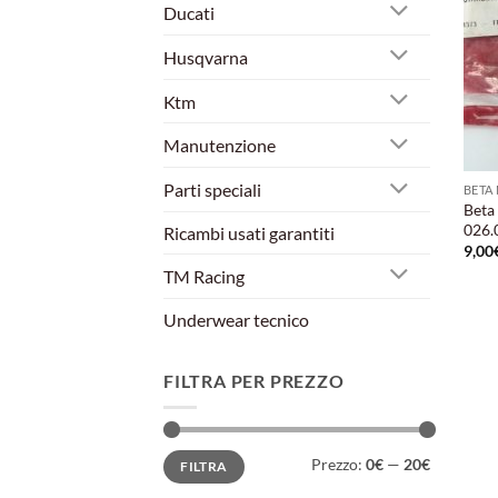
Ducati
Husqvarna
Ktm
Manutenzione
Parti speciali
BETA
Beta
026.
Ricambi usati garantiti
9,00
TM Racing
Underwear tecnico
FILTRA PER PREZZO
Prezzo
Prezzo
Prezzo:
0€
—
20€
FILTRA
Min
Max