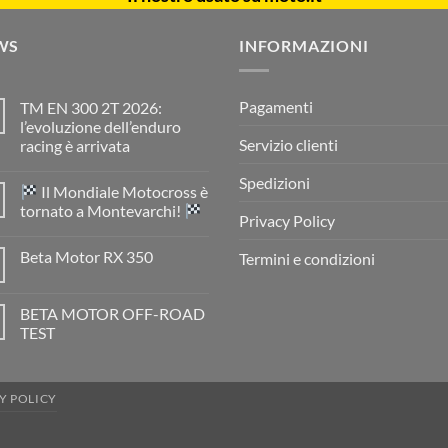
WS
INFORMAZIONI
Pagamenti
TM EN 300 2T 2026:
l’evoluzione dell’enduro
Servizio clienti
racing è arrivata
Nessun
commento
Spedizioni
Il Mondiale Motocross è
su
TM
tornato a Montevarchi!
EN
Privacy Policy
300
Nessun
2T
commento
Beta Motor RX 350
Termini e condizioni
2026:
su
l’evoluzione
Nessun
dell’enduro
Il
commento
racing
Mondiale
su
è
Motocross
BETA MOTOR OFF-ROAD
Beta
arrivata
è
Motor
TEST
tornato
RX
a
Nessun
350
Montevarchi!
commento
su
BETA
Y POLICY
MOTOR
OFF-
ROAD
TEST