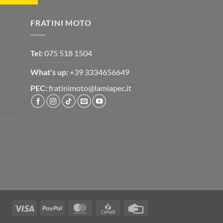
FRATINI MOTO
Tel:
075 518 1504
What's up:
+39 3334656649
PEC:
fratinimoto@lamiapec.it
Visa
PayPal
MasterCard
CartaSi
Credit
Card