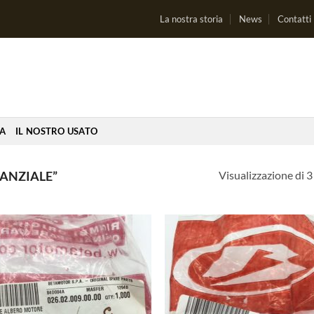
La nostra storia
News
Contatti
IA
IL NOSTRO USATO
Visualizzazione di 3 
TANZIALE”
Aggiungi
Aggi
alla lista
alla 
dei
de
desideri
desi