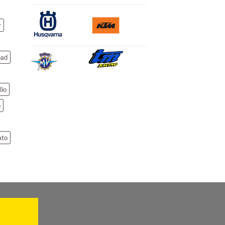
r
oad
lio
o
ato