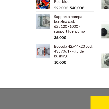
Red-blue
Il
Il
599,00
€
540,00
€
prezzo
prezzo
Supporto pompa
originale
attuale
benzina cod.
era:
è:
62512071000 -
599,00€.
540,00€.
support fuel pump
35,00
€
Boccola 42x44x20 cod.
43570617 - guide
bushing
10,00
€