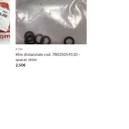
KTM
Ktm distanziale cod. 78035054110 –
spacer shim
2,50
€