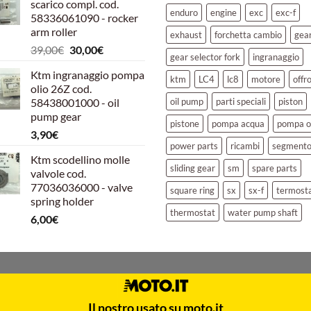
scarico compl. cod.
era:
è:
enduro
engine
exc
exc-f
58336061090 - rocker
39,00€.
30,00€.
arm roller
exhaust
forchetta cambio
gea
Il
Il
39,00
€
30,00
€
gear selector fork
ingranaggio
prezzo
prezzo
Ktm ingranaggio pompa
originale
attuale
ktm
LC4
lc8
motore
offr
olio 26Z cod.
era:
è:
58438001000 - oil
oil pump
parti speciali
piston
39,00€.
30,00€.
pump gear
pistone
pompa acqua
pompa o
3,90
€
power parts
ricambi
segment
Ktm scodellino molle
sliding gear
sm
spare parts
valvole cod.
77036036000 - valve
square ring
sx
sx-f
termost
spring holder
thermostat
water pump shaft
6,00
€
Il nostro usato su moto.it