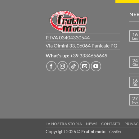
NE
16
P. IVA 03404330544
Lug
Via Olmini 33, 06064 Panicale PG
What's up:
+39 3334656649
24
Giu
16
Dic
27
Nov
LA NOSTRA STORIA
NEWS
CONTATTI
PRIVAC
Copyright 2026 ©
Fratini moto
-
Credits