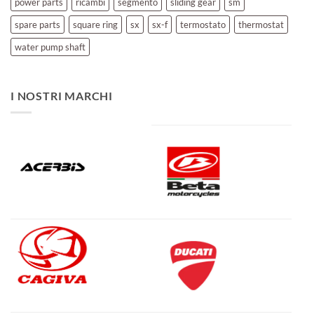
power parts
ricambi
segmento
sliding gear
sm
spare parts
square ring
sx
sx-f
termostato
thermostat
water pump shaft
I NOSTRI MARCHI