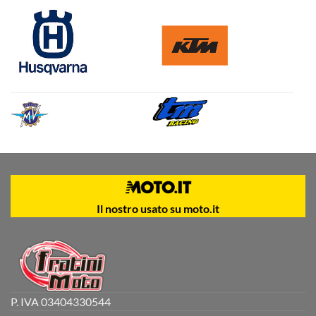
Il nostro usato su moto.it
P. IVA 03404330544