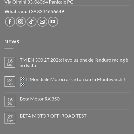
Via Olmini 33, 06064 Panicale PG
What's up:
+39 3334656649
NEWS
TM EN 300 2T 2026: l’evoluzione dell’enduro racing è
16
Lug
arrivata
Nessun
commento
Il Mondiale Motocross è tornato a Montevarchi!
24
su
TM
Giu
EN
300
Nessun
2T
commento
Beta Motor RX 350
16
2026:
su
l’evoluzione
Dic
Nessun
dell’enduro
Il
commento
racing
Mondiale
su
è
Motocross
BETA MOTOR OFF-ROAD TEST
27
Beta
arrivata
è
Motor
Nov
tornato
Nessun
RX
a
commento
350
su
Montevarchi!
BETA