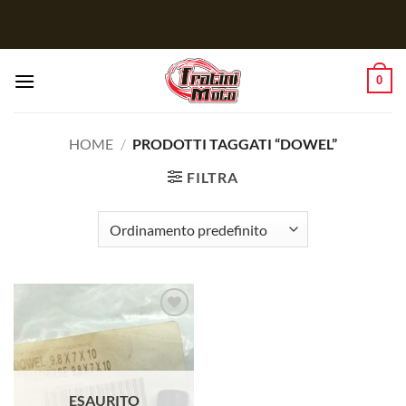
Salta
ai
contenuti
0
HOME
/
PRODOTTI TAGGATI “DOWEL”
FILTRA
Aggiungi
alla lista
dei
desideri
ESAURITO