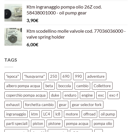
prezzo
prezzo
Ktm ingranaggio pompa olio 26Z cod.
originale
attuale
58438001000 - oil pump gear
era:
è:
3,90
€
39,00€.
30,00€.
Ktm scodellino molle valvole cod. 77036036000 -
valve spring holder
6,00
€
TAGS
"epoca"
"husqvarna"
250
690
990
adventure
albero pompa acqua
beta
boccola
cambio
Collettore
coperchio pompa acqua
duke
enduro
engine
exc
exc-f
exhaust
forchetta cambio
gear
gear selector fork
ingranaggio
ktm
LC4
lc8
motore
offroad
oil pump
parti speciali
piston
pistone
pompa acqua
pompa olio