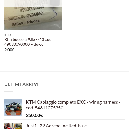
KTM
Ktm boccola 9,8x7x10 cod.
49030090000 – dowel
2,00
€
ULTIMI ARRIVI
KTM Cablaggio completo EXC - wiring harness -
cod. 54811075350
250,00
€
Just1 J22 Adrenaline Red-blue