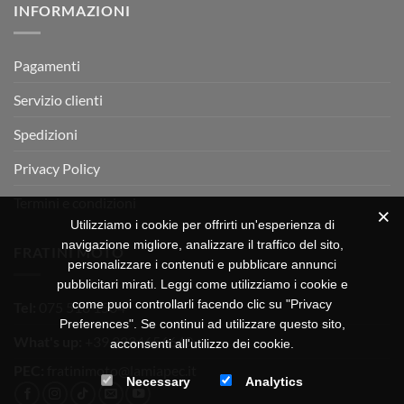
INFORMAZIONI
MOTOR
OFF-
ROAD
TEST
Pagamenti
Servizio clienti
Spedizioni
Privacy Policy
Termini e condizioni
Utilizziamo i cookie per offrirti un'esperienza di
navigazione migliore, analizzare il traffico del sito,
FRATINI MOTO
personalizzare i contenuti e pubblicare annunci
pubblicitari mirati. Leggi come utilizziamo i cookie e
come puoi controllarli facendo clic su "Privacy
Tel:
075 518 1504
Preferences". Se continui ad utilizzare questo sito,
What's up:
+39 3334656649
acconsenti all'utilizzo dei cookie.
PEC:
fratinimoto@lamiapec.it
Necessary
Analytics