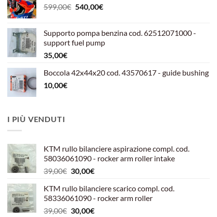
Il
Il
599,00
€
540,00
€
prezzo
prezzo
originale
attuale
Supporto pompa benzina cod. 62512071000 -
era:
è:
support fuel pump
599,00€.
540,00€.
35,00
€
Boccola 42x44x20 cod. 43570617 - guide bushing
10,00
€
I PIÙ VENDUTI
KTM rullo bilanciere aspirazione compl. cod.
58036061090 - rocker arm roller intake
Il
Il
39,00
€
30,00
€
prezzo
prezzo
KTM rullo bilanciere scarico compl. cod.
originale
attuale
58336061090 - rocker arm roller
era:
è:
Il
Il
39,00
€
30,00
€
39,00€.
30,00€.