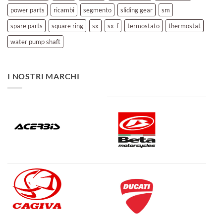
power parts
ricambi
segmento
sliding gear
sm
spare parts
square ring
sx
sx-f
termostato
thermostat
water pump shaft
I NOSTRI MARCHI