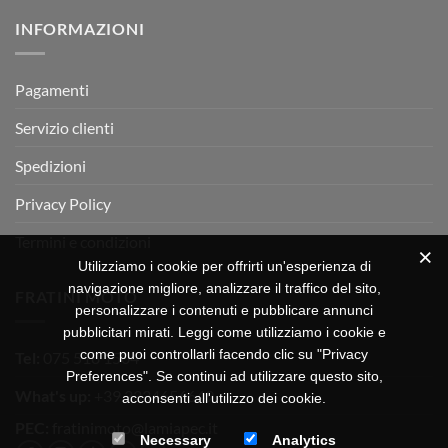
su
Montevarchi!
BETA
INFORMAZIONI
MOTOR
OFF-
ROAD
TEST
Pagamenti
Servizio clienti
Spedizioni
Privacy Policy
Termini e condizioni
Utilizziamo i cookie per offrirti un'esperienza di
navigazione migliore, analizzare il traffico del sito,
FRATINI MOTO
personalizzare i contenuti e pubblicare annunci
pubblicitari mirati. Leggi come utilizziamo i cookie e
come puoi controllarli facendo clic su "Privacy
Tel:
075 518 1504
Preferences". Se continui ad utilizzare questo sito,
What's up:
+39 3334656649
acconsenti all'utilizzo dei cookie.
PEC:
fratinimoto@lamiapec.it
Necessary
Analytics