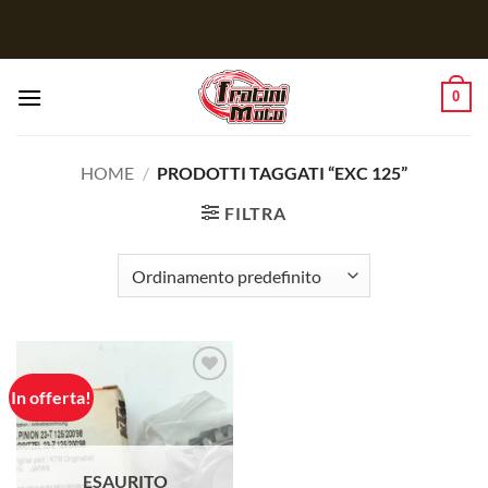
Salta
ai
contenuti
0
HOME
/
PRODOTTI TAGGATI “EXC 125”
FILTRA
In offerta!
Aggiungi
alla lista
dei
desideri
ESAURITO