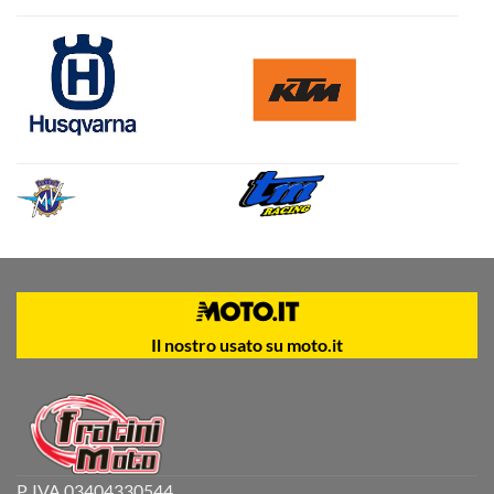
Il nostro usato su moto.it
P. IVA 03404330544