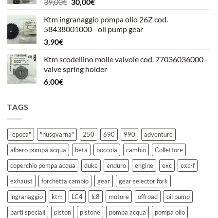
Il
Il
39,00
€
30,00
€
39,00€.
30,00€.
prezzo
prezzo
Ktm ingranaggio pompa olio 26Z cod.
originale
attuale
58438001000 - oil pump gear
era:
è:
3,90
€
39,00€.
30,00€.
Ktm scodellino molle valvole cod. 77036036000 -
valve spring holder
6,00
€
TAGS
"epoca"
"husqvarna"
250
690
990
adventure
albero pompa acqua
beta
boccola
cambio
Collettore
coperchio pompa acqua
duke
enduro
engine
exc
exc-f
exhaust
forchetta cambio
gear
gear selector fork
ingranaggio
ktm
LC4
lc8
motore
offroad
oil pump
parti speciali
piston
pistone
pompa acqua
pompa olio