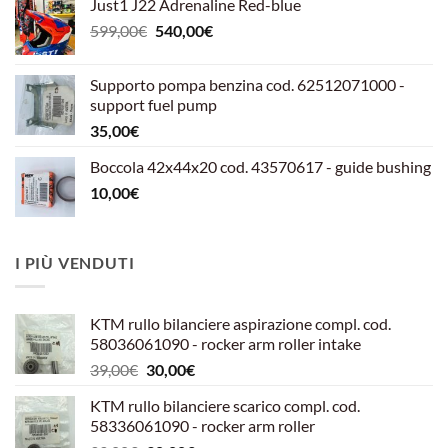
Just1 J22 Adrenaline Red-blue
Il
Il
599,00
€
540,00
€
prezzo
prezzo
originale
attuale
Supporto pompa benzina cod. 62512071000 -
era:
è:
support fuel pump
599,00€.
540,00€.
35,00
€
Boccola 42x44x20 cod. 43570617 - guide bushing
10,00
€
I PIÙ VENDUTI
KTM rullo bilanciere aspirazione compl. cod.
58036061090 - rocker arm roller intake
Il
Il
39,00
€
30,00
€
prezzo
prezzo
KTM rullo bilanciere scarico compl. cod.
originale
attuale
58336061090 - rocker arm roller
era:
è: