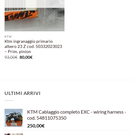
KTM
Ktm ingranaggio primario
albero 23 Z cod. 50332023023
– Prim. pinion
Il
Il
93,00
€
80,00
€
prezzo
prezzo
originale
attuale
era:
è:
93,00€.
80,00€.
ULTIMI ARRIVI
KTM Cablaggio completo EXC - wiring harness -
cod. 54811075350
250,00
€