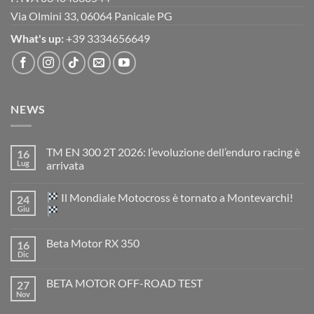
Via Olmini 33, 06064 Panicale PG
What's up:
+39 3334656649
NEWS
TM EN 300 2T 2026: l’evoluzione dell’enduro racing è
16
Lug
arrivata
Nessun
commento
Il Mondiale Motocross è tornato a Montevarchi!
24
su
TM
Giu
EN
300
Nessun
2T
commento
Beta Motor RX 350
16
2026:
su
l’evoluzione
Dic
Nessun
dell’enduro
Il
commento
racing
Mondiale
su
è
Motocross
BETA MOTOR OFF-ROAD TEST
27
Beta
arrivata
è
Motor
Nov
tornato
Nessun
RX
a
commento
350