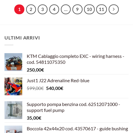
1
2
3
4
…
9
10
11
ULTIMI ARRIVI
KTM Cablaggio completo EXC - wiring harness -
cod. 54811075350
250,00
€
Just1 J22 Adrenaline Red-blue
Il
Il
599,00
€
540,00
€
prezzo
prezzo
originale
attuale
Supporto pompa benzina cod. 62512071000 -
era:
è:
support fuel pump
599,00€.
540,00€.
35,00
€
Boccola 42x44x20 cod. 43570617 - guide bushing