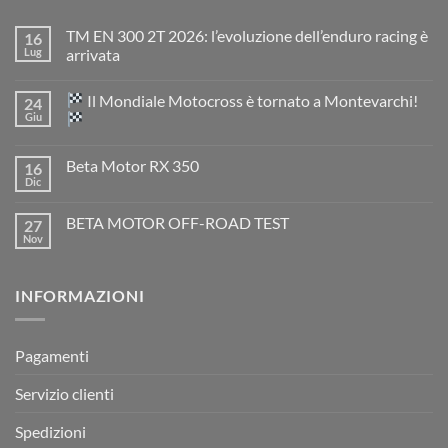
TM EN 300 2T 2026: l’evoluzione dell’enduro racing è
16
Lug
arrivata
Nessun
commento
Il Mondiale Motocross è tornato a Montevarchi!
24
su
TM
Giu
EN
300
Nessun
2T
commento
Beta Motor RX 350
16
2026:
su
l’evoluzione
Dic
Nessun
dell’enduro
Il
commento
racing
Mondiale
su
è
Motocross
BETA MOTOR OFF-ROAD TEST
27
Beta
arrivata
è
Motor
Nov
tornato
Nessun
RX
a
commento
350
su
Montevarchi!
BETA
INFORMAZIONI
MOTOR
OFF-
ROAD
TEST
Pagamenti
Servizio clienti
Spedizioni