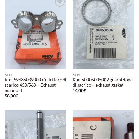
Aggiungi
Aggiungi
alla lista
alla lista
dei
dei
desideri
desideri
KTM
KTM
Ktm 59436039000 Collettore di
Ktm 60005005002 guarnizione
scarico 450/560 – Exhaust
di sacrico – exhaust gasket
manifold
14,00
€
58,00
€
Aggiungi
Aggiungi
alla lista
alla lista
dei
dei
desideri
desideri