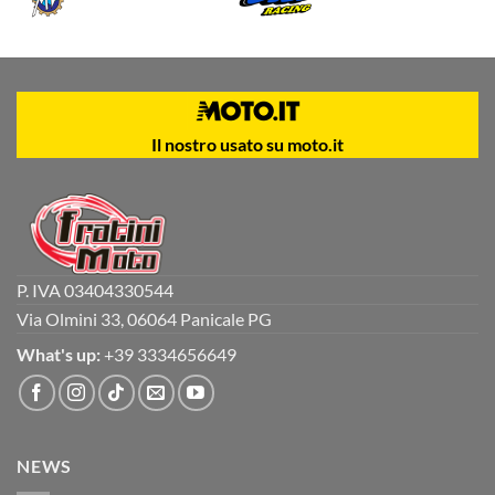
Il nostro usato su moto.it
P. IVA 03404330544
Via Olmini 33, 06064 Panicale PG
What's up:
+39 3334656649
NEWS