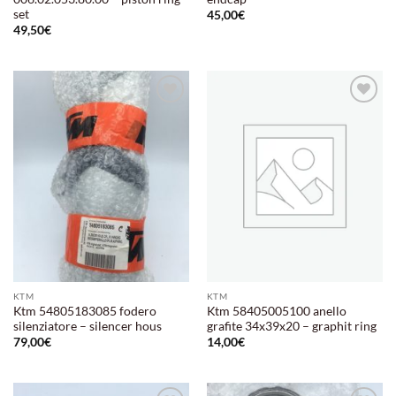
set
45,00
€
49,50
€
Aggiungi
Aggiungi
alla lista
alla lista
dei
dei
desideri
desideri
KTM
KTM
Ktm 54805183085 fodero
Ktm 58405005100 anello
silenziatore – silencer hous
grafite 34x39x20 – graphit ring
79,00
€
14,00
€