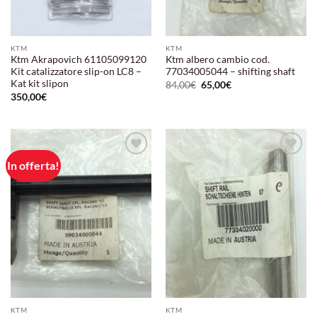
KTM
KTM
Ktm Akrapovich 61105099120
Ktm albero cambio cod.
Kit catalizzatore slip-on LC8 –
77034005044 – shifting shaft
Kat kit slipon
Il
Il
84,00
€
65,00
€
prezzo
prezzo
350,00
€
originale
attuale
era:
è:
84,00€.
65,00€.
In offerta!
Aggiungi
Aggiungi
alla lista
alla lista
dei
dei
desideri
desideri
KTM
KTM