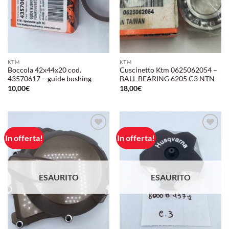
KTM
KTM
Boccola 42x44x20 cod.
Cuscinetto Ktm 0625062054 –
43570617 – guide bushing
BALL BEARING 6205 C3 NTN
10,00
€
18,00
€
In offerta!
In offerta!
Aggiungi
Aggiungi
alla lista
alla lista
dei
dei
desideri
desideri
ESAURITO
ESAURITO