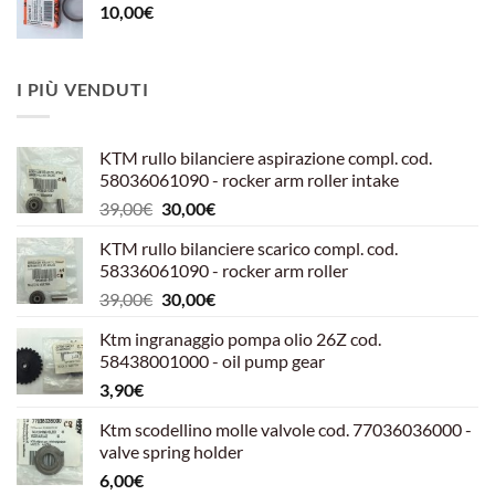
10,00
€
I PIÙ VENDUTI
KTM rullo bilanciere aspirazione compl. cod.
58036061090 - rocker arm roller intake
Il
Il
39,00
€
30,00
€
prezzo
prezzo
KTM rullo bilanciere scarico compl. cod.
originale
attuale
58336061090 - rocker arm roller
era:
è:
Il
Il
39,00
€
30,00
€
39,00€.
30,00€.
prezzo
prezzo
Ktm ingranaggio pompa olio 26Z cod.
originale
attuale
58438001000 - oil pump gear
era:
è:
3,90
€
39,00€.
30,00€.
Ktm scodellino molle valvole cod. 77036036000 -
valve spring holder
6,00
€