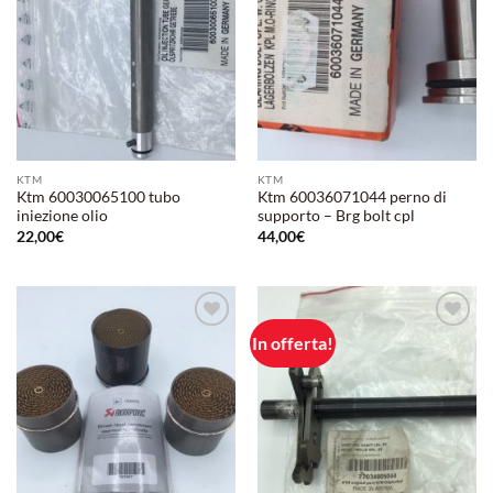
KTM
KTM
Ktm 60030065100 tubo
Ktm 60036071044 perno di
iniezione olio
supporto – Brg bolt cpl
22,00
€
44,00
€
In offerta!
Aggiungi
Aggiungi
alla lista
alla lista
dei
dei
desideri
desideri