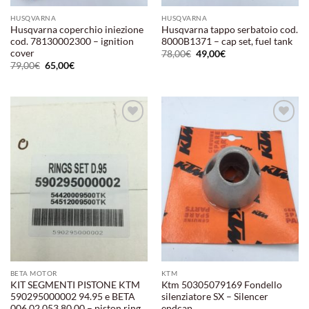
HUSQVARNA
HUSQVARNA
Husqvarna coperchio iniezione
Husqvarna tappo serbatoio cod.
cod. 78130002300 – ignition
8000B1371 – cap set, fuel tank
cover
Il
Il
78,00
€
49,00
€
prezzo
prezzo
Il
Il
79,00
€
65,00
€
originale
attuale
prezzo
prezzo
era:
è:
originale
attuale
78,00€.
49,00€.
era:
è:
79,00€.
65,00€.
Aggiungi
Aggiungi
alla lista
alla lista
dei
dei
desideri
desideri
BETA MOTOR
KTM
KIT SEGMENTI PISTONE KTM
Ktm 50305079169 Fondello
590295000002 94.95 e BETA
silenziatore SX – Silencer
006.02.053.80.00 – piston ring
endcap