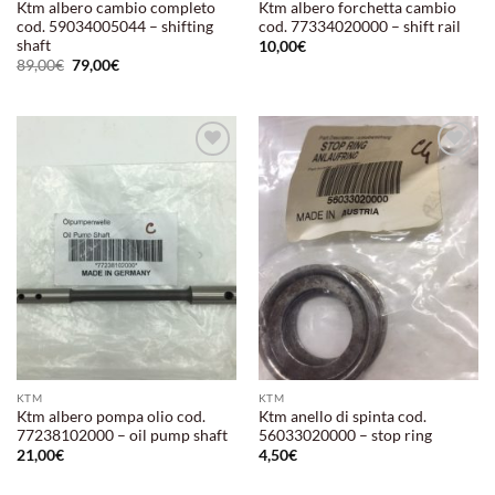
Ktm albero cambio completo
Ktm albero forchetta cambio
cod. 59034005044 – shifting
cod. 77334020000 – shift rail
shaft
10,00
€
Il
Il
89,00
€
79,00
€
prezzo
prezzo
originale
attuale
era:
è:
89,00€.
79,00€.
Aggiungi
Aggiungi
alla lista
alla lista
dei
dei
desideri
desideri
KTM
KTM
Ktm albero pompa olio cod.
Ktm anello di spinta cod.
77238102000 – oil pump shaft
56033020000 – stop ring
21,00
€
4,50
€