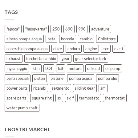
TAGS
"epoca"
"husqvarna"
250
690
990
adventure
albero pompa acqua
beta
boccola
cambio
Collettore
coperchio pompa acqua
duke
enduro
engine
exc
exc-f
exhaust
forchetta cambio
gear
gear selector fork
ingranaggio
ktm
LC4
lc8
motore
offroad
oil pump
parti speciali
piston
pistone
pompa acqua
pompa olio
power parts
ricambi
segmento
sliding gear
sm
spare parts
square ring
sx
sx-f
termostato
thermostat
water pump shaft
I NOSTRI MARCHI