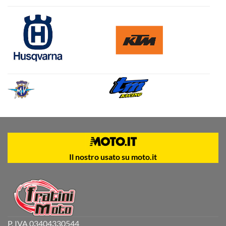
Il nostro usato su moto.it
P. IVA 03404330544