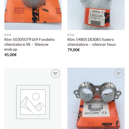
KTM
KTM
Ktm 50305079169 Fondello
Ktm 54805183085 fodero
silenziatore SX – Silencer
silenziatore – silencer hous
endcap
79,00
€
45,00
€
Aggiungi
Aggiungi
alla lista
alla lista
dei
dei
desideri
desideri