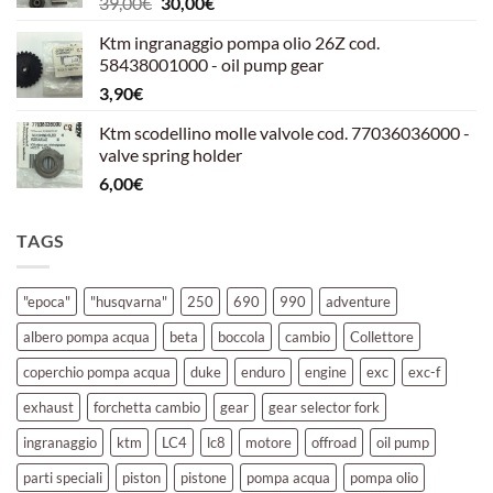
Il
Il
39,00
€
30,00
€
39,00€.
30,00€.
prezzo
prezzo
Ktm ingranaggio pompa olio 26Z cod.
originale
attuale
58438001000 - oil pump gear
era:
è:
3,90
€
39,00€.
30,00€.
Ktm scodellino molle valvole cod. 77036036000 -
valve spring holder
6,00
€
TAGS
"epoca"
"husqvarna"
250
690
990
adventure
albero pompa acqua
beta
boccola
cambio
Collettore
coperchio pompa acqua
duke
enduro
engine
exc
exc-f
exhaust
forchetta cambio
gear
gear selector fork
ingranaggio
ktm
LC4
lc8
motore
offroad
oil pump
parti speciali
piston
pistone
pompa acqua
pompa olio