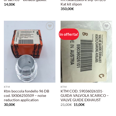
Kat kit slipon
14,00
€
350,00
€
In offerta!
Aggiungi
Aggiungi
alla lista
alla lista
dei
dei
desideri
desideri
KTM
KTM
Ktm boccola fondello 96 DB
KTM COD. 59036026101-
cod. SXS06250509 – noise
GUIDA VALVOLA SCARICO –
reduction application
VALVE GUIDE EXHAUST
Il
Il
30,00
€
21,00
€
15,00
€
prezzo
prezzo
originale
attuale
era:
è: