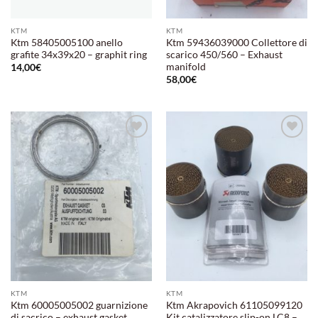
KTM
KTM
Ktm 58405005100 anello
Ktm 59436039000 Collettore di
grafite 34x39x20 – graphit ring
scarico 450/560 – Exhaust
manifold
14,00
€
58,00
€
Aggiungi
Aggiungi
alla lista
alla lista
dei
dei
desideri
desideri
KTM
KTM
Ktm 60005005002 guarnizione
Ktm Akrapovich 61105099120
di sacrico – exhaust gasket
Kit catalizzatore slip-on LC8 –