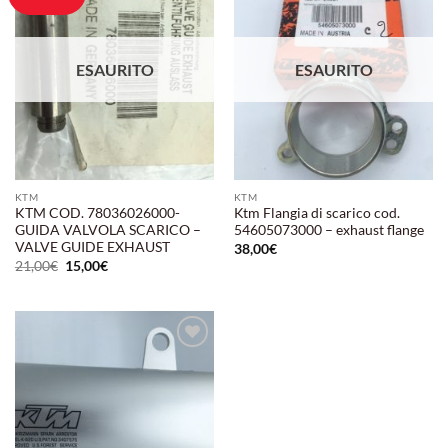
alla lista
alla lista
dei
dei
desideri
desideri
ESAURITO
ESAURITO
KTM
KTM
KTM COD. 78036026000-
Ktm Flangia di scarico cod.
GUIDA VALVOLA SCARICO –
54605073000 – exhaust flange
VALVE GUIDE EXHAUST
38,00
€
Il
Il
21,00
€
15,00
€
prezzo
prezzo
originale
attuale
era:
è:
21,00€.
15,00€.
Aggiungi
alla lista
dei
desideri