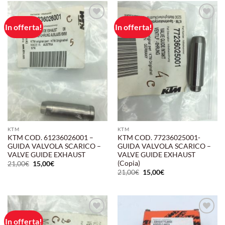
21,00€.
15,00€.
In offerta!
In offerta!
Aggiungi
Aggiungi
alla lista
alla lista
dei
dei
desideri
desideri
KTM
KTM
KTM COD. 61236026001 –
KTM COD. 77236025001-
GUIDA VALVOLA SCARICO –
GUIDA VALVOLA SCARICO –
VALVE GUIDE EXHAUST
VALVE GUIDE EXHAUST
(Copia)
Il
Il
21,00
€
15,00
€
prezzo
prezzo
Il
Il
21,00
€
15,00
€
originale
attuale
prezzo
prezzo
era:
è:
originale
attuale
21,00€.
15,00€.
era:
è:
21,00€.
15,00€.
In offerta!
Aggiungi
Aggiungi