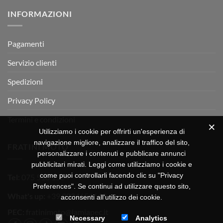
su
Montevarchi!
BETA
INFORMAZIONI
MOTOR
OFF-
ROAD
TEST
Pagamenti
Servizio clienti
Spedizioni
Privacy Policy
Termini e condizioni
Utilizziamo i cookie per offrirti un'esperienza di
navigazione migliore, analizzare il traffico del sito,
FRATINI MOTO
personalizzare i contenuti e pubblicare annunci
pubblicitari mirati. Leggi come utilizziamo i cookie e
come puoi controllarli facendo clic su "Privacy
Tel:
075 518 1504
Preferences". Se continui ad utilizzare questo sito,
What's up:
+39 3334656649
acconsenti all'utilizzo dei cookie.
PEC:
fratinimoto@lamiapec.it
Necessary
Analytics