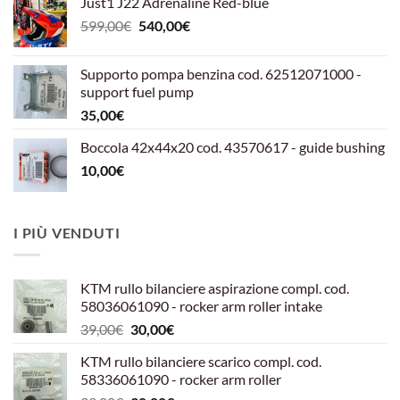
Just1 J22 Adrenaline Red-blue
Il
Il
599,00
€
540,00
€
prezzo
prezzo
originale
attuale
Supporto pompa benzina cod. 62512071000 -
era:
è:
support fuel pump
599,00€.
540,00€.
35,00
€
Boccola 42x44x20 cod. 43570617 - guide bushing
10,00
€
I PIÙ VENDUTI
KTM rullo bilanciere aspirazione compl. cod.
58036061090 - rocker arm roller intake
Il
Il
39,00
€
30,00
€
prezzo
prezzo
KTM rullo bilanciere scarico compl. cod.
originale
attuale
58336061090 - rocker arm roller
era:
è: