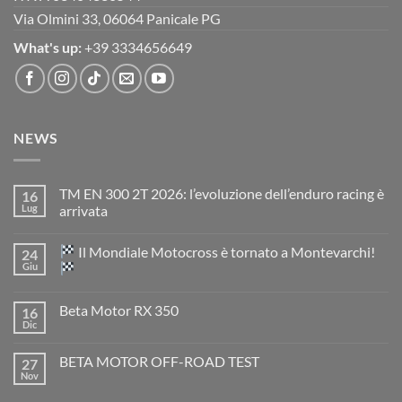
Via Olmini 33, 06064 Panicale PG
What's up:
+39 3334656649
NEWS
TM EN 300 2T 2026: l’evoluzione dell’enduro racing è
16
Lug
arrivata
Nessun
commento
Il Mondiale Motocross è tornato a Montevarchi!
24
su
TM
Giu
EN
300
Nessun
2T
commento
Beta Motor RX 350
16
2026:
su
l’evoluzione
Dic
Nessun
dell’enduro
Il
commento
racing
Mondiale
su
è
Motocross
BETA MOTOR OFF-ROAD TEST
27
Beta
arrivata
è
Motor
Nov
tornato
Nessun
RX
a
commento
350