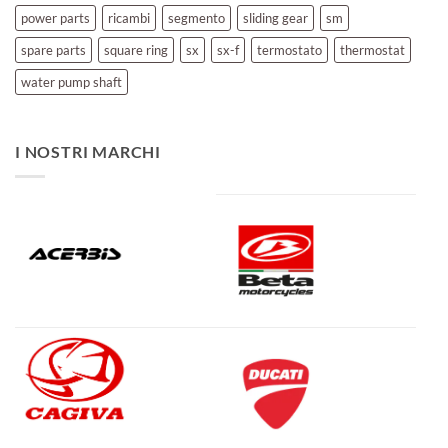
power parts
ricambi
segmento
sliding gear
sm
spare parts
square ring
sx
sx-f
termostato
thermostat
water pump shaft
I NOSTRI MARCHI