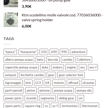
era:
è:
3,90
€
39,00€.
30,00€.
Ktm scodellino molle valvole cod. 77036036000 -
valve spring holder
6,00
€
TAGS
"epoca"
"husqvarna"
250
690
990
adventure
albero pompa acqua
beta
boccola
cambio
Collettore
coperchio pompa acqua
duke
enduro
engine
exc
exc-f
exhaust
forchetta cambio
gear
gear selector fork
ingranaggio
ktm
LC4
lc8
motore
offroad
oil pump
parti speciali
piston
pistone
pompa acqua
pompa olio
power parts
ricambi
segmento
sliding gear
sm
spare parts
square ring
sx
sx-f
termostato
thermostat