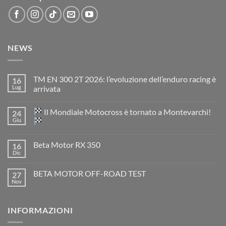
NEWS
TM EN 300 2T 2026: l’evoluzione dell’enduro racing è
16
Lug
arrivata
Nessun
commento
Il Mondiale Motocross è tornato a Montevarchi!
24
su
TM
Giu
EN
300
Nessun
2T
commento
Beta Motor RX 350
16
2026:
su
l’evoluzione
Dic
Nessun
dell’enduro
Il
commento
racing
Mondiale
su
è
Motocross
BETA MOTOR OFF-ROAD TEST
27
Beta
arrivata
è
Motor
Nov
tornato
Nessun
RX
a
commento
350
su
Montevarchi!
BETA
INFORMAZIONI
MOTOR
OFF-
ROAD