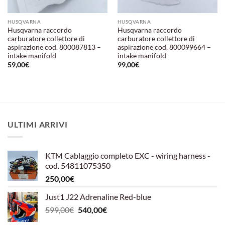
HUSQVARNA
HUSQVARNA
Husqvarna raccordo
Husqvarna raccordo
carburatore collettore di
carburatore collettore di
aspirazione cod. 800087813 –
aspirazione cod. 800099664 –
intake manifold
intake manifold
59,00
€
99,00
€
ULTIMI ARRIVI
KTM Cablaggio completo EXC - wiring harness -
cod. 54811075350
250,00
€
Just1 J22 Adrenaline Red-blue
Il
Il
599,00
€
540,00
€
prezzo
prezzo