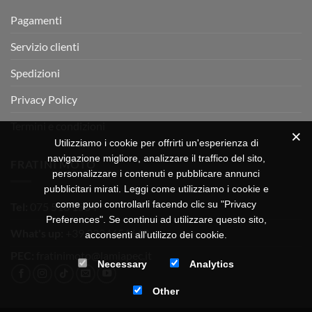
TEST
Pagamenti
Servizio clienti
Spedizioni
Privacy Policy
Termini e condizioni
Utilizziamo i cookie per offrirti un'esperienza di
navigazione migliore, analizzare il traffico del sito,
FRATINI MOTO
personalizzare i contenuti e pubblicare annunci
pubblicitari mirati. Leggi come utilizziamo i cookie e
come puoi controllarli facendo clic su "Privacy
Tel:
075 518 1504
Preferences". Se continui ad utilizzare questo sito,
What's up:
+39 3334656649
acconsenti all'utilizzo dei cookie.
PEC:
fratinimoto@lamiapec.it
Necessary
Analytics
Other