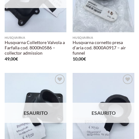
HUSQVARNA
HUSQVARNA
Husqvarna Collettore Valvola a
Husqvarna cornetto presa
Farfalla cod. 8000h0586 –
d’aria cod. 8000A0917 – air
collector admission
funnel
49,00
€
10,00
€
Aggiungi
Aggiungi
alla lista
alla lista
dei
dei
desideri
desideri
ESAURITO
ESAURITO