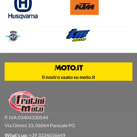
Il nostro usato su moto.it
P. IVA 03404330544
Via Olmini 33, 06064 Panicale PG
What's up:
+39 3334656649