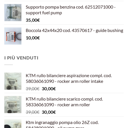
originale
attuale
Supporto pompa benzina cod. 62512071000 -
era:
è:
support fuel pump
599,00€.
540,00€.
35,00
€
Boccola 42x44x20 cod. 43570617 - guide bushing
10,00
€
I PIÙ VENDUTI
KTM rullo bilanciere aspirazione compl. cod.
58036061090 - rocker arm roller intake
Il
Il
39,00
€
30,00
€
prezzo
prezzo
KTM rullo bilanciere scarico compl. cod.
originale
attuale
58336061090 - rocker arm roller
era:
è:
Il
Il
39,00
€
30,00
€
39,00€.
30,00€.
prezzo
prezzo
Ktm ingranaggio pompa olio 26Z cod.
originale
attuale
58438001000 - oil pump gear