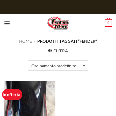
Salta
ai
contenuti
0
HOME
/
PRODOTTI TAGGATI “FENDER”
FILTRA
In offerta!
Aggiungi
alla lista
dei
desideri