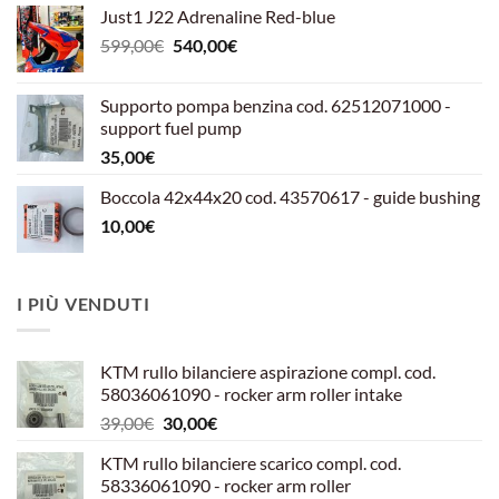
Just1 J22 Adrenaline Red-blue
Il
Il
599,00
€
540,00
€
prezzo
prezzo
originale
attuale
Supporto pompa benzina cod. 62512071000 -
era:
è:
support fuel pump
599,00€.
540,00€.
35,00
€
Boccola 42x44x20 cod. 43570617 - guide bushing
10,00
€
I PIÙ VENDUTI
KTM rullo bilanciere aspirazione compl. cod.
58036061090 - rocker arm roller intake
Il
Il
39,00
€
30,00
€
prezzo
prezzo
KTM rullo bilanciere scarico compl. cod.
originale
attuale
58336061090 - rocker arm roller
era:
è: