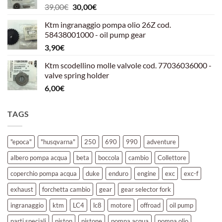
Il
Il
39,00
€
30,00
€
39,00€.
30,00€.
prezzo
prezzo
Ktm ingranaggio pompa olio 26Z cod.
originale
attuale
58438001000 - oil pump gear
era:
è:
3,90
€
39,00€.
30,00€.
Ktm scodellino molle valvole cod. 77036036000 -
valve spring holder
6,00
€
TAGS
"epoca"
"husqvarna"
250
690
990
adventure
albero pompa acqua
beta
boccola
cambio
Collettore
coperchio pompa acqua
duke
enduro
engine
exc
exc-f
exhaust
forchetta cambio
gear
gear selector fork
ingranaggio
ktm
LC4
lc8
motore
offroad
oil pump
parti speciali
piston
pistone
pompa acqua
pompa olio