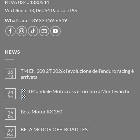
P. IVA 03404330544
Via Olmini 33, 06064 Panicale PG
What's up:
+39 3334656649
NEWS
TM EN 300 2T 2026: l’evoluzione dell’enduro racing è
16
Lug
arrivata
Nessun
commento
Il Mondiale Motocross è tornato a Montevarchi!
24
su
TM
Giu
EN
300
Nessun
2T
commento
Beta Motor RX 350
16
2026:
su
l’evoluzione
Dic
Nessun
dell’enduro
Il
commento
racing
Mondiale
su
è
Motocross
BETA MOTOR OFF-ROAD TEST
27
Beta
arrivata
è
Motor
Nov
tornato
Nessun
RX
a
commento