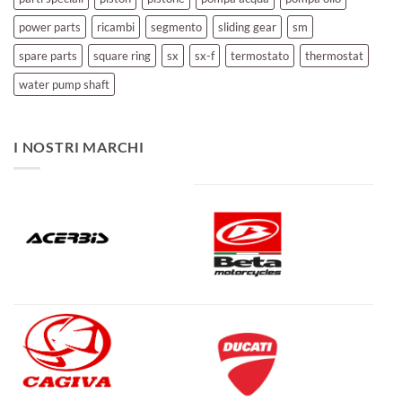
power parts
ricambi
segmento
sliding gear
sm
spare parts
square ring
sx
sx-f
termostato
thermostat
water pump shaft
I NOSTRI MARCHI