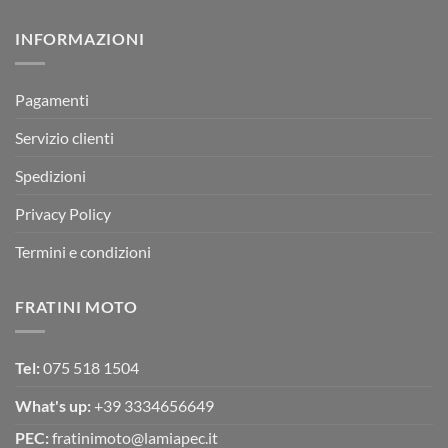
350
su
Montevarchi!
BETA
INFORMAZIONI
MOTOR
OFF-
ROAD
TEST
Pagamenti
Servizio clienti
Spedizioni
Privacy Policy
Termini e condizioni
FRATINI MOTO
Tel:
075 518 1504
What's up:
+39 3334656649
PEC:
fratinimoto@lamiapec.it