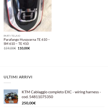
PARTI TELAIO
Parafango Husqvarna TE 610 –
SM 610 – TE 410
Il
Il
159,00
€
110,00
€
prezzo
prezzo
originale
attuale
era:
è:
159,00€.
110,00€.
ULTIMI ARRIVI
KTM Cablaggio completo EXC - wiring harness -
cod. 54811075350
250,00
€