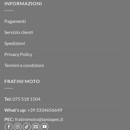
INFORMAZIONI
MOTOR
OFF-
ROAD
TEST
Pagamenti
Servizio clienti
Spedizioni
Privacy Policy
Termini e condizioni
FRATINI MOTO
Tel:
075 518 1504
What's up:
+39 3334656649
PEC:
fratinimoto@lamiapec.it