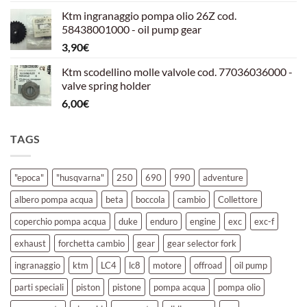
prezzo
prezzo
Ktm ingranaggio pompa olio 26Z cod.
originale
attuale
58438001000 - oil pump gear
era:
è:
3,90
€
39,00€.
30,00€.
Ktm scodellino molle valvole cod. 77036036000 -
valve spring holder
6,00
€
TAGS
"epoca"
"husqvarna"
250
690
990
adventure
albero pompa acqua
beta
boccola
cambio
Collettore
coperchio pompa acqua
duke
enduro
engine
exc
exc-f
exhaust
forchetta cambio
gear
gear selector fork
ingranaggio
ktm
LC4
lc8
motore
offroad
oil pump
parti speciali
piston
pistone
pompa acqua
pompa olio