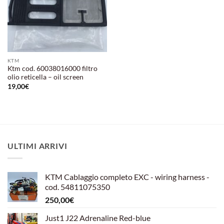
KTM
Ktm cod. 60038016000 filtro
olio reticella – oil screen
19,00
€
ULTIMI ARRIVI
KTM Cablaggio completo EXC - wiring harness -
cod. 54811075350
250,00
€
Just1 J22 Adrenaline Red-blue