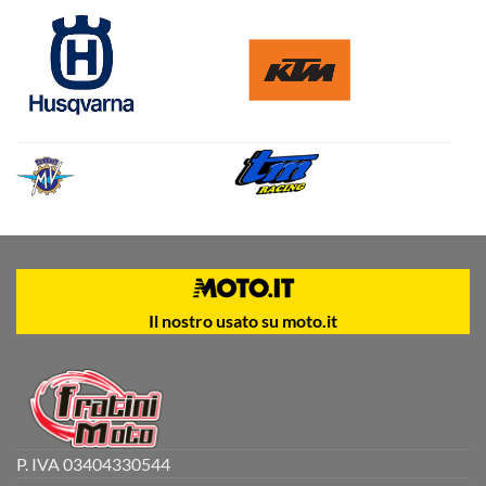
Il nostro usato su moto.it
P. IVA 03404330544