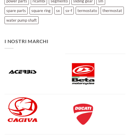
power parts
ricambi
segmento
sliding gear
sm
spare parts
square ring
sx
sx-f
termostato
thermostat
water pump shaft
I NOSTRI MARCHI