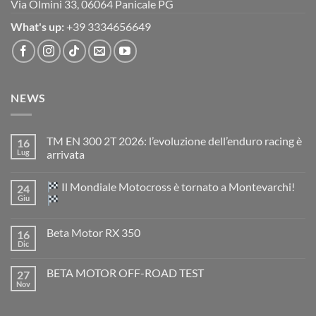
Via Olmini 33, 06064 Panicale PG
What's up:
+39 3334656649
NEWS
TM EN 300 2T 2026: l’evoluzione dell’enduro racing è
16
Lug
arrivata
Nessun
commento
Il Mondiale Motocross è tornato a Montevarchi!
24
su
TM
Giu
EN
300
Nessun
2T
commento
Beta Motor RX 350
16
2026:
su
l’evoluzione
Dic
Nessun
dell’enduro
Il
commento
racing
Mondiale
su
è
Motocross
BETA MOTOR OFF-ROAD TEST
27
Beta
arrivata
è
Motor
Nov
tornato
Nessun
RX
a
commento
350
su
Montevarchi!
BETA