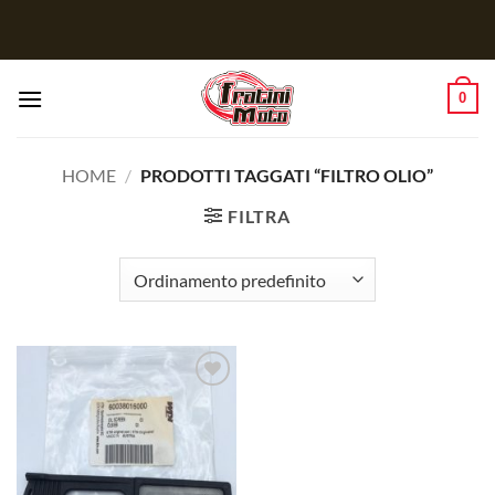
Salta
ai
contenuti
0
HOME
/
PRODOTTI TAGGATI “FILTRO OLIO”
FILTRA
Aggiungi
alla lista
dei
desideri