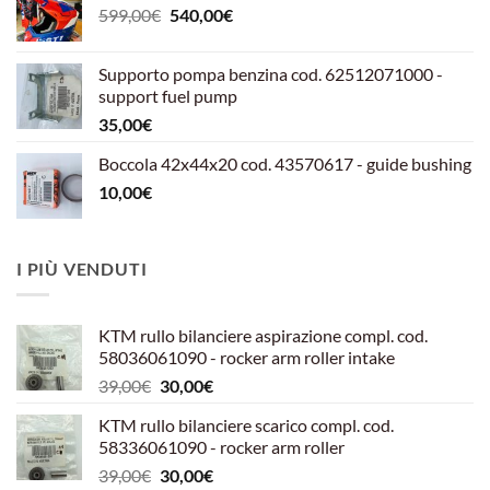
Il
Il
599,00
€
540,00
€
prezzo
prezzo
originale
attuale
Supporto pompa benzina cod. 62512071000 -
era:
è:
support fuel pump
599,00€.
540,00€.
35,00
€
Boccola 42x44x20 cod. 43570617 - guide bushing
10,00
€
I PIÙ VENDUTI
KTM rullo bilanciere aspirazione compl. cod.
58036061090 - rocker arm roller intake
Il
Il
39,00
€
30,00
€
prezzo
prezzo
KTM rullo bilanciere scarico compl. cod.
originale
attuale
58336061090 - rocker arm roller
era:
è:
Il
Il
39,00
€
30,00
€
39,00€.
30,00€.