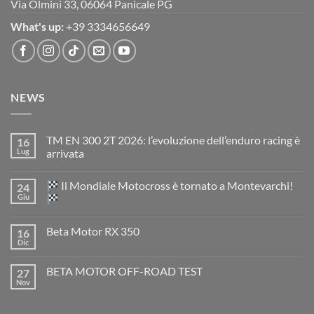
Via Olmini 33, 06064 Panicale PG
What's up:
+39 3334656649
NEWS
TM EN 300 2T 2026: l’evoluzione dell’enduro racing è
16
Lug
arrivata
Nessun
commento
Il Mondiale Motocross è tornato a Montevarchi!
24
su
TM
Giu
EN
300
Nessun
2T
commento
Beta Motor RX 350
16
2026:
su
l’evoluzione
Dic
Nessun
dell’enduro
Il
commento
racing
Mondiale
su
è
Motocross
BETA MOTOR OFF-ROAD TEST
27
Beta
arrivata
è
Motor
Nov
tornato
Nessun
RX
a
commento
350
su
Montevarchi!
BETA