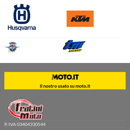
Il nostro usato su moto.it
P. IVA 03404330544