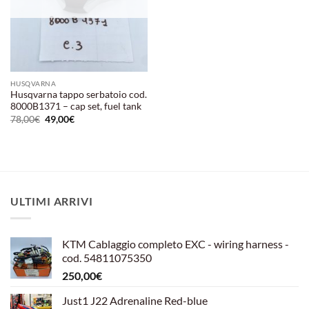
HUSQVARNA
Husqvarna tappo serbatoio cod.
8000B1371 – cap set, fuel tank
Il
Il
78,00
€
49,00
€
prezzo
prezzo
originale
attuale
era:
è:
78,00€.
49,00€.
ULTIMI ARRIVI
KTM Cablaggio completo EXC - wiring harness -
cod. 54811075350
250,00
€
Just1 J22 Adrenaline Red-blue