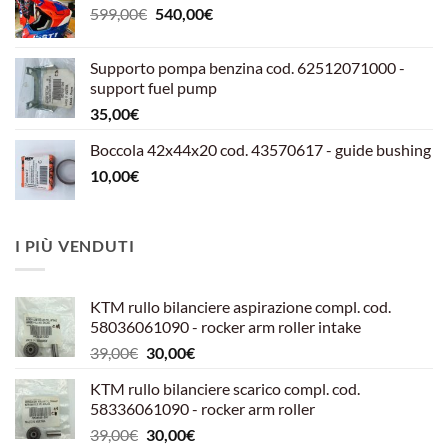
Il
Il
599,00
€
540,00
€
prezzo
prezzo
originale
attuale
Supporto pompa benzina cod. 62512071000 -
era:
è:
support fuel pump
599,00€.
540,00€.
35,00
€
Boccola 42x44x20 cod. 43570617 - guide bushing
10,00
€
I PIÙ VENDUTI
KTM rullo bilanciere aspirazione compl. cod.
58036061090 - rocker arm roller intake
Il
Il
39,00
€
30,00
€
prezzo
prezzo
KTM rullo bilanciere scarico compl. cod.
originale
attuale
58336061090 - rocker arm roller
era:
è:
Il
Il
39,00
€
30,00
€
39,00€.
30,00€.