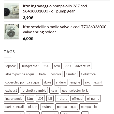
prezzo
prezzo
Ktm ingranaggio pompa olio 26Z cod.
originale
attuale
58438001000 - oil pump gear
era:
è:
3,90
€
39,00€.
30,00€.
Ktm scodellino molle valvole cod. 77036036000 -
valve spring holder
6,00
€
TAGS
"epoca"
"husqvarna"
250
690
990
adventure
albero pompa acqua
beta
boccola
cambio
Collettore
coperchio pompa acqua
duke
enduro
engine
exc
exc-f
exhaust
forchetta cambio
gear
gear selector fork
ingranaggio
ktm
LC4
lc8
motore
offroad
oil pump
parti speciali
piston
pistone
pompa acqua
pompa olio