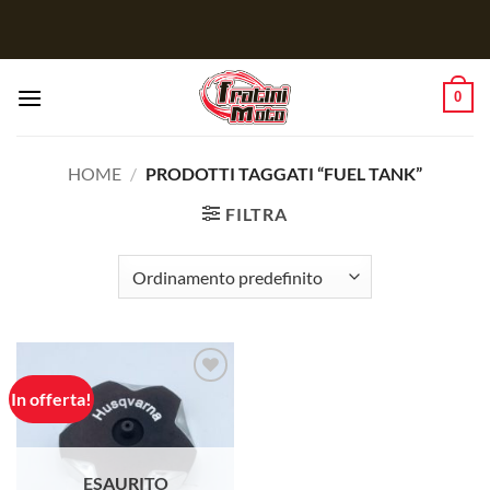
Salta
ai
contenuti
0
HOME
/
PRODOTTI TAGGATI “FUEL TANK”
FILTRA
In offerta!
Aggiungi
alla lista
dei
desideri
ESAURITO