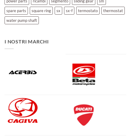
power parts
ricambi
segmento
sliding gear
sm
spare parts
square ring
sx
sx-f
termostato
thermostat
water pump shaft
I NOSTRI MARCHI