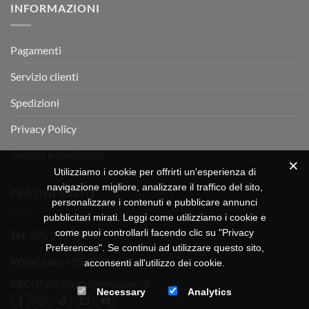
INFORMAZIONI
MOTOR
OFF-
ROAD
TEST
Pagamenti
Servizio clienti
Spedizioni
Privacy Policy
Termini e condizioni
Utilizziamo i cookie per offrirti un'esperienza di
navigazione migliore, analizzare il traffico del sito,
FRATINI MOTO
personalizzare i contenuti e pubblicare annunci
pubblicitari mirati. Leggi come utilizziamo i cookie e
come puoi controllarli facendo clic su "Privacy
Tel:
075 518 1504
Preferences". Se continui ad utilizzare questo sito,
What's up:
+39 3334656649
acconsenti all'utilizzo dei cookie.
PEC:
fratinimoto@lamiapec.it
Necessary
Analytics