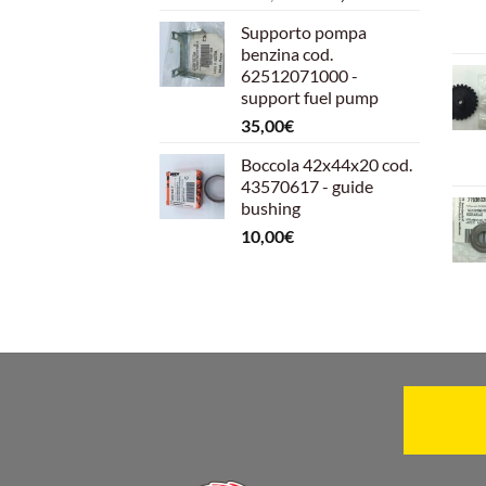
prezzo
prezzo
Supporto pompa
originale
attuale
benzina cod.
era:
è:
62512071000 -
599,00€.
540,00€.
support fuel pump
35,00
€
Boccola 42x44x20 cod.
43570617 - guide
bushing
10,00
€