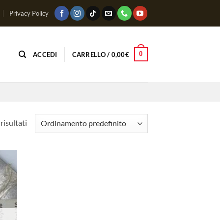
Privacy Policy
0
ACCEDI
CARRELLO /
0,00
€
risultati
ungi
lista
i
deri