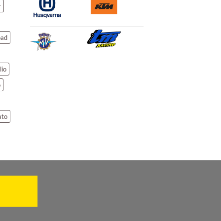
r
oad
lio
o
ato