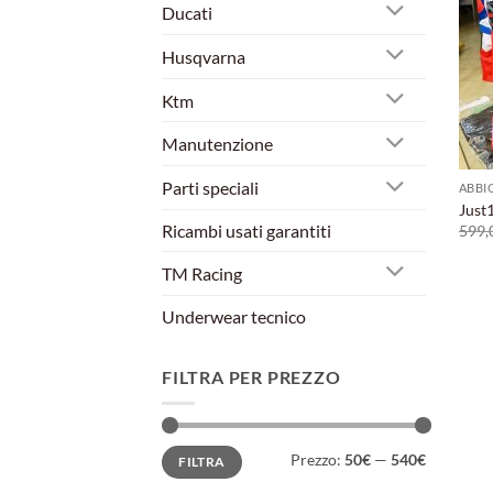
Ducati
Husqvarna
Ktm
Manutenzione
Parti speciali
ABBI
Just
Ricambi usati garantiti
599,
TM Racing
Underwear tecnico
FILTRA PER PREZZO
Prezzo
Prezzo
Prezzo:
50€
—
540€
FILTRA
Min
Max