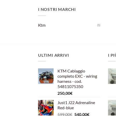
I NOSTRI MARCHI
Ktm
(1)
ULTIMI ARRIVI
I P
KTM Cablaggio
completo EXC - wiring
harness - cod.
54811075350
250,00
€
Just1 J22 Adrenaline
Red-blue
Il
Il
599,00
€
540,00
€