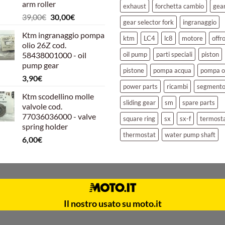
arm roller
exhaust
forchetta cambio
gea
Il
Il
39,00
€
30,00
€
gear selector fork
ingranaggio
prezzo
prezzo
Ktm ingranaggio pompa
originale
attuale
ktm
LC4
lc8
motore
offr
olio 26Z cod.
era:
è:
58438001000 - oil
oil pump
parti speciali
piston
39,00€.
30,00€.
pump gear
pistone
pompa acqua
pompa o
3,90
€
power parts
ricambi
segment
Ktm scodellino molle
sliding gear
sm
spare parts
valvole cod.
77036036000 - valve
square ring
sx
sx-f
termost
spring holder
thermostat
water pump shaft
6,00
€
Il nostro usato su moto.it