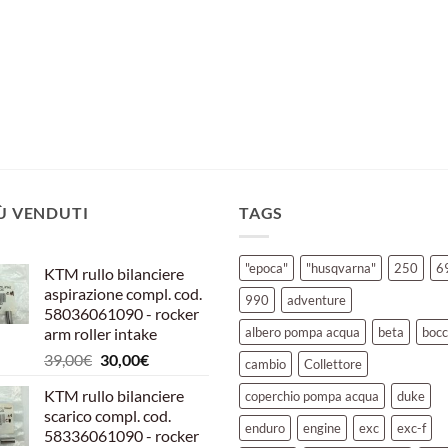
IÙ VENDUTI
TAGS
"epoca"
"husqvarna"
250
6
KTM rullo bilanciere
aspirazione compl. cod.
990
adventure
58036061090 - rocker
arm roller intake
albero pompa acqua
beta
bocc
Il
Il
39,00
€
30,00
€
cambio
Collettore
prezzo
prezzo
KTM rullo bilanciere
coperchio pompa acqua
duke
originale
attuale
scarico compl. cod.
era:
è:
enduro
engine
exc
exc-f
58336061090 - rocker
39,00€.
30,00€.