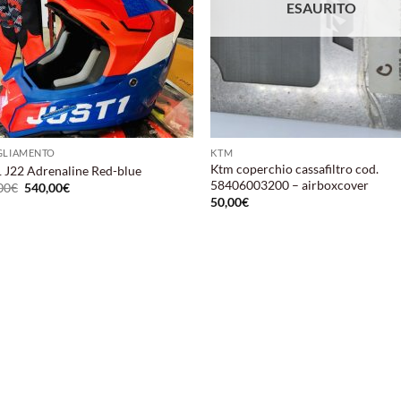
ESAURITO
GLIAMENTO
KTM
Ktm coperchio cassafiltro cod.
1 J22 Adrenaline Red-blue
58406003200 – airboxcover
Il
Il
00
€
540,00
€
prezzo
prezzo
50,00
€
originale
attuale
era:
è:
599,00€.
540,00€.