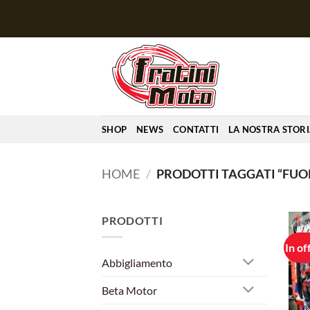
Salta
ai
contenuti
SHOP
NEWS
CONTATTI
LA NOSTRA STOR
HOME
/
PRODOTTI TAGGATI “FUO
PRODOTTI
In of
Abbigliamento
Beta Motor