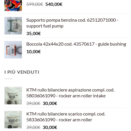
Il
Il
599,00
€
540,00
€
prezzo
prezzo
originale
attuale
Supporto pompa benzina cod. 62512071000 -
era:
è:
support fuel pump
599,00€.
540,00€.
35,00
€
Boccola 42x44x20 cod. 43570617 - guide bushing
10,00
€
I PIÙ VENDUTI
KTM rullo bilanciere aspirazione compl. cod.
58036061090 - rocker arm roller intake
Il
Il
39,00
€
30,00
€
prezzo
prezzo
KTM rullo bilanciere scarico compl. cod.
originale
attuale
58336061090 - rocker arm roller
era:
è:
Il
Il
39,00
€
30,00
€
39,00€.
30,00€.