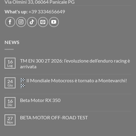
Via Olmini 33, 06064 Panicale PG
What's up:
+39 3334656649
NEWS
TM EN 300 2T 2026: l’evoluzione dell’enduro racing è
16
Lug
arrivata
Nessun
commento
Il Mondiale Motocross è tornato a Montevarchi!
24
su
TM
Giu
EN
300
Nessun
2T
commento
Beta Motor RX 350
16
2026:
su
l’evoluzione
Dic
Nessun
dell’enduro
Il
commento
racing
Mondiale
su
è
Motocross
BETA MOTOR OFF-ROAD TEST
27
Beta
arrivata
è
Motor
Nov
tornato
Nessun
RX
a
commento
350
su
Montevarchi!
BETA