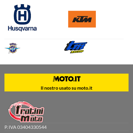
Il nostro usato su moto.it
P. IVA 03404330544