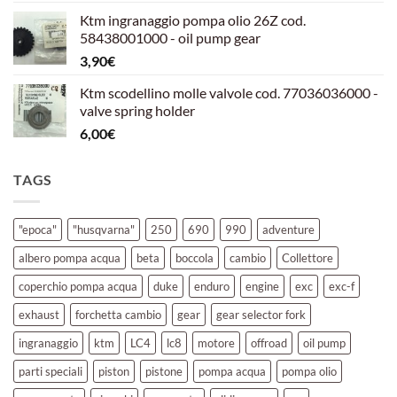
prezzo
prezzo
Ktm ingranaggio pompa olio 26Z cod.
originale
attuale
58438001000 - oil pump gear
era:
è:
3,90
€
39,00€.
30,00€.
Ktm scodellino molle valvole cod. 77036036000 -
valve spring holder
6,00
€
TAGS
"epoca"
"husqvarna"
250
690
990
adventure
albero pompa acqua
beta
boccola
cambio
Collettore
coperchio pompa acqua
duke
enduro
engine
exc
exc-f
exhaust
forchetta cambio
gear
gear selector fork
ingranaggio
ktm
LC4
lc8
motore
offroad
oil pump
parti speciali
piston
pistone
pompa acqua
pompa olio