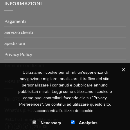
INFORMAZIONI
MOTOR
OFF-
ROAD
TEST
Pagamenti
Servizio clienti
Spedizioni
Privacy Policy
Termini e condizioni
Utilizziamo i cookie per offrirti un'esperienza di
navigazione migliore, analizzare il traffico del sito,
FRATINI MOTO
personalizzare i contenuti e pubblicare annunci
pubblicitari mirati. Leggi come utilizziamo i cookie e
come puoi controllarli facendo clic su "Privacy
Tel:
075 518 1504
Preferences". Se continui ad utilizzare questo sito,
What's up:
+39 3334656649
acconsenti all'utilizzo dei cookie.
PEC:
fratinimoto@lamiapec.it
Necessary
Analytics