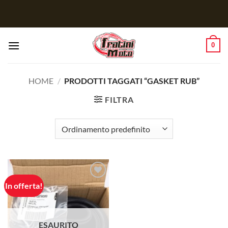
Salta
ai
contenuti
0
HOME
/
PRODOTTI TAGGATI “GASKET RUB”
FILTRA
In offerta!
Aggiungi
alla lista
dei
desideri
ESAURITO