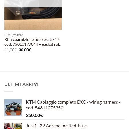
HUSQVARNA
Ktm guarnizione tubeless 5×17
cod. 75010177044 – gasket rub.
Il
Il
41,00
€
30,00
€
prezzo
prezzo
originale
attuale
era:
è:
41,00€.
30,00€.
ULTIMI ARRIVI
KTM Cablaggio completo EXC - wiring harness -
cod. 54811075350
250,00
€
Just1 J22 Adrenaline Red-blue