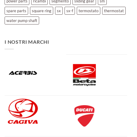
power parts
ricambi
segmento
sliding gear
sm
spare parts
square ring
sx
sx-f
termostato
thermostat
water pump shaft
I NOSTRI MARCHI