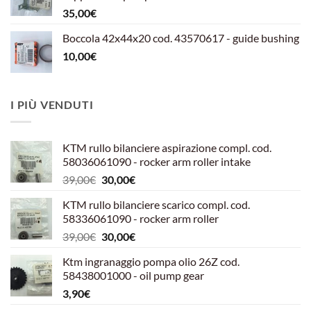
599,00€.
540,00€.
35,00
€
Boccola 42x44x20 cod. 43570617 - guide bushing
10,00
€
I PIÙ VENDUTI
KTM rullo bilanciere aspirazione compl. cod.
58036061090 - rocker arm roller intake
Il
Il
39,00
€
30,00
€
prezzo
prezzo
KTM rullo bilanciere scarico compl. cod.
originale
attuale
58336061090 - rocker arm roller
era:
è:
Il
Il
39,00
€
30,00
€
39,00€.
30,00€.
prezzo
prezzo
Ktm ingranaggio pompa olio 26Z cod.
originale
attuale
58438001000 - oil pump gear
era:
è:
3,90
€
39,00€.
30,00€.