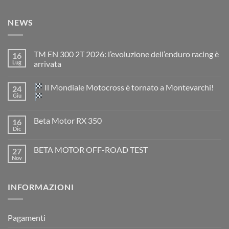
NEWS
TM EN 300 2T 2026: l’evoluzione dell’enduro racing è
16
Lug
arrivata
Nessun
commento
Il Mondiale Motocross è tornato a Montevarchi!
24
su
TM
Giu
EN
300
Nessun
2T
commento
Beta Motor RX 350
16
2026:
su
l’evoluzione
Dic
Nessun
dell’enduro
Il
commento
racing
Mondiale
su
è
Motocross
BETA MOTOR OFF-ROAD TEST
27
Beta
arrivata
è
Motor
Nov
tornato
Nessun
RX
a
commento
350
su
Montevarchi!
BETA
INFORMAZIONI
MOTOR
OFF-
ROAD
TEST
Pagamenti