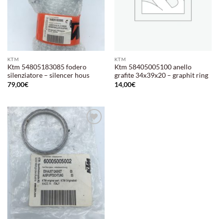
KTM
KTM
Ktm 54805183085 fodero
Ktm 58405005100 anello
silenziatore – silencer hous
grafite 34x39x20 – graphit ring
79,00
€
14,00
€
Aggiungi
alla lista
dei
desideri