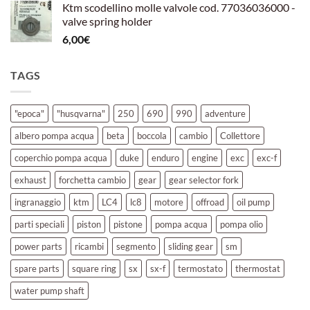
Ktm scodellino molle valvole cod. 77036036000 -
valve spring holder
6,00
€
TAGS
"epoca"
"husqvarna"
250
690
990
adventure
albero pompa acqua
beta
boccola
cambio
Collettore
coperchio pompa acqua
duke
enduro
engine
exc
exc-f
exhaust
forchetta cambio
gear
gear selector fork
ingranaggio
ktm
LC4
lc8
motore
offroad
oil pump
parti speciali
piston
pistone
pompa acqua
pompa olio
power parts
ricambi
segmento
sliding gear
sm
spare parts
square ring
sx
sx-f
termostato
thermostat
water pump shaft