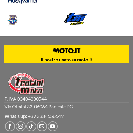
Il nostro usato su moto.it
P. IVA 03404330544
Via Olmini 33, 06064 Panicale PG
What's up:
+39 3334656649