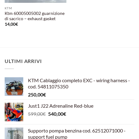
KTM
Ktm 60005005002 guarnizione
di sacrico – exhaust gasket
14,00
€
ULTIMI ARRIVI
KTM Cablaggio completo EXC - wiring harness -
cod. 54811075350
250,00
€
Just1 J22 Adrenaline Red-blue
Il
Il
599,00
€
540,00
€
prezzo
prezzo
originale
attuale
Supporto pompa benzina cod. 62512071000 -
era:
è:
support fuel pump