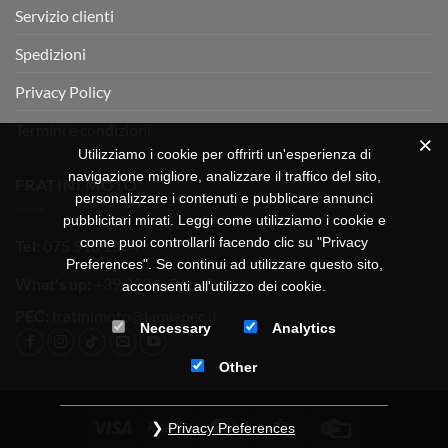
Servizio clienti
Spedizioni
Privacy Policy
Termini e condizioni
Utilizziamo i cookie per offrirti un'esperienza di
navigazione migliore, analizzare il traffico del sito,
FRATINI MOTO
personalizzare i contenuti e pubblicare annunci
pubblicitari mirati. Leggi come utilizziamo i cookie e
come puoi controllarli facendo clic su "Privacy
Tel:
075 518 1504
Preferences". Se continui ad utilizzare questo sito,
What's up:
+39 3334656649
acconsenti all'utilizzo dei cookie.
PEC:
fratinimoto@lamiapec.it
Necessary
Analytics
Other
Visa
PayPal
MasterCard
CartaSi
Credit
Privacy Preferences