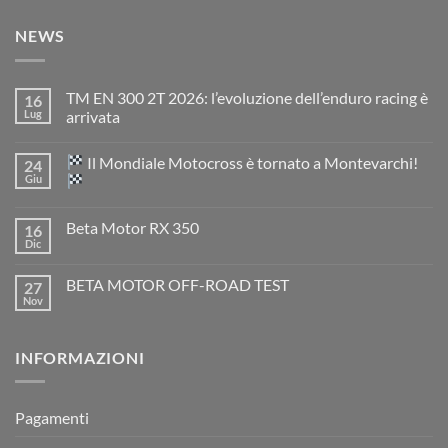
NEWS
TM EN 300 2T 2026: l’evoluzione dell’enduro racing è
16
Lug
arrivata
Nessun
commento
Il Mondiale Motocross è tornato a Montevarchi!
24
su
TM
Giu
EN
300
Nessun
2T
commento
Beta Motor RX 350
16
2026:
su
l’evoluzione
Dic
Nessun
dell’enduro
Il
commento
racing
Mondiale
su
è
Motocross
BETA MOTOR OFF-ROAD TEST
27
Beta
arrivata
è
Motor
Nov
tornato
Nessun
RX
a
commento
350
su
Montevarchi!
BETA
INFORMAZIONI
MOTOR
OFF-
ROAD
TEST
Pagamenti