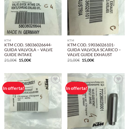
KTM
KTM
KTM COD. 58036026644-
KTM COD. 59036026101-
GUIDA VALVOLA – VALVE
GUIDA VALVOLA SCARICO –
GUIDE INTAKE
VALVE GUIDE EXHAUST
Il
Il
Il
Il
21,00
€
15,00
€
21,00
€
15,00
€
prezzo
prezzo
prezzo
prezzo
originale
attuale
originale
attuale
era:
è:
era:
è:
21,00€.
15,00€.
21,00€.
15,00€.
In offerta!
In offerta!
Aggiungi
Aggiungi
alla lista
alla lista
dei
dei
desideri
desideri