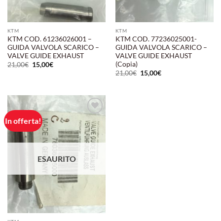
KTM
KTM
KTM COD. 61236026001 –
KTM COD. 77236025001-
GUIDA VALVOLA SCARICO –
GUIDA VALVOLA SCARICO –
VALVE GUIDE EXHAUST
VALVE GUIDE EXHAUST
(Copia)
Il
Il
21,00
€
15,00
€
prezzo
prezzo
Il
Il
21,00
€
15,00
€
originale
attuale
prezzo
prezzo
era:
è:
originale
attuale
21,00€.
15,00€.
era:
è:
21,00€.
15,00€.
In offerta!
Aggiungi
alla lista
dei
desideri
ESAURITO