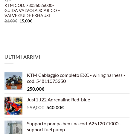
KTM
KTM COD. 78036026000-
GUIDA VALVOLA SCARICO –
VALVE GUIDE EXHAUST
Il
Il
21,00
€
15,00
€
prezzo
prezzo
originale
attuale
era:
è:
21,00€.
15,00€.
ULTIMI ARRIVI
KTM Cablaggio completo EXC - wiring harness -
cod. 54811075350
250,00
€
Just1 J22 Adrenaline Red-blue
Il
Il
599,00
€
540,00
€
prezzo
prezzo
originale
attuale
Supporto pompa benzina cod. 62512071000 -
era:
è:
support fuel pump
599,00€.
540,00€.