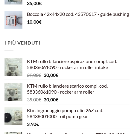
35,00
€
Boccola 42x44x20 cod. 43570617 - guide bushing
10,00
€
I PIÙ VENDUTI
KTM rullo bilanciere aspirazione compl. cod.
58036061090 - rocker arm roller intake
Il
Il
39,00
€
30,00
€
prezzo
prezzo
KTM rullo bilanciere scarico compl. cod.
originale
attuale
58336061090 - rocker arm roller
era:
è:
Il
Il
39,00
€
30,00
€
39,00€.
30,00€.
prezzo
prezzo
Ktm ingranaggio pompa olio 26Z cod.
originale
attuale
58438001000 - oil pump gear
era:
è:
3,90
€
39,00€.
30,00€.