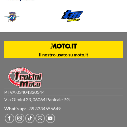
Il nostro usato su moto.it
P. IVA 03404330544
Via Olmini 33, 06064 Panicale PG
What's up:
+39 3334656649