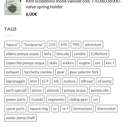
Ktm scodellino molle valvole cod. 77036036000 -
valve spring holder
6,00
€
TAGS
"epoca"
"husqvarna"
250
690
990
adventure
albero pompa acqua
beta
boccola
cambio
Collettore
coperchio pompa acqua
duke
enduro
engine
exc
exc-f
exhaust
forchetta cambio
gear
gear selector fork
ingranaggio
ktm
LC4
lc8
motore
offroad
oil pump
parti speciali
piston
pistone
pompa acqua
pompa olio
power parts
ricambi
segmento
sliding gear
sm
spare parts
square ring
sx
sx-f
termostato
thermostat
water pump shaft