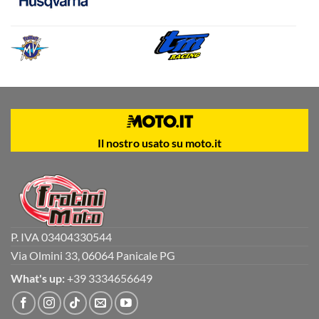
Il nostro usato su moto.it
P. IVA 03404330544
Via Olmini 33, 06064 Panicale PG
What's up:
+39 3334656649