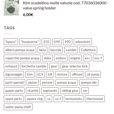
Ktm scodellino molle valvole cod. 77036036000 -
valve spring holder
6,00
€
TAGS
"epoca"
"husqvarna"
250
690
990
adventure
albero pompa acqua
beta
boccola
cambio
Collettore
coperchio pompa acqua
duke
enduro
engine
exc
exc-f
exhaust
forchetta cambio
gear
gear selector fork
ingranaggio
ktm
LC4
lc8
motore
offroad
oil pump
parti speciali
piston
pistone
pompa acqua
pompa olio
power parts
ricambi
segmento
sliding gear
sm
spare parts
square ring
sx
sx-f
termostato
thermostat
water pump shaft