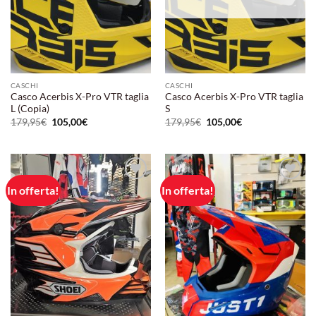
CASCHI
CASCHI
Casco Acerbis X-Pro VTR taglia
Casco Acerbis X-Pro VTR taglia
L (Copia)
S
Il
Il
Il
Il
179,95
€
105,00
€
179,95
€
105,00
€
prezzo
prezzo
prezzo
prezzo
originale
attuale
originale
attuale
era:
è:
era:
è:
179,95€.
105,00€.
179,95€.
105,00€.
In offerta!
In offerta!
Aggiungi
Aggiungi
alla lista
alla lista
dei
dei
desideri
desideri