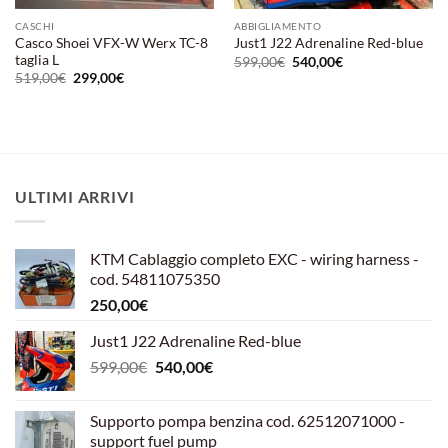
CASCHI
ABBIGLIAMENTO
Casco Shoei VFX-W Werx TC-8
Just1 J22 Adrenaline Red-blue
taglia L
Il
Il
599,00
€
540,00
€
prezzo
prezzo
Il
Il
519,00
€
299,00
€
originale
attuale
prezzo
prezzo
era:
è:
originale
attuale
599,00€.
540,00€.
era:
è:
519,00€.
299,00€.
ULTIMI ARRIVI
KTM Cablaggio completo EXC - wiring harness -
cod. 54811075350
250,00
€
Just1 J22 Adrenaline Red-blue
Il
Il
599,00
€
540,00
€
prezzo
prezzo
originale
attuale
Supporto pompa benzina cod. 62512071000 -
era:
è:
support fuel pump