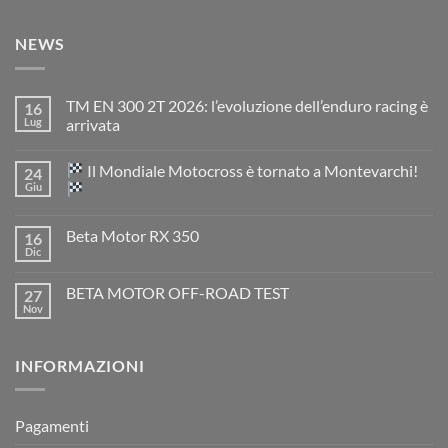
NEWS
TM EN 300 2T 2026: l’evoluzione dell’enduro racing è
16
Lug
arrivata
Nessun
commento
Il Mondiale Motocross è tornato a Montevarchi!
24
su
TM
Giu
EN
300
Nessun
2T
commento
Beta Motor RX 350
16
2026:
su
l’evoluzione
Dic
Nessun
dell’enduro
Il
commento
racing
Mondiale
su
è
Motocross
BETA MOTOR OFF-ROAD TEST
27
Beta
arrivata
è
Motor
Nov
tornato
Nessun
RX
a
commento
350
su
Montevarchi!
BETA
INFORMAZIONI
MOTOR
OFF-
ROAD
TEST
Pagamenti