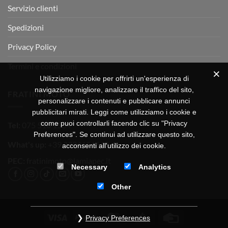
Servizio clienti
Spedizioni
Privacy Policy
Termini e condizioni
Utilizziamo i cookie per offrirti un'esperienza di
navigazione migliore, analizzare il traffico del sito,
FRATINI MOTO
personalizzare i contenuti e pubblicare annunci
pubblicitari mirati. Leggi come utilizziamo i cookie e
come puoi controllarli facendo clic su "Privacy
Tel:
075 518 1504
Preferences". Se continui ad utilizzare questo sito,
What's up:
+39 3334656649
acconsenti all'utilizzo dei cookie.
PEC:
fratinimoto@lamiapec.it
Necessary
Analytics
Other
Visa
PayPal
MasterCard
CartaSi
Credit
Privacy Preferences