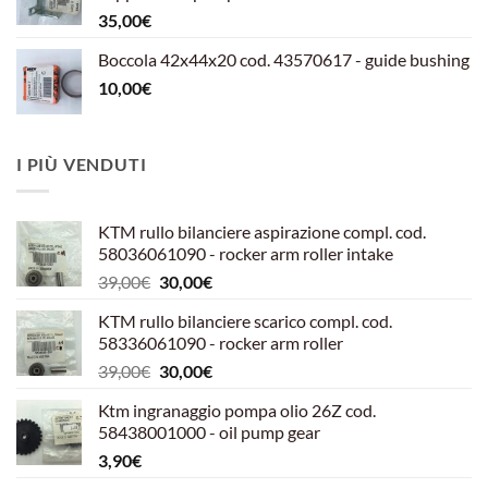
599,00€.
540,00€.
35,00
€
Boccola 42x44x20 cod. 43570617 - guide bushing
10,00
€
I PIÙ VENDUTI
KTM rullo bilanciere aspirazione compl. cod.
58036061090 - rocker arm roller intake
Il
Il
39,00
€
30,00
€
prezzo
prezzo
KTM rullo bilanciere scarico compl. cod.
originale
attuale
58336061090 - rocker arm roller
era:
è:
Il
Il
39,00
€
30,00
€
39,00€.
30,00€.
prezzo
prezzo
Ktm ingranaggio pompa olio 26Z cod.
originale
attuale
58438001000 - oil pump gear
era:
è:
3,90
€
39,00€.
30,00€.