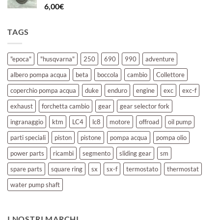
6,00
€
TAGS
"epoca"
"husqvarna"
250
690
990
adventure
albero pompa acqua
beta
boccola
cambio
Collettore
coperchio pompa acqua
duke
enduro
engine
exc
exc-f
exhaust
forchetta cambio
gear
gear selector fork
ingranaggio
ktm
LC4
lc8
motore
offroad
oil pump
parti speciali
piston
pistone
pompa acqua
pompa olio
power parts
ricambi
segmento
sliding gear
sm
spare parts
square ring
sx
sx-f
termostato
thermostat
water pump shaft
I NOSTRI MARCHI