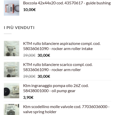
Boccola 42x44x20 cod. 43570617 - guide bushing
10,00
€
I PIÙ VENDUTI
KTM rullo bilanciere aspirazione compl. cod.
58036061090 - rocker arm roller intake
Il
Il
39,00
€
30,00
€
prezzo
prezzo
KTM rullo bilanciere scarico compl. cod.
originale
attuale
58336061090 - rocker arm roller
era:
è:
Il
Il
39,00
€
30,00
€
39,00€.
30,00€.
prezzo
prezzo
Ktm ingranaggio pompa olio 26Z cod.
originale
attuale
58438001000 - oil pump gear
era:
è:
3,90
€
39,00€.
30,00€.
Ktm scodellino molle valvole cod. 77036036000 -
valve spring holder