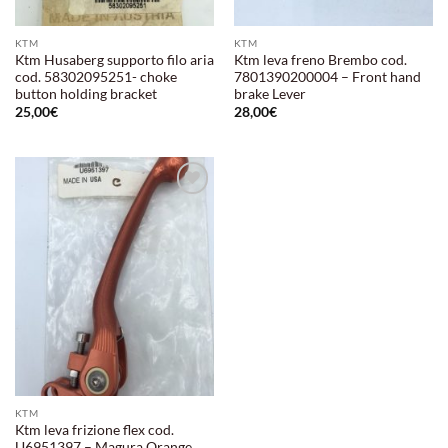
KTM
KTM
Ktm Husaberg supporto filo aria
Ktm leva freno Brembo cod.
cod. 58302095251- choke
7801390200004 – Front hand
button holding bracket
brake Lever
25,00
€
28,00
€
Aggiungi
alla lista
dei
desideri
KTM
Ktm leva frizione flex cod.
U6951397 – Magura Orange