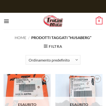
Salta
ai
contenuti
0
HOME
/
PRODOTTI TAGGATI “HUSABERG”
FILTRA
Aggiungi
Aggiungi
alla lista
alla lista
dei
dei
desideri
desideri
ESAURITO
ESAURITO