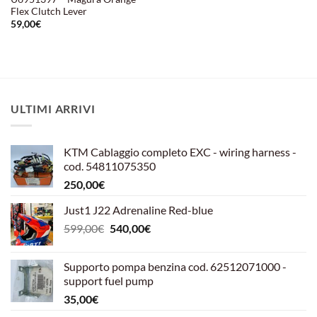
Flex Clutch Lever
59,00
€
ULTIMI ARRIVI
KTM Cablaggio completo EXC - wiring harness -
cod. 54811075350
250,00
€
Just1 J22 Adrenaline Red-blue
Il
Il
599,00
€
540,00
€
prezzo
prezzo
originale
attuale
Supporto pompa benzina cod. 62512071000 -
era:
è:
support fuel pump
599,00€.
540,00€.
35,00
€