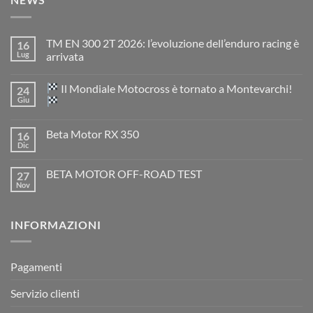
TM EN 300 2T 2026: l’evoluzione dell’enduro racing è
16
Lug
arrivata
Nessun
commento
Il Mondiale Motocross è tornato a Montevarchi!
24
su
TM
Giu
EN
300
Nessun
2T
commento
Beta Motor RX 350
16
2026:
su
l’evoluzione
Dic
Nessun
dell’enduro
Il
commento
racing
Mondiale
su
è
Motocross
BETA MOTOR OFF-ROAD TEST
27
Beta
arrivata
è
Motor
Nov
tornato
Nessun
RX
a
commento
350
su
Montevarchi!
BETA
INFORMAZIONI
MOTOR
OFF-
ROAD
TEST
Pagamenti
Servizio clienti