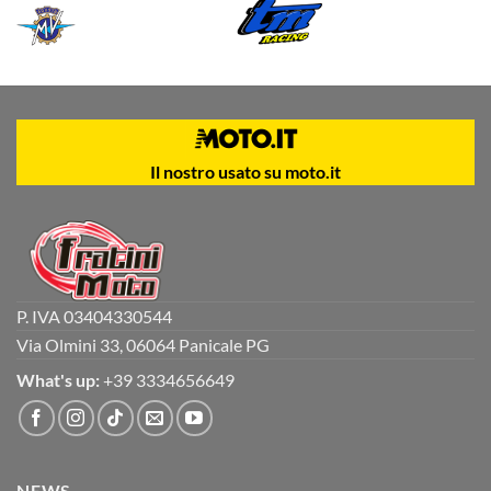
Il nostro usato su moto.it
P. IVA 03404330544
Via Olmini 33, 06064 Panicale PG
What's up:
+39 3334656649
NEWS