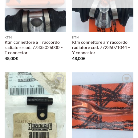
KTM
KTM
Ktm connettore a T raccordo
Ktm connettore a Y raccordo
radiatore cod. 77335026000 –
radiatore cod. 77235071044 –
T connector
Y connector
48,00
€
48,00
€
Aggiungi
Aggiungi
alla lista
alla lista
dei
dei
desideri
desideri