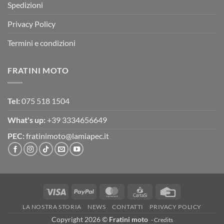
Spedizioni
Privacy Policy
Termini e condizioni
FRATINI MOTO
Tel:
075 518 1504
What's up:
+39 3334656649
PEC:
fratinimoto@lamiapec.it
Visa
PayPal
MasterCard
CartaSi
Credit
Card
LA NOSTRA STORIA
NEWS
CONTATTI
PRIVACY POLICY
Copyright 2026 ©
Fratini moto
-
Credits