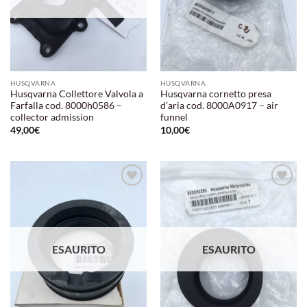
HUSQVARNA
HUSQVARNA
Husqvarna Collettore Valvola a
Husqvarna cornetto presa
Farfalla cod. 8000h0586 –
d’aria cod. 8000A0917 – air
collector admission
funnel
49,00
€
10,00
€
Aggiungi
Aggiungi
alla lista
alla lista
dei
dei
desideri
desideri
ESAURITO
ESAURITO