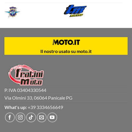
Il nostro usato su moto.it
P. IVA 03404330544
Via Olmini 33, 06064 Panicale PG
What's up:
+39 3334656649