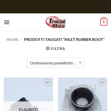
Salta
ai
contenuti
0
HOME
/
PRODOTTI TAGGATI “INLET RUBBER BOOT”
FILTRA
Aggiungi
Aggiungi
alla lista
alla lista
dei
dei
desideri
desideri
ESAURITO