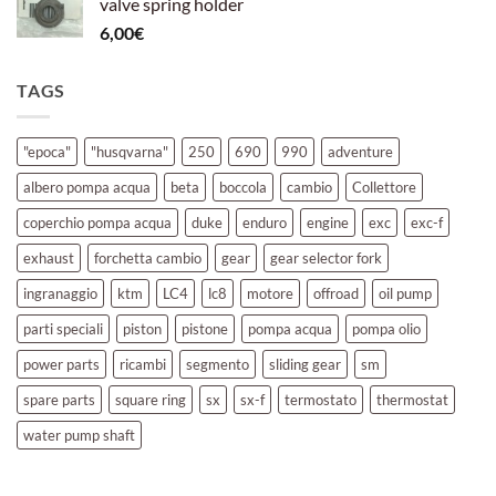
valve spring holder
6,00
€
TAGS
"epoca"
"husqvarna"
250
690
990
adventure
albero pompa acqua
beta
boccola
cambio
Collettore
coperchio pompa acqua
duke
enduro
engine
exc
exc-f
exhaust
forchetta cambio
gear
gear selector fork
ingranaggio
ktm
LC4
lc8
motore
offroad
oil pump
parti speciali
piston
pistone
pompa acqua
pompa olio
power parts
ricambi
segmento
sliding gear
sm
spare parts
square ring
sx
sx-f
termostato
thermostat
water pump shaft