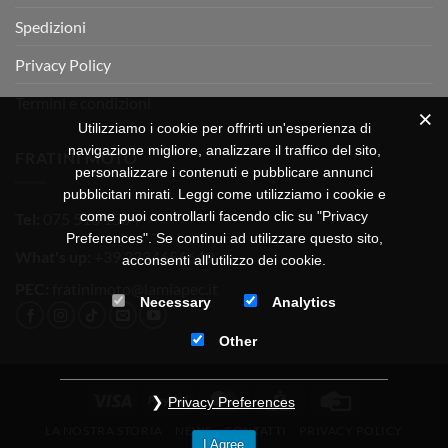
Spedizioni
Privacy Policy
Termini e condizioni
Utilizziamo i cookie per offrirti un'esperienza di
navigazione migliore, analizzare il traffico del sito,
FRATINI MOTO
personalizzare i contenuti e pubblicare annunci
pubblicitari mirati. Leggi come utilizziamo i cookie e
come puoi controllarli facendo clic su "Privacy
Tel:
075 518 1504
Preferences". Se continui ad utilizzare questo sito,
What's up:
+39 3334656649
acconsenti all'utilizzo dei cookie.
PEC:
fratinimoto@lamiapec.it
Necessary
Analytics
Other
Visa
PayPal
MasterCard
CartaSi
Credit
Privacy Preferences
Card
LA NOSTRA STORIA
NEWS
CONTATTI
PRIVACY POLICY
I Agree