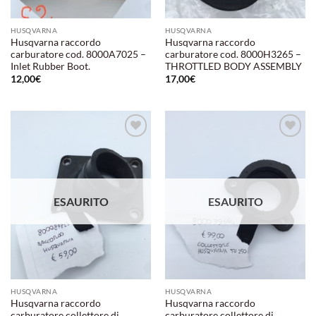
HUSQVARNA
HUSQVARNA
Husqvarna raccordo
Husqvarna raccordo
carburatore cod. 8000A7025 –
carburatore cod. 8000H3265 –
Inlet Rubber Boot.
THROTTLED BODY ASSEMBLY
12,00
€
17,00
€
Aggiungi
Aggiungi
alla lista
alla lista
dei
dei
desideri
desideri
ESAURITO
ESAURITO
HUSQVARNA
HUSQVARNA
Husqvarna raccordo
Husqvarna raccordo
carburatore collettore di
carburatore collettore di