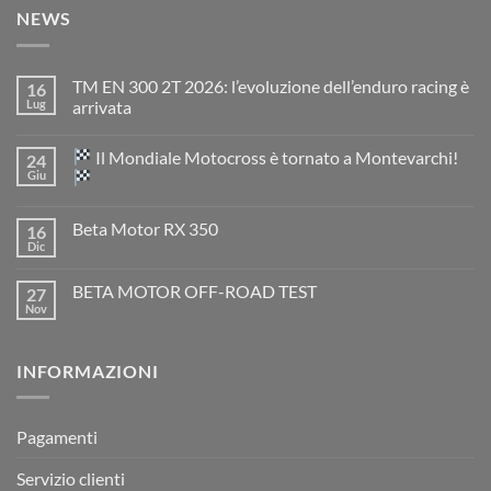
NEWS
TM EN 300 2T 2026: l’evoluzione dell’enduro racing è
16
Lug
arrivata
Nessun
commento
Il Mondiale Motocross è tornato a Montevarchi!
24
su
TM
Giu
EN
300
Nessun
2T
commento
Beta Motor RX 350
16
2026:
su
l’evoluzione
Dic
Nessun
dell’enduro
Il
commento
racing
Mondiale
su
è
Motocross
BETA MOTOR OFF-ROAD TEST
27
Beta
arrivata
è
Motor
Nov
tornato
Nessun
RX
a
commento
350
su
Montevarchi!
BETA
INFORMAZIONI
MOTOR
OFF-
ROAD
TEST
Pagamenti
Servizio clienti