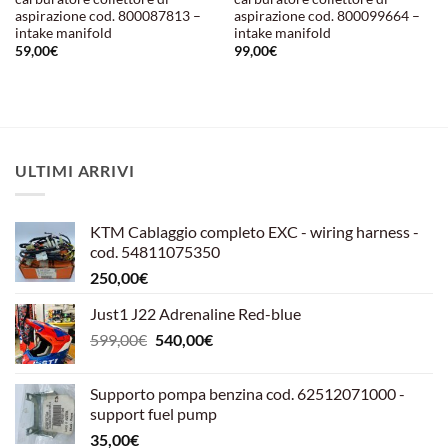
aspirazione cod. 800087813 –
aspirazione cod. 800099664 –
intake manifold
intake manifold
59,00
€
99,00
€
ULTIMI ARRIVI
KTM Cablaggio completo EXC - wiring harness -
cod. 54811075350
250,00
€
Just1 J22 Adrenaline Red-blue
Il
Il
599,00
€
540,00
€
prezzo
prezzo
originale
attuale
Supporto pompa benzina cod. 62512071000 -
era:
è:
support fuel pump
599,00€.
540,00€.
35,00
€