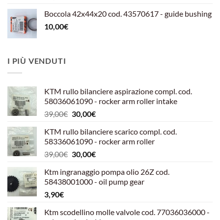
Boccola 42x44x20 cod. 43570617 - guide bushing
10,00
€
I PIÙ VENDUTI
KTM rullo bilanciere aspirazione compl. cod.
58036061090 - rocker arm roller intake
Il
Il
39,00
€
30,00
€
prezzo
prezzo
KTM rullo bilanciere scarico compl. cod.
originale
attuale
58336061090 - rocker arm roller
era:
è:
Il
Il
39,00
€
30,00
€
39,00€.
30,00€.
prezzo
prezzo
Ktm ingranaggio pompa olio 26Z cod.
originale
attuale
58438001000 - oil pump gear
era:
è:
3,90
€
39,00€.
30,00€.
Ktm scodellino molle valvole cod. 77036036000 -