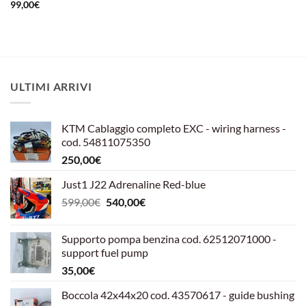
99,00
€
ULTIMI ARRIVI
KTM Cablaggio completo EXC - wiring harness -
cod. 54811075350
250,00
€
Just1 J22 Adrenaline Red-blue
Il
Il
599,00
€
540,00
€
prezzo
prezzo
originale
attuale
Supporto pompa benzina cod. 62512071000 -
era:
è:
support fuel pump
599,00€.
540,00€.
35,00
€
Boccola 42x44x20 cod. 43570617 - guide bushing