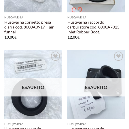
HUSQVARNA
HUSQVARNA
Husqvarna cornetto presa
Husqvarna raccordo
d’aria cod. 8000A0917 – air
carburatore cod. 8000A7025 –
funnel
Inlet Rubber Boot.
10,00
€
12,00
€
Aggiungi
Aggiungi
alla lista
alla lista
dei
dei
desideri
desideri
ESAURITO
ESAURITO
HUSQVARNA
HUSQVARNA
Husqvarna raccordo
Husqvarna raccordo