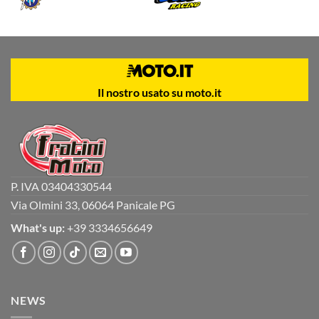
Il nostro usato su moto.it
P. IVA 03404330544
Via Olmini 33, 06064 Panicale PG
What's up:
+39 3334656649
NEWS