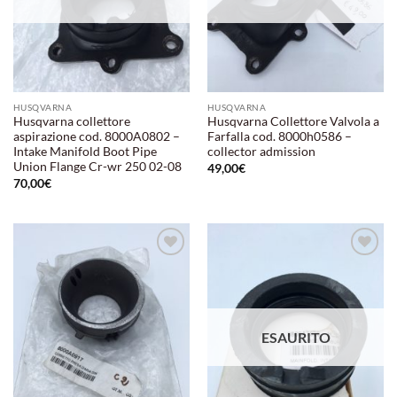
HUSQVARNA
HUSQVARNA
Husqvarna collettore
Husqvarna Collettore Valvola a
aspirazione cod. 8000A0802 –
Farfalla cod. 8000h0586 –
Intake Manifold Boot Pipe
collector admission
Union Flange Cr-wr 250 02-08
49,00
€
70,00
€
Aggiungi
Aggiungi
alla lista
alla lista
dei
dei
desideri
desideri
ESAURITO