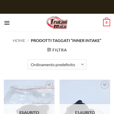
Salta
ai
contenuti
0
HOME
/
PRODOTTI TAGGATI “INNER INTAKE”
FILTRA
Aggiungi
Aggiungi
alla lista
alla lista
dei
dei
desideri
desideri
ESAURITO
ESAURITO