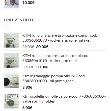
10,00
€
I PIÙ VENDUTI
KTM rullo bilanciere aspirazione compl. cod.
58036061090 - rocker arm roller intake
Il
Il
39,00
€
30,00
€
prezzo
prezzo
KTM rullo bilanciere scarico compl. cod.
originale
attuale
58336061090 - rocker arm roller
era:
è:
Il
Il
39,00
€
30,00
€
39,00€.
30,00€.
prezzo
prezzo
Ktm ingranaggio pompa olio 26Z cod.
originale
attuale
58438001000 - oil pump gear
era:
è:
3,90
€
39,00€.
30,00€.
Ktm scodellino molle valvole cod. 77036036000 -
valve spring holder
6,00
€