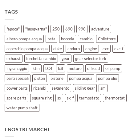
TAGS
"epoca"
"husqvarna"
250
690
990
adventure
albero pompa acqua
beta
boccola
cambio
Collettore
coperchio pompa acqua
duke
enduro
engine
exc
exc-f
exhaust
forchetta cambio
gear
gear selector fork
ingranaggio
ktm
LC4
lc8
motore
offroad
oil pump
parti speciali
piston
pistone
pompa acqua
pompa olio
power parts
ricambi
segmento
sliding gear
sm
spare parts
square ring
sx
sx-f
termostato
thermostat
water pump shaft
I NOSTRI MARCHI