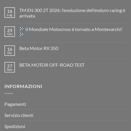
TM EN 300 2T 2026: l’evoluzione dell’enduro racing è
16
Lug
arrivata
Nessun
commento
Il Mondiale Motocross è tornato a Montevarchi!
24
su
TM
Giu
EN
300
Nessun
2T
commento
Beta Motor RX 350
16
2026:
su
l’evoluzione
Dic
Nessun
dell’enduro
Il
commento
racing
Mondiale
su
è
Motocross
BETA MOTOR OFF-ROAD TEST
27
Beta
arrivata
è
Motor
Nov
tornato
Nessun
RX
a
commento
350
su
Montevarchi!
BETA
INFORMAZIONI
MOTOR
OFF-
ROAD
TEST
Pagamenti
Servizio clienti
Spedizioni