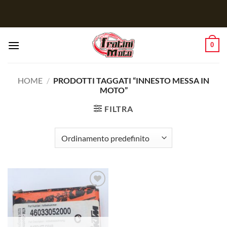
Salta
ai
contenuti
0
HOME
/
PRODOTTI TAGGATI “INNESTO MESSA IN
MOTO”
FILTRA
Aggiungi
alla lista
dei
desideri