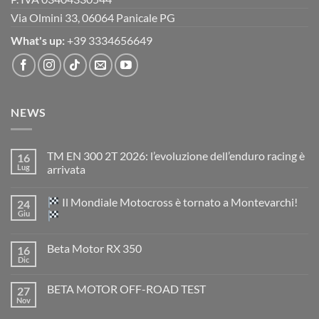
Via Olmini 33, 06064 Panicale PG
What's up:
+39 3334656649
NEWS
TM EN 300 2T 2026: l’evoluzione dell’enduro racing è
16
Lug
arrivata
Nessun
commento
Il Mondiale Motocross è tornato a Montevarchi!
24
su
TM
Giu
EN
300
Nessun
2T
commento
Beta Motor RX 350
16
2026:
su
l’evoluzione
Dic
Nessun
dell’enduro
Il
commento
racing
Mondiale
su
è
Motocross
BETA MOTOR OFF-ROAD TEST
27
Beta
arrivata
è
Motor
Nov
tornato
Nessun
RX
a
commento
350