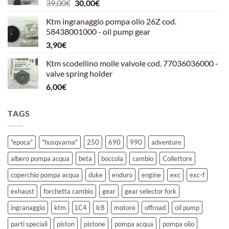
Il
Il
39,00
€
30,00
€
39,00€.
30,00€.
prezzo
prezzo
Ktm ingranaggio pompa olio 26Z cod.
originale
attuale
58438001000 - oil pump gear
era:
è:
3,90
€
39,00€.
30,00€.
Ktm scodellino molle valvole cod. 77036036000 -
valve spring holder
6,00
€
TAGS
"epoca"
"husqvarna"
250
690
990
adventure
albero pompa acqua
beta
boccola
cambio
Collettore
coperchio pompa acqua
duke
enduro
engine
exc
exc-f
exhaust
forchetta cambio
gear
gear selector fork
ingranaggio
ktm
LC4
lc8
motore
offroad
oil pump
parti speciali
piston
pistone
pompa acqua
pompa olio