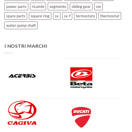
power parts
ricambi
segmento
sliding gear
sm
spare parts
square ring
sx
sx-f
termostato
thermostat
water pump shaft
I NOSTRI MARCHI