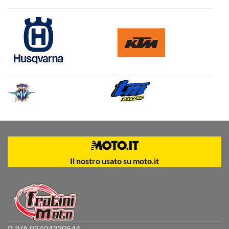
Il nostro usato su moto.it
P. IVA 03404330544