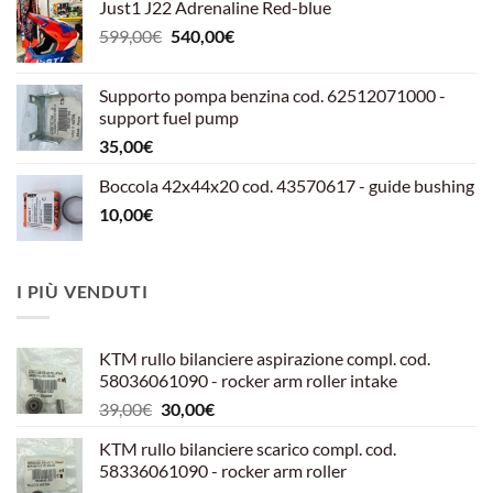
Just1 J22 Adrenaline Red-blue
Il
Il
599,00
€
540,00
€
prezzo
prezzo
originale
attuale
Supporto pompa benzina cod. 62512071000 -
era:
è:
support fuel pump
599,00€.
540,00€.
35,00
€
Boccola 42x44x20 cod. 43570617 - guide bushing
10,00
€
I PIÙ VENDUTI
KTM rullo bilanciere aspirazione compl. cod.
58036061090 - rocker arm roller intake
Il
Il
39,00
€
30,00
€
prezzo
prezzo
KTM rullo bilanciere scarico compl. cod.
originale
attuale
58336061090 - rocker arm roller
era:
è: