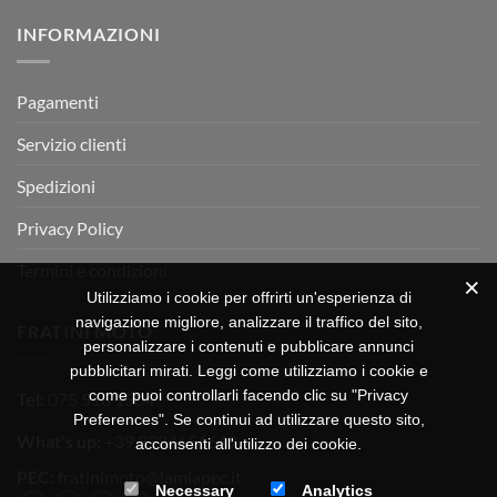
su
Montevarchi!
BETA
INFORMAZIONI
MOTOR
OFF-
ROAD
TEST
Pagamenti
Servizio clienti
Spedizioni
Privacy Policy
Termini e condizioni
Utilizziamo i cookie per offrirti un'esperienza di
navigazione migliore, analizzare il traffico del sito,
FRATINI MOTO
personalizzare i contenuti e pubblicare annunci
pubblicitari mirati. Leggi come utilizziamo i cookie e
come puoi controllarli facendo clic su "Privacy
Tel:
075 518 1504
Preferences". Se continui ad utilizzare questo sito,
What's up:
+39 3334656649
acconsenti all'utilizzo dei cookie.
PEC:
fratinimoto@lamiapec.it
Necessary
Analytics