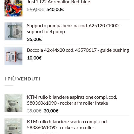
Just1 J22 Adrenaline Red-blue
Il
Il
599,00
€
540,00
€
prezzo
prezzo
originale
attuale
Supporto pompa benzina cod. 62512071000 -
era:
è:
support fuel pump
599,00€.
540,00€.
35,00
€
Boccola 42x44x20 cod. 43570617 - guide bushing
10,00
€
I PIÙ VENDUTI
KTM rullo bilanciere aspirazione compl. cod.
58036061090 - rocker arm roller intake
Il
Il
39,00
€
30,00
€
prezzo
prezzo
KTM rullo bilanciere scarico compl. cod.
originale
attuale
58336061090 - rocker arm roller
era:
è: