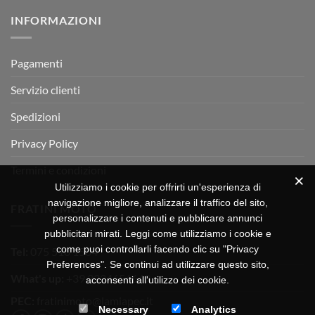
su
Montevarchi!
BETA
INFORMAZIONI
MOTOR
OFF-
ROAD
TEST
Pagamenti
Servizio clienti
Spedizioni
Privacy Policy
Termini e condizioni
Utilizziamo i cookie per offrirti un'esperienza di
navigazione migliore, analizzare il traffico del sito,
FRATINI MOTO
personalizzare i contenuti e pubblicare annunci
pubblicitari mirati. Leggi come utilizziamo i cookie e
come puoi controllarli facendo clic su "Privacy
Tel:
075 518 1504
Preferences". Se continui ad utilizzare questo sito,
What's up:
+39 3334656649
acconsenti all'utilizzo dei cookie.
PEC:
fratinimoto@lamiapec.it
Necessary
Analytics