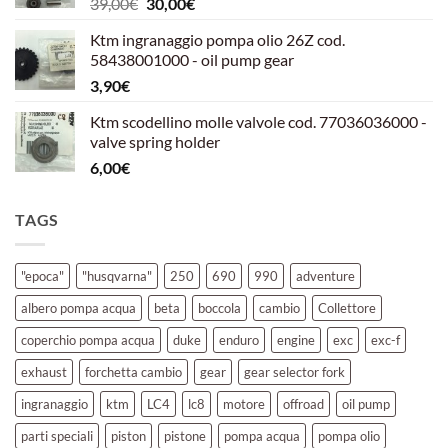
Il
Il
39,00
€
30,00
€
39,00€.
30,00€.
prezzo
prezzo
Ktm ingranaggio pompa olio 26Z cod.
originale
attuale
58438001000 - oil pump gear
era:
è:
3,90
€
39,00€.
30,00€.
Ktm scodellino molle valvole cod. 77036036000 -
valve spring holder
6,00
€
TAGS
"epoca"
"husqvarna"
250
690
990
adventure
albero pompa acqua
beta
boccola
cambio
Collettore
coperchio pompa acqua
duke
enduro
engine
exc
exc-f
exhaust
forchetta cambio
gear
gear selector fork
ingranaggio
ktm
LC4
lc8
motore
offroad
oil pump
parti speciali
piston
pistone
pompa acqua
pompa olio