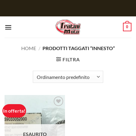
Salta
ai
contenuti
0
HOME
/
PRODOTTI TAGGATI “INNESTO”
FILTRA
In offerta!
Aggiungi
alla lista
dei
desideri
ESAURITO