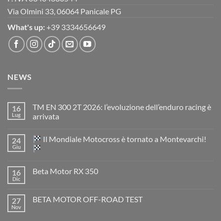
Via Olmini 33, 06064 Panicale PG
What's up:
+39 3334656649
NEWS
TM EN 300 2T 2026: l’evoluzione dell’enduro racing è
16
Lug
arrivata
Nessun
commento
Il Mondiale Motocross è tornato a Montevarchi!
24
su
TM
Giu
EN
300
Nessun
2T
commento
Beta Motor RX 350
16
2026:
su
l’evoluzione
Dic
Nessun
dell’enduro
Il
commento
racing
Mondiale
su
è
Motocross
BETA MOTOR OFF-ROAD TEST
27
Beta
arrivata
è
Motor
Nov
tornato
Nessun
RX
a
commento
350