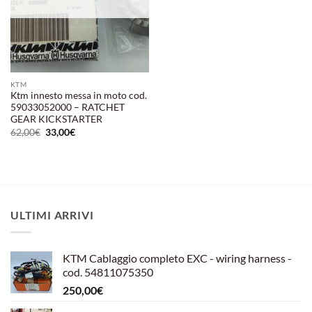
KTM
Ktm innesto messa in moto cod.
59033052000 – RATCHET
GEAR KICKSTARTER
Il
Il
62,00
€
33,00
€
prezzo
prezzo
originale
attuale
era:
è:
62,00€.
33,00€.
ULTIMI ARRIVI
KTM Cablaggio completo EXC - wiring harness -
cod. 54811075350
250,00
€