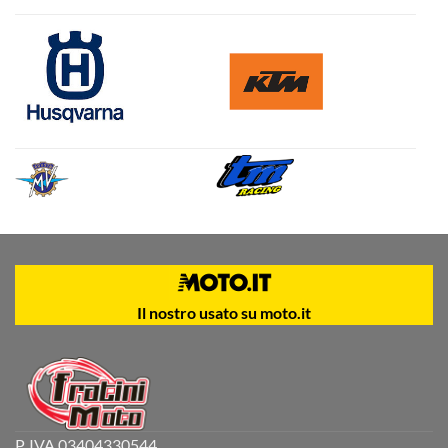
Il nostro usato su moto.it
P. IVA 03404330544