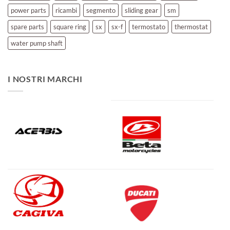
power parts
ricambi
segmento
sliding gear
sm
spare parts
square ring
sx
sx-f
termostato
thermostat
water pump shaft
I NOSTRI MARCHI