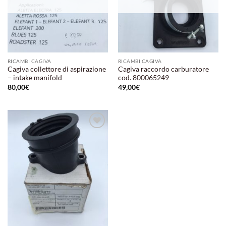
RICAMBI CAGIVA
RICAMBI CAGIVA
Cagiva collettore di aspirazione
Cagiva raccordo carburatore
– intake manifold
cod. 800065249
80,00
€
49,00
€
Aggiungi
alla lista
dei
desideri