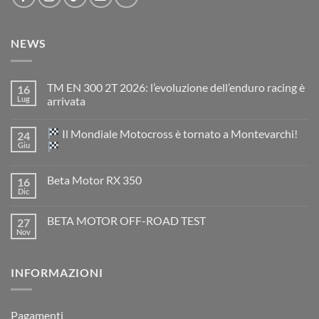
NEWS
TM EN 300 2T 2026: l’evoluzione dell’enduro racing è
16
Lug
arrivata
Nessun
commento
Il Mondiale Motocross è tornato a Montevarchi!
24
su
TM
Giu
EN
300
Nessun
2T
commento
Beta Motor RX 350
16
2026:
su
l’evoluzione
Dic
Nessun
dell’enduro
Il
commento
racing
Mondiale
su
è
Motocross
BETA MOTOR OFF-ROAD TEST
27
Beta
arrivata
è
Motor
Nov
tornato
Nessun
RX
a
commento
350
su
Montevarchi!
BETA
INFORMAZIONI
MOTOR
OFF-
ROAD
TEST
Pagamenti