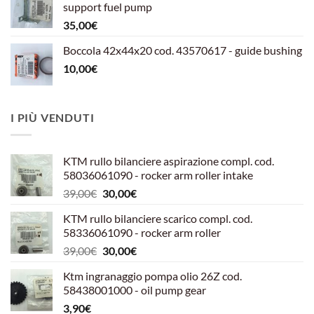
support fuel pump
599,00€.
540,00€.
35,00
€
Boccola 42x44x20 cod. 43570617 - guide bushing
10,00
€
I PIÙ VENDUTI
KTM rullo bilanciere aspirazione compl. cod.
58036061090 - rocker arm roller intake
Il
Il
39,00
€
30,00
€
prezzo
prezzo
KTM rullo bilanciere scarico compl. cod.
originale
attuale
58336061090 - rocker arm roller
era:
è:
Il
Il
39,00
€
30,00
€
39,00€.
30,00€.
prezzo
prezzo
Ktm ingranaggio pompa olio 26Z cod.
originale
attuale
58438001000 - oil pump gear
era:
è:
3,90
€
39,00€.
30,00€.