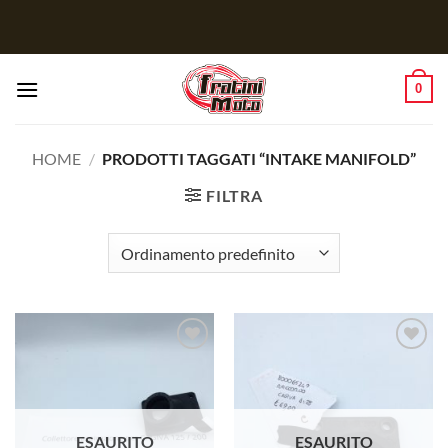
Salta
ai
contenuti
0
HOME
/
PRODOTTI TAGGATI “INTAKE MANIFOLD”
FILTRA
Aggiungi
Aggiungi
alla lista
alla lista
dei
dei
desideri
desideri
ESAURITO
ESAURITO