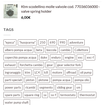
Ktm scodellino molle valvole cod. 77036036000 -
valve spring holder
6,00
€
TAGS
"epoca"
"husqvarna"
250
690
990
adventure
albero pompa acqua
beta
boccola
cambio
Collettore
coperchio pompa acqua
duke
enduro
engine
exc
exc-f
exhaust
forchetta cambio
gear
gear selector fork
ingranaggio
ktm
LC4
lc8
motore
offroad
oil pump
parti speciali
piston
pistone
pompa acqua
pompa olio
power parts
ricambi
segmento
sliding gear
sm
spare parts
square ring
sx
sx-f
termostato
thermostat
water pump shaft