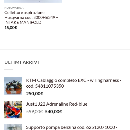
HUSQVARNA
Collettore aspirazione
Husqvarna cod. 8000H6349 –
INTAKE MANIFOLD
15,00
€
ULTIMI ARRIVI
KTM Cablaggio completo EXC - wiring harness -
cod. 54811075350
250,00
€
Just1 J22 Adrenaline Red-blue
Il
Il
599,00
€
540,00
€
prezzo
prezzo
originale
attuale
Supporto pompa benzina cod. 62512071000 -
era:
è: