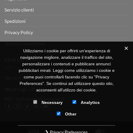
Servizio clienti
Spedizioni
Privacy Policy
Termini e condizioni
Utilizziamo i cookie per offrirti un'esperienza di
navigazione migliore, analizzare il traffico del sito,
FRATINI MOTO
personalizzare i contenuti e pubblicare annunci
pubblicitari mirati. Leggi come utilizziamo i cookie e
come puoi controllarli facendo clic su "Privacy
Tel:
075 518 1504
Preferences". Se continui ad utilizzare questo sito,
What's up:
+39 3334656649
acconsenti all'utilizzo dei cookie.
PEC:
fratinimoto@lamiapec.it
Necessary
Analytics
Other
Visa
PayPal
MasterCard
CartaSi
Credit
Privacy Preferences