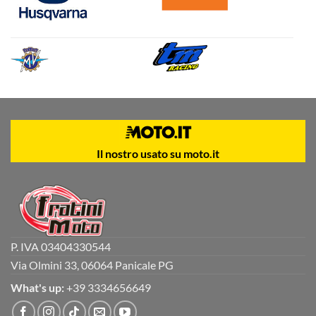
Il nostro usato su moto.it
P. IVA 03404330544
Via Olmini 33, 06064 Panicale PG
What's up:
+39 3334656649