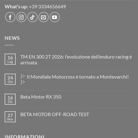
What's up:
+39 3334656649
NEWS
TM EN 300 2T 2026: l’evoluzione dell’enduro racing è
16
Lug
arrivata
Nessun
commento
Il Mondiale Motocross è tornato a Montevarchi!
24
su
TM
Giu
EN
300
Nessun
2T
commento
Beta Motor RX 350
16
2026:
su
l’evoluzione
Dic
Nessun
dell’enduro
Il
commento
racing
Mondiale
su
è
Motocross
BETA MOTOR OFF-ROAD TEST
27
Beta
arrivata
è
Motor
Nov
tornato
Nessun
RX
a
commento
350
su
Montevarchi!
BETA
INFORMAZIONI
MOTOR