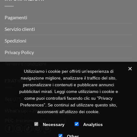
OFF-
ROAD
TEST
Pagamenti
Servizio clienti
Spedizioni
Privacy Policy
Termini e condizioni
Utilizziamo i cookie per offrirti un'esperienza di
navigazione migliore, analizzare il traffico del sito,
FRATINI MOTO
personalizzare i contenuti e pubblicare annunci
pubblicitari mirati. Leggi come utilizziamo i cookie e
come puoi controllarli facendo clic su "Privacy
Tel:
075 518 1504
Preferences". Se continui ad utilizzare questo sito,
What's up:
+39 3334656649
acconsenti all'utilizzo dei cookie.
PEC:
fratinimoto@lamiapec.it
Necessary
Analytics
Other