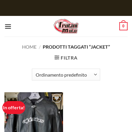
Salta
ai
contenuti
0
HOME
/
PRODOTTI TAGGATI “JACKET”
FILTRA
In offerta!
Aggiungi
alla lista
dei
desideri