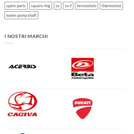
spare parts
square ring
sx
sx-f
termostato
thermostat
water pump shaft
I NOSTRI MARCHI