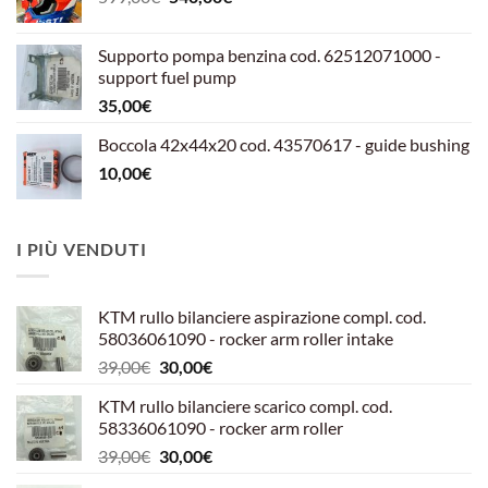
prezzo
prezzo
originale
attuale
Supporto pompa benzina cod. 62512071000 -
era:
è:
support fuel pump
599,00€.
540,00€.
35,00
€
Boccola 42x44x20 cod. 43570617 - guide bushing
10,00
€
I PIÙ VENDUTI
KTM rullo bilanciere aspirazione compl. cod.
58036061090 - rocker arm roller intake
Il
Il
39,00
€
30,00
€
prezzo
prezzo
KTM rullo bilanciere scarico compl. cod.
originale
attuale
58336061090 - rocker arm roller
era:
è:
Il
Il
39,00
€
30,00
€
39,00€.
30,00€.
prezzo
prezzo