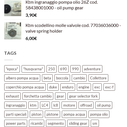
Ktm ingranaggio pompa olio 26Z cod.
originale
attuale
58438001000 - oil pump gear
era:
è:
3,90
€
39,00€.
30,00€.
Ktm scodellino molle valvole cod. 77036036000 -
valve spring holder
6,00
€
TAGS
"epoca"
"husqvarna"
250
690
990
adventure
albero pompa acqua
beta
boccola
cambio
Collettore
coperchio pompa acqua
duke
enduro
engine
exc
exc-f
exhaust
forchetta cambio
gear
gear selector fork
ingranaggio
ktm
LC4
lc8
motore
offroad
oil pump
parti speciali
piston
pistone
pompa acqua
pompa olio
power parts
ricambi
segmento
sliding gear
sm