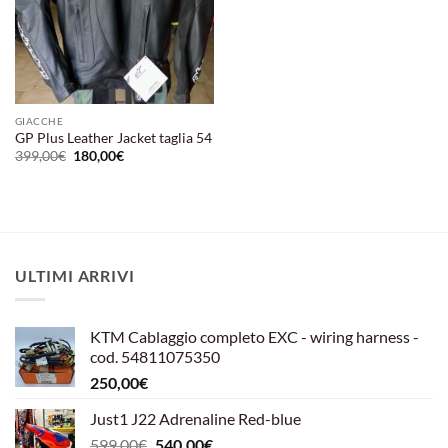
GIACCHE
GP Plus Leather Jacket taglia 54
Il
Il
399,00
€
180,00
€
prezzo
prezzo
originale
attuale
era:
è:
399,00€.
180,00€.
ULTIMI ARRIVI
KTM Cablaggio completo EXC - wiring harness -
cod. 54811075350
250,00
€
Just1 J22 Adrenaline Red-blue
Il
Il
599,00
€
540,00
€