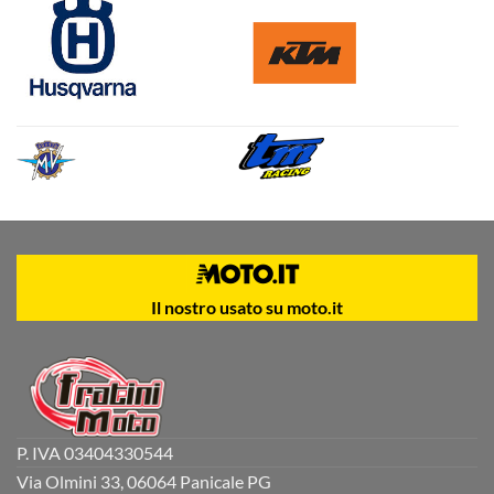
Il nostro usato su moto.it
P. IVA 03404330544
Via Olmini 33, 06064 Panicale PG