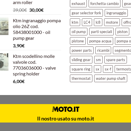
arm roller
exhaust
forchetta cambio
gea
Il
Il
39,00
€
30,00
€
gear selector fork
ingranaggio
prezzo
prezzo
Ktm ingranaggio pompa
originale
attuale
ktm
LC4
lc8
motore
offr
olio 26Z cod.
era:
è:
58438001000 - oil
oil pump
parti speciali
piston
39,00€.
30,00€.
pump gear
pistone
pompa acqua
pompa o
3,90
€
power parts
ricambi
segment
Ktm scodellino molle
sliding gear
sm
spare parts
valvole cod.
77036036000 - valve
square ring
sx
sx-f
termost
spring holder
thermostat
water pump shaft
6,00
€
Il nostro usato su moto.it