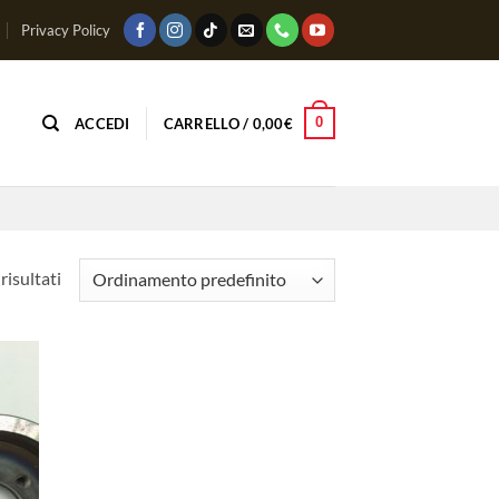
Privacy Policy
0
ACCEDI
CARRELLO /
0,00
€
risultati
ungi
lista
i
deri