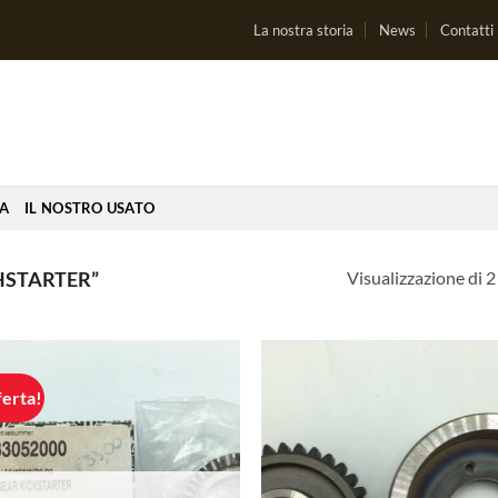
La nostra storia
News
Contatti
IA
IL NOSTRO USATO
Visualizzazione di 2 
HSTARTER”
ferta!
Aggiungi
Aggi
alla lista
alla 
dei
de
desideri
desi