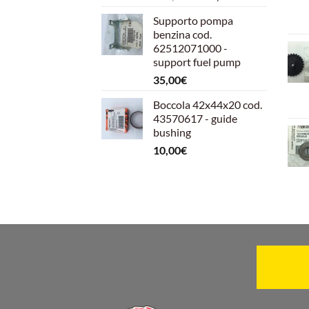
prezzo
prezzo
Supporto pompa
originale
attuale
benzina cod.
era:
è:
62512071000 -
599,00€.
540,00€.
support fuel pump
35,00
€
Boccola 42x44x20 cod.
43570617 - guide
bushing
10,00
€