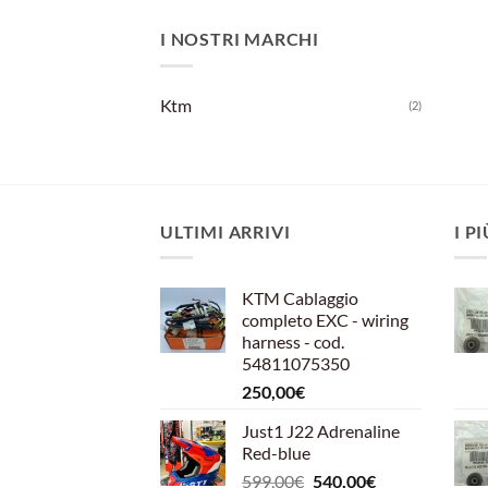
I NOSTRI MARCHI
Ktm
(2)
ULTIMI ARRIVI
I P
KTM Cablaggio
completo EXC - wiring
harness - cod.
54811075350
250,00
€
Just1 J22 Adrenaline
Red-blue
Il
Il
599,00
€
540,00
€