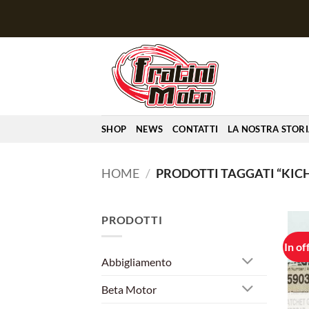
Salta
ai
contenuti
SHOP
NEWS
CONTATTI
LA NOSTRA STOR
HOME
/
PRODOTTI TAGGATI “KIC
PRODOTTI
In of
Abbigliamento
Beta Motor