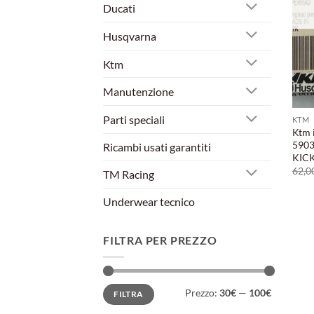
Ducati
Husqvarna
Ktm
Manutenzione
Parti speciali
KTM
Ktm 
590
Ricambi usati garantiti
KIC
62,0
TM Racing
Underwear tecnico
FILTRA PER PREZZO
Prezzo
Prezzo
Prezzo:
30€
—
100€
FILTRA
Min
Max