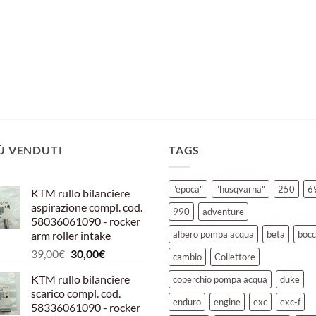
IÙ VENDUTI
TAGS
"epoca"
"husqvarna"
250
6
KTM rullo bilanciere
aspirazione compl. cod.
990
adventure
58036061090 - rocker
arm roller intake
albero pompa acqua
beta
bocc
Il
Il
39,00
€
30,00
€
cambio
Collettore
prezzo
prezzo
KTM rullo bilanciere
coperchio pompa acqua
duke
originale
attuale
scarico compl. cod.
era:
è:
enduro
engine
exc
exc-f
58336061090 - rocker
39,00€.
30,00€.