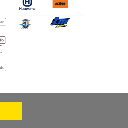
r
oad
lio
o
ato