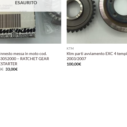
ESAURITO
KTM
innesto messa in moto cod.
Ktm parti avviamento EXC 4 temp
33052000 – RATCHET GEAR
2003/2007
KSTARTER
100,00
€
Il
Il
0
€
33,00
€
prezzo
prezzo
originale
attuale
era:
è:
62,00€.
33,00€.