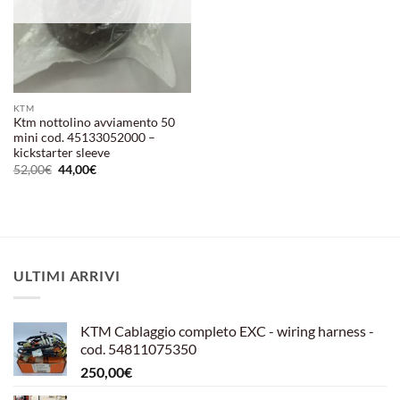
KTM
Ktm nottolino avviamento 50
mini cod. 45133052000 –
kickstarter sleeve
Il
Il
52,00
€
44,00
€
prezzo
prezzo
originale
attuale
era:
è:
52,00€.
44,00€.
ULTIMI ARRIVI
KTM Cablaggio completo EXC - wiring harness -
cod. 54811075350
250,00
€