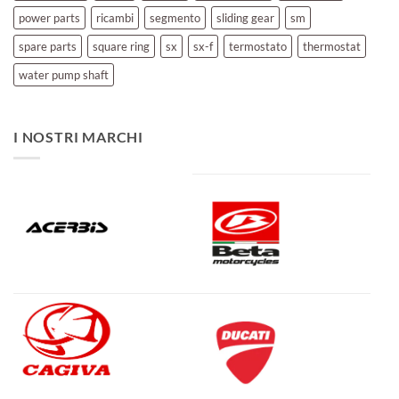
power parts
ricambi
segmento
sliding gear
sm
spare parts
square ring
sx
sx-f
termostato
thermostat
water pump shaft
I NOSTRI MARCHI