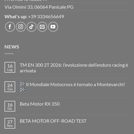
Via Olmini 33, 06064 Panicale PG
What's up:
+39 3334656649
NEWS
TM EN 300 2T 2026: l’evoluzione dell’enduro racing è
16
Lug
arrivata
Nessun
commento
Il Mondiale Motocross è tornato a Montevarchi!
24
su
TM
Giu
EN
300
Nessun
2T
commento
Beta Motor RX 350
16
2026:
su
l’evoluzione
Dic
Nessun
dell’enduro
Il
commento
racing
Mondiale
su
è
Motocross
BETA MOTOR OFF-ROAD TEST
27
Beta
arrivata
è
Motor
Nov
tornato
Nessun
RX
a
commento
350