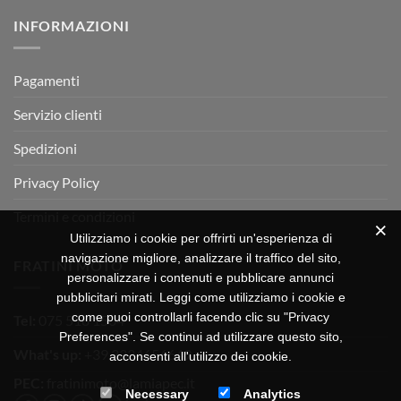
su
Montevarchi!
BETA
INFORMAZIONI
MOTOR
OFF-
ROAD
TEST
Pagamenti
Servizio clienti
Spedizioni
Privacy Policy
Termini e condizioni
Utilizziamo i cookie per offrirti un'esperienza di
navigazione migliore, analizzare il traffico del sito,
FRATINI MOTO
personalizzare i contenuti e pubblicare annunci
pubblicitari mirati. Leggi come utilizziamo i cookie e
come puoi controllarli facendo clic su "Privacy
Tel:
075 518 1504
Preferences". Se continui ad utilizzare questo sito,
What's up:
+39 3334656649
acconsenti all'utilizzo dei cookie.
PEC:
fratinimoto@lamiapec.it
Necessary
Analytics