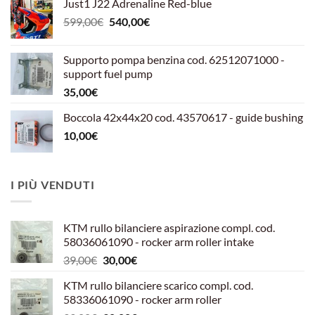
Just1 J22 Adrenaline Red-blue
Il
Il
599,00
€
540,00
€
prezzo
prezzo
originale
attuale
Supporto pompa benzina cod. 62512071000 -
era:
è:
support fuel pump
599,00€.
540,00€.
35,00
€
Boccola 42x44x20 cod. 43570617 - guide bushing
10,00
€
I PIÙ VENDUTI
KTM rullo bilanciere aspirazione compl. cod.
58036061090 - rocker arm roller intake
Il
Il
39,00
€
30,00
€
prezzo
prezzo
KTM rullo bilanciere scarico compl. cod.
originale
attuale
58336061090 - rocker arm roller
era:
è: