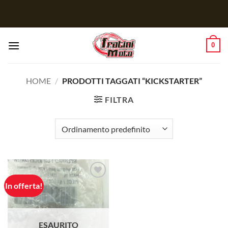
Salta
ai
contenuti
0
HOME
/
PRODOTTI TAGGATI “KICKSTARTER”
FILTRA
In offerta!
Aggiungi
alla lista
dei
desideri
ESAURITO