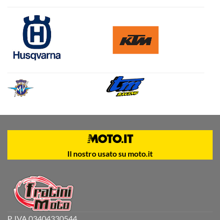
Il nostro usato su moto.it
P. IVA 03404330544