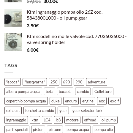
Il
Il
39,00
€
30,00
€
39,00€.
30,00€.
prezzo
prezzo
Ktm ingranaggio pompa olio 26Z cod.
originale
attuale
58438001000 - oil pump gear
era:
è:
3,90
€
39,00€.
30,00€.
Ktm scodellino molle valvole cod. 77036036000 -
valve spring holder
6,00
€
TAGS
"epoca"
"husqvarna"
250
690
990
adventure
albero pompa acqua
beta
boccola
cambio
Collettore
coperchio pompa acqua
duke
enduro
engine
exc
exc-f
exhaust
forchetta cambio
gear
gear selector fork
ingranaggio
ktm
LC4
lc8
motore
offroad
oil pump
parti speciali
piston
pistone
pompa acqua
pompa olio