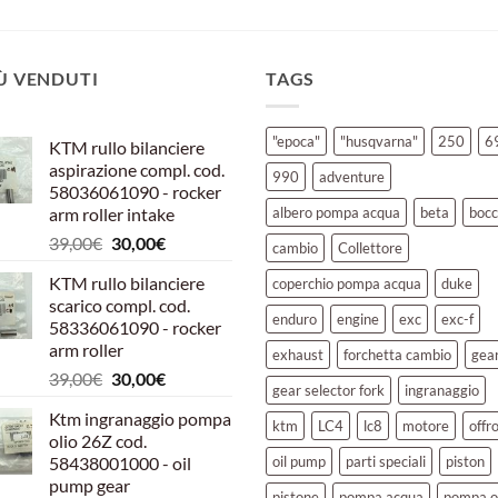
IÙ VENDUTI
TAGS
"epoca"
"husqvarna"
250
6
KTM rullo bilanciere
aspirazione compl. cod.
990
adventure
58036061090 - rocker
arm roller intake
albero pompa acqua
beta
bocc
Il
Il
39,00
€
30,00
€
cambio
Collettore
prezzo
prezzo
KTM rullo bilanciere
coperchio pompa acqua
duke
originale
attuale
scarico compl. cod.
era:
è:
enduro
engine
exc
exc-f
58336061090 - rocker
39,00€.
30,00€.
arm roller
exhaust
forchetta cambio
gea
Il
Il
39,00
€
30,00
€
gear selector fork
ingranaggio
prezzo
prezzo
Ktm ingranaggio pompa
originale
attuale
ktm
LC4
lc8
motore
offr
olio 26Z cod.
era:
è:
58438001000 - oil
oil pump
parti speciali
piston
39,00€.
30,00€.
pump gear
pistone
pompa acqua
pompa o