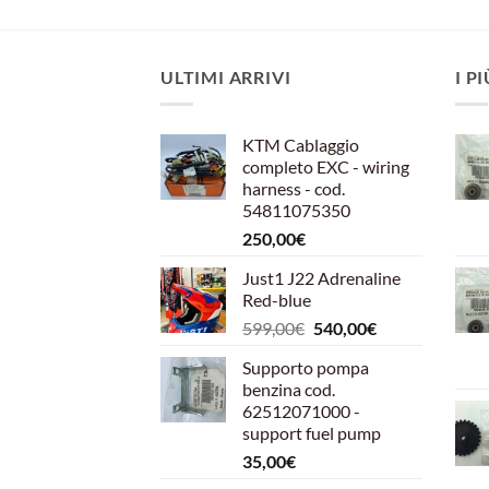
ULTIMI ARRIVI
I P
KTM Cablaggio
completo EXC - wiring
harness - cod.
54811075350
250,00
€
Just1 J22 Adrenaline
Red-blue
Il
Il
599,00
€
540,00
€
prezzo
prezzo
Supporto pompa
originale
attuale
benzina cod.
era:
è:
62512071000 -
599,00€.
540,00€.
support fuel pump
35,00
€