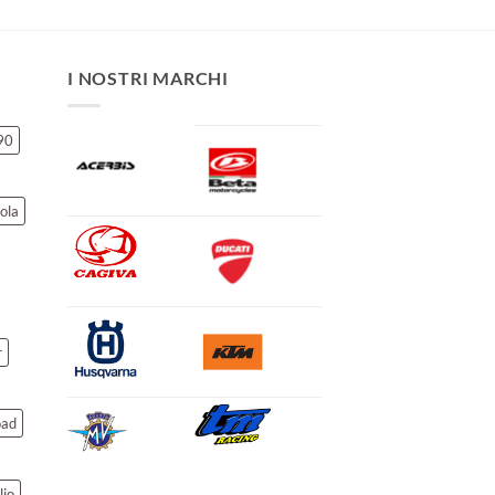
I NOSTRI MARCHI
90
ola
r
oad
lio