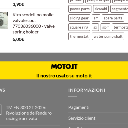
3,90
€
power parts
ricambi
segment
Ktm scodellino molle
sliding gear
sm
spare parts
valvole cod.
77036036000 - valve
square ring
sx
sx-f
termost
spring holder
thermostat
water pump shaft
6,00
€
Il nostro usato su moto.it
WS
INFORMAZIONI
Pagamenti
TM EN 300 2T 2026:
l’evoluzione dell’enduro
Servizio clienti
racing è arrivata
Nessun
commento