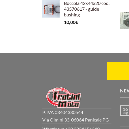
Boccola 42x44x20 cod.
43570617 - guide
bushing
10,00
€
NE
16
P. IVA 03404330544
Lug
Via Olmini 33, 06064 Panicale PG
What's up:
+39 3334656649