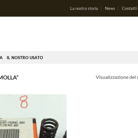
La nostra storia
News
Contatti
IA
IL NOSTRO USATO
Visualizzazione del 
MOLLA”
Aggiungi
alla lista
dei
desideri