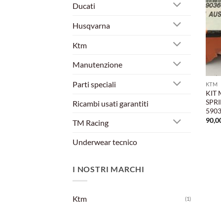
Ducati
Husqvarna
Ktm
Manutenzione
Parti speciali
KTM
KIT
SPRI
Ricambi usati garantiti
590
90,0
TM Racing
Underwear tecnico
I NOSTRI MARCHI
Ktm
(1)