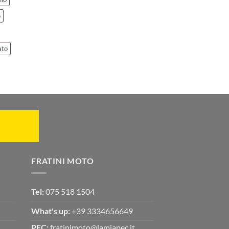
o
ato
FRATINI MOTO
Tel:
075 518 1504
What's up:
+39 3334656649
PEC:
fratinimoto@lamiapec.it