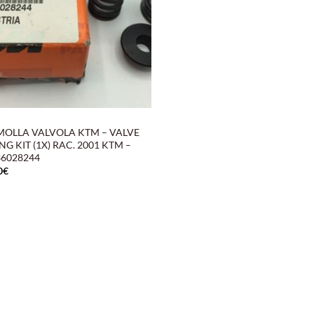
 MOLLA VALVOLA KTM – VALVE
NG KIT (1X) RAC. 2001 KTM –
36028244
0
€